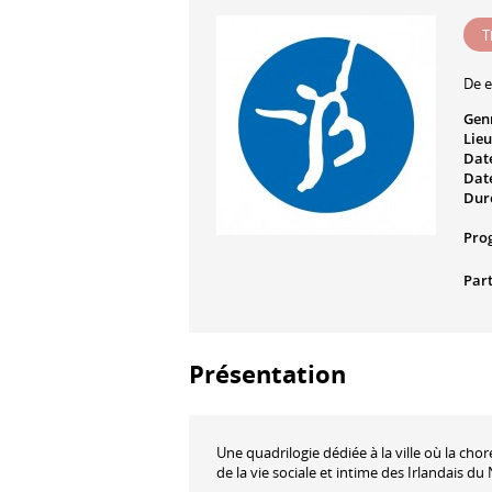
T
De e
Gen
Lieu
Date
Date
Dur
Pro
Part
Présentation
Une quadrilogie dédiée à la ville où la cho
de la vie sociale et intime des Irlandais du