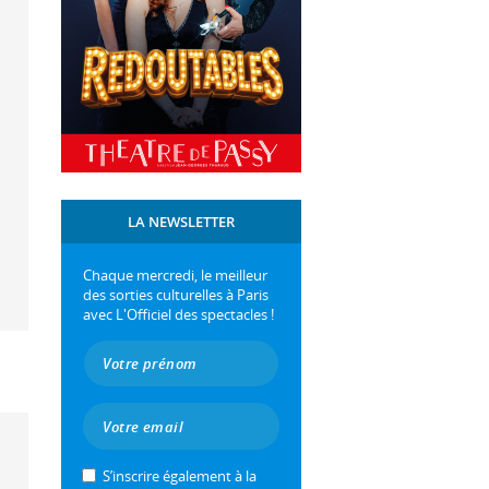
LA NEWSLETTER
Chaque mercredi, le meilleur
des sorties culturelles à Paris
avec L'Officiel des spectacles !
S’inscrire également à la