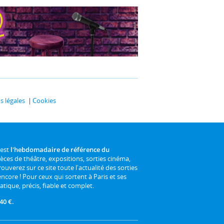
 légales
Cookies
 est
l'hebdomadaire de référence du
ièces de théâtre, expositions, sorties cinéma,
rouverez sur ce site toute l'actualité des sorties
 encore ! Pour ceux qui sortent à Paris et ses
atique, précis, fiable et complet.
40 €.