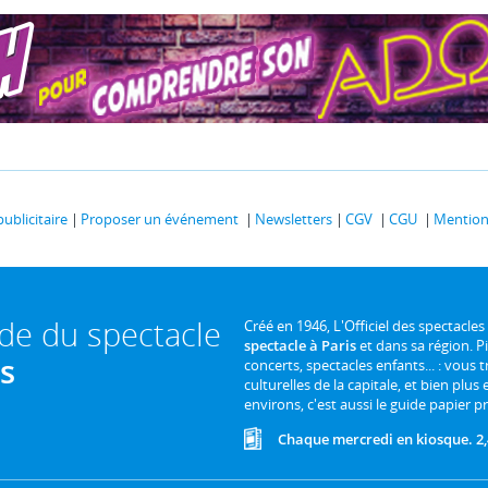
publicitaire
Proposer un événement
Newsletters
CGV
CGU
Mentions
ide du spectacle
Créé en 1946, L'Officiel des spectacles
spectacle à Paris
et dans sa région. P
is
concerts, spectacles enfants... : vous t
culturelles de la capitale, et bien plus
environs, c'est aussi le guide papier pr
Chaque mercredi en kiosque. 2,