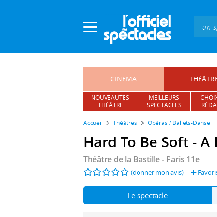
Panneau de gestion des cookies
CINÉMA
THÉÂTR
NOUVEAUTÉS
MEILLEURS
CHOIX
THÉÂTRE
SPECTACLES
RÉDA
Accueil
Théâtres
Opéras / Ballets-Danse
Hard To Be Soft - A 
Théâtre de la Bastille
- Paris 11e
(donner mon avis)
Favori
Le spectacle