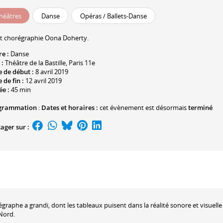
héâtres
Danse
Opéras / Ballets-Danse
t chorégraphie
Oona Doherty
.
re :
Danse
 :
Théâtre de la Bastille
, Paris 11e
 de début :
8 avril 2019
 de fin :
12 avril 2019
ée :
45 min
grammation
:
Dates et horaires :
cet évènement est désormais
terminé
ager sur :
régraphe a grandi, dont les tableaux puisent dans la réalité sonore et visuelle
 Nord.