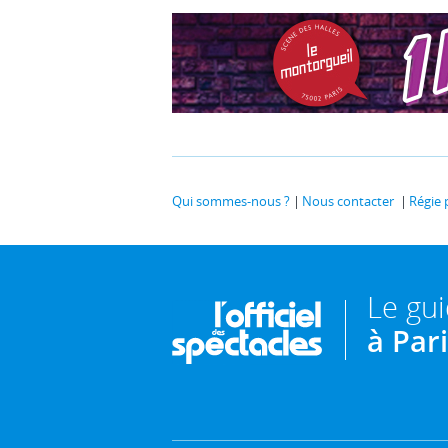
Qui sommes-nous ?
Nous contacter
Régie 
Le gu
à Par