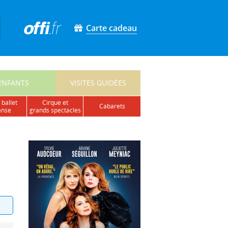
Carte cadeau
ENFANTS
VISITES GUIDÉES
 ballet
cirque et
cabarets
anse
grands spectacles