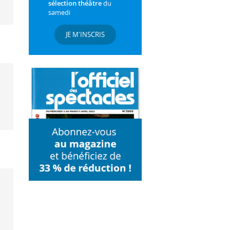
sélection théâtre
du
samedi
JE M'INSCRIS