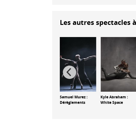
Les autres spectacles à
ore :
Marina Gomes :
Samuel Murez :
Kyle Abraham :
Plutôt le feu que
Dérèglements
White Space
les larmes