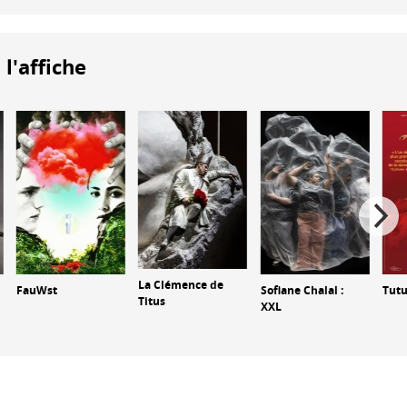
 l'affiche
La Clémence de
FauWst
Sofiane Chalal :
Tut
Titus
XXL