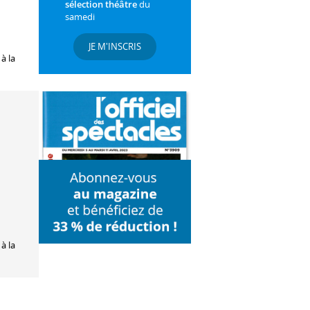
sélection théâtre
du
samedi
JE M'INSCRIS
à la
à la