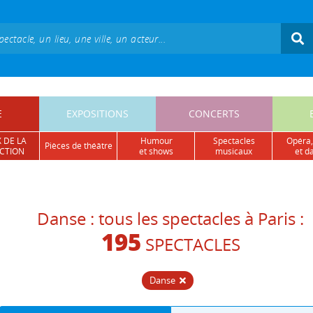
E
EXPOSITIONS
CONCERTS
 DE LA
humour
spectacles
opéra,
pièces de théâtre
CTION
et shows
musicaux
et d
Danse : tous les spectacles à Paris :
195
SPECTACLES
Danse