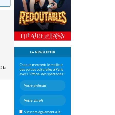
LA NEWSLETTER
Chaque mercredi, le meilleur
à la
des sorties culturelles à Paris
avec L'Officiel des spectacles !
S’inscrire également à la