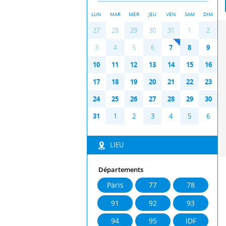
LUN
MAR
MER
JEU
VEN
SAM
DIM
Pr
N
27
28
29
30
31
1
2
ev
ex
t
3
4
5
6
7
8
9
10
11
12
13
14
15
16
17
18
19
20
21
22
23
24
25
26
27
28
29
30
31
1
2
3
4
5
6
LIEU
Départements
Paris
77
78
91
92
93
94
95
IDF