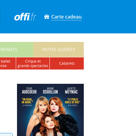
Carte cadeau
ENFANTS
VISITES GUIDÉES
 ballet
cirque et
cabarets
anse
grands spectacles