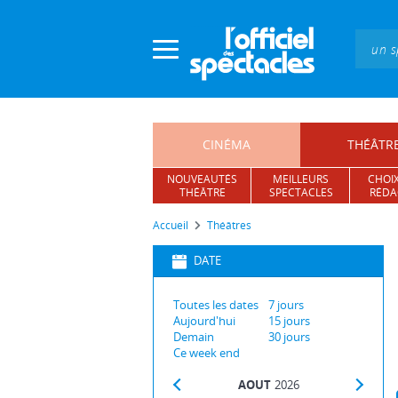
Panneau de gestion des cookies
CINÉMA
THÉÂTR
NOUVEAUTÉS
MEILLEURS
CHOIX
THÉÂTRE
SPECTACLES
RÉDA
Accueil
Théâtres
DATE
Toutes les dates
7
jours
Aujourd'hui
15
jours
Demain
30
jours
Ce week end
AOUT
2026