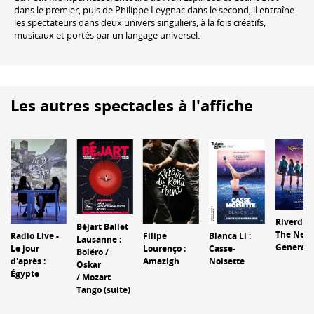
dans le premier, puis de Philippe Leygnac dans le second, il entraîne
les spectateurs dans deux univers singuliers, à la fois créatifs,
musicaux et portés par un langage universel.
Les autres spectacles à l'affiche
Riverdan
Béjart Ballet
The New
Radio Live -
Filipe
Blanca Li :
Lausanne :
Generati
Le jour
Lourenço :
Casse-
Boléro /
d'après :
Amazigh
Noisette
Oskar
Égypte
/ Mozart
Tango (suite)