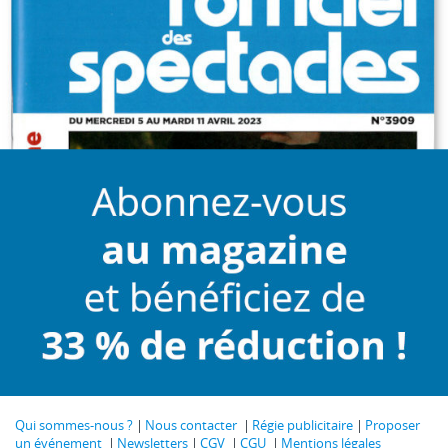
Qui sommes-nous ?
Nous contacter
Régie publicitaire
Proposer
un événement
Newsletters
CGV
CGU
Mentions légales