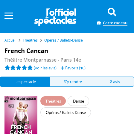
Panneau de gestion des cookies
Carte cadeau
Accueil
Théâtres
Opéras / Ballets-Danse
French Cancan
Théâtre Montparnasse
- Paris 14e
(voir les avis)
Favoris (
10
)
Le spectacle
S'y rendre
8 avis
Théâtres
Danse
Opéras / Ballets-Danse