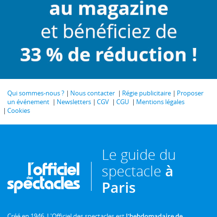
Qui sommes-nous ?
Nous contacter
Régie publicitaire
Proposer
un événement
Newsletters
CGV
CGU
Mentions légales
Cookies
Le guide du
spectacle
à
Paris
Créé en 1946, L'Officiel des spectacles est
l'hebdomadaire de