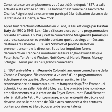
Construite sur un emplacement voué au théâtre depuis 1817, la salle
actuelle a été édifiée en 1886. Le bâtiment est l’œuvre de l’architecte
Charles Peigniet qui a notamment participé à la réalisation du socle de
la statue de la Liberté, à New York.
Après huit directions différentes en 20 ans, le lieu est dirigé par
Gaston
Baty
de 1930 à 1943. Le théâtre s’illustre alors par une programmation
brillante et variée. En 1943, c’est la comédienne
Marguerite Jamois
qui
assure sa succession et préside pendant quelques vingt années aux
destinées du Théâtre. Puis
Lars Schmidt
et
Jérôme Hullot
en
prennent ensemble la direction. Sous leur impulsion furent
découverts en France de nombreux auteurs anglo-saxons tels que
Peter Schaffer, Arnold Wesker, Noël Coward, Harold Pinter, Murray
Schisgal… servis par les plus grands comédiens.
En 1984 arrive
Myriam Feune de Colombi
, ancienne comédienne de la
Comédie-Française. Elle conserve la volonté d’une programmation
éclectique et de qualité. Elle contribue en particulier à la
reconnaissance de nouveaux auteurs français tels qu’
Éric-Emmanuel
Schmitt
,
Florian Zeller
,
Gérald Sibleyras
... Elle procède à de nombreux
embellissements et à la création du Foyer-Restaurant. Parallèlement,
elle réhabilite le
Petit Montparnasse
, ancien entrepôt de décors qui
devient une salle moderne de 200 places consacrée à des écritures
contemporaines et à la découverte de jeunes talents.