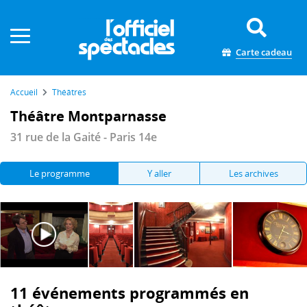
Panneau de gestion des cookies
Carte cadeau
Accueil
Théâtres
Théâtre Montparnasse
31 rue de la Gaité - Paris 14e
Le programme
Y aller
Les archives
11 événements programmés en