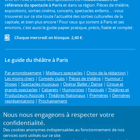
référence du spectacle à Paris
et dans sa région. Pièces de théâtre,
expositions, sorties cinéma, concerts, spectacles enfants... : vous
trouverez sur ce site toute l'actualité des sorties culturelles de la
capitale, et bien plus encore ! Pour ceux qui sortent à Paris et ses
environs, c'est aussi le guide papier pratique, précis, fiable et complet.
Chaque mercredi en kiosque. 2,40 €.
Le guide du théâtre à Paris
Par arrondissement
|
Meilleurs spectacles
|
Choix de la rédaction
|
Les moins chers
|
Comedy clubs
|
Pièces de théâtre
|
Humour /
Shows
|
Spectacles musicaux
|
Opéra/ Ballet / Danse
|
Cirque et
grands spectacles
|
Cabarets
|
Humoristes
|
Festivals
|
Théâtres et
Producteurs Associés
|
Théâtres Nationaux
|
Premières
|
Dernières
représentations
|
Prochainement
Programme des spectacles par mois
Nous nous engageons à respecter votre
confidentialité.
Août 2026
|
Septembre 2026
|
Octobre 2026
|
Novembre 2026
|
Des cookies anonymes indispensables au fonctionnement de nos
Décembre 2026
|
Janvier 2027
services sont utilisés sur ce site.