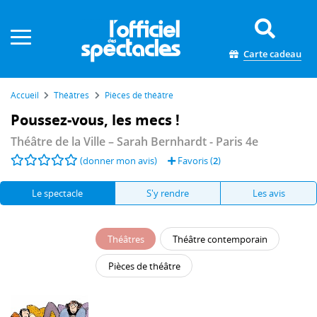
Panneau de gestion des cookies
Carte cadeau
Accueil
Théâtres
Pièces de théâtre
Poussez-vous, les mecs !
Théâtre de la Ville – Sarah Bernhardt
- Paris 4e
(donner mon avis)
Favoris (
2
)
Le spectacle
S'y rendre
Les avis
Théâtres
Théâtre contemporain
Pièces de théâtre