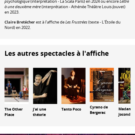
psychologique
(interprétation - La Scala Paris) en 2024 ou encore
Lettre
à une deuxième mère
(interprétation - Athénée Théâtre Louis-Jouvet)
en 2023.
Claire Bretécher
est à l'affiche de
Les Frustrées
(texte - L'Étoile du
Nord) en 2022.
Les autres spectacles à l'affiche
Cyrano de
Madame
The Other
J'ai une
Tanto Poco
Bergerac
Joconde
Place
théorie