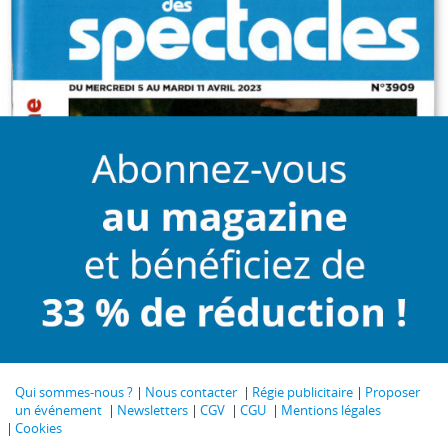
Qui sommes-nous ?
Nous contacter
Régie publicitaire
Proposer
un événement
Newsletters
CGV
CGU
Mentions légales
Cookies