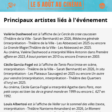
Principaux artistes liés à l'événement
Valérie Dashwood
est à l'affiche de
Le Cercle de craie caucasien
(Théâtre de la Ville - Sarah Bernhardt) en 2026,
Médecine générale
(interprétation - Théâtre de la Ville - Les Abbesses) en 2025 ou encore
La Grande Magie
(Théâtre de la Ville - Les Abbesses) en 2025.
Au cinéma, Valérie Dashwood a interprété Mère Antonin dans
Première
affaire
en 2023,
À bout portant
en 2010 ou encore
Errance
en 2003.
Cécile Garcia-Fogel
est à l'affiche de
Tanto Poco
(mise en scène,
interprétation - Théâtre de la Ville – Sarah Bernhardt) en 2026,
In situ
(interprétation - Les Plateaux Sauvages) en 2025 ou encore
Un autre
jour viendra
(interprétation, interprétation - Théâtre des Quartiers
d'Ivry) en 2025.
Au cinéma, Cécile Garcia-Fogel a interprété Agathe dans
Paris, mon
petit corps est bien las de ce grand monde
en 1999 ou encore
L. 627
en
1992.
Louis Albertosi
est à l'affiche de
Veiller sur le sommeil des villes
(texte,
interprétation - Théâtre Nanterre-Amandiers) en 2026,
Le Moment