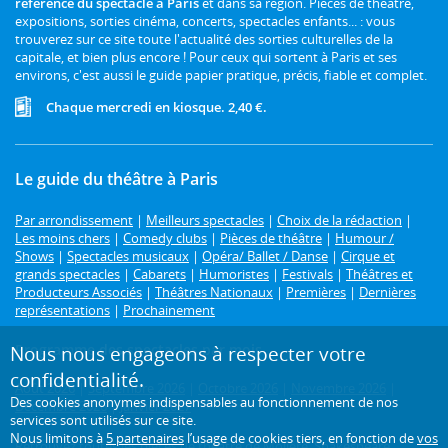
référence du spectacle à Paris
et dans sa région. Pièces de théâtre,
expositions, sorties cinéma, concerts, spectacles enfants... : vous
trouverez sur ce site toute l'actualité des sorties culturelles de la
capitale, et bien plus encore ! Pour ceux qui sortent à Paris et ses
environs, c'est aussi le guide papier pratique, précis, fiable et complet.
Chaque mercredi en kiosque. 2,40 €.
Le guide du théâtre à Paris
Par arrondissement
|
Meilleurs spectacles
|
Choix de la rédaction
|
Les moins chers
|
Comedy clubs
|
Pièces de théâtre
|
Humour /
Shows
|
Spectacles musicaux
|
Opéra/ Ballet / Danse
|
Cirque et
grands spectacles
|
Cabarets
|
Humoristes
|
Festivals
|
Théâtres et
Producteurs Associés
|
Théâtres Nationaux
|
Premières
|
Dernières
représentations
|
Prochainement
Programme des spectacles par mois
Nous nous engageons à respecter votre
confidentialité.
Août 2026
|
Septembre 2026
|
Octobre 2026
|
Novembre 2026
|
Des cookies anonymes indispensables au fonctionnement de nos
Décembre 2026
|
Janvier 2027
services sont utilisés sur ce site.
Nous limitons à
5 partenaires
l’usage de cookies tiers, en fonction de
vos
Retrouvez toutes les pièces de théâtre de
Molière
,
Shakespeare
,