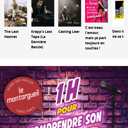
C'est beau
Dans les 
The Last
Krapp’s Last
Casting Lear
l'amour,
de sa la
Hamlet
Tape (La
mais ça part
Dernière
toujours en
Bande)
couilles !