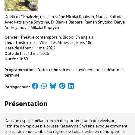
De
Nicolaï Khalezin
, mise en scène
Nicolaï Khalezin
,
Natalia Kaliada
.
Avec
Katsiaryna Snytsina
,
DJ Blanka Barbara
,
Raman Shytsko
,
Darya
Andreyanova
,
Mikalai Kuprych
.
Genres :
Théâtre contemporain
,
Biopic
,
En anglais
Lieu :
Théâtre de la Ville – Les Abbesses
, Paris 18e
Date de début :
11 mai 2026
Date de fin :
13 mai 2026
Durée :
1h30
Programmation
:
Dates et horaires :
cet évènement est désormais
terminé
Partager sur :
Présentation
Dans un espace mêlant terrain de sport et studio de télévision,
l'athlète olympique biélorusse Katsiaryna Snytsina évoque comment
elle est devenue la cible du régime de Lukashenko en dénonçant les