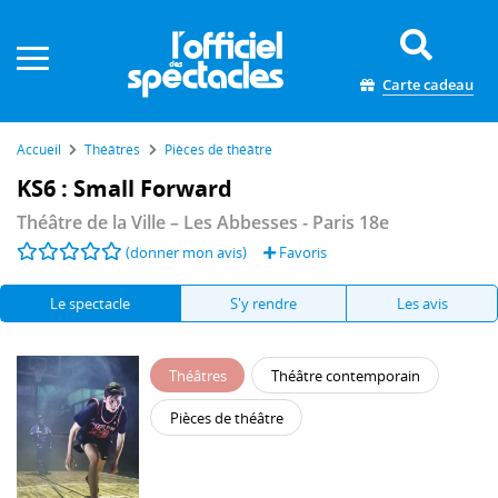
Panneau de gestion des cookies
Carte cadeau
Accueil
Théâtres
Pièces de théâtre
KS6 : Small Forward
Théâtre de la Ville – Les Abbesses
- Paris 18e
(donner mon avis)
Favoris
Le spectacle
S'y rendre
Les avis
Théâtres
Théâtre contemporain
Pièces de théâtre