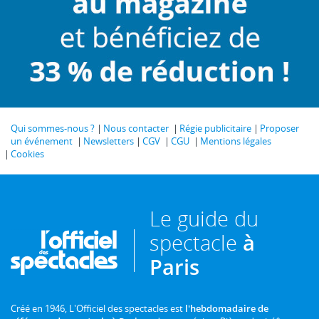
Qui sommes-nous ?
Nous contacter
Régie publicitaire
Proposer
un événement
Newsletters
CGV
CGU
Mentions légales
Cookies
Le guide du
spectacle
à
Paris
Créé en 1946, L'Officiel des spectacles est
l'hebdomadaire de