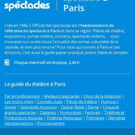
Paris
Créé en 1946, L'Officiel des spectacles est
l'hebdomadaire de
référence du spectacle à Paris
et dans sa région. Pièces de théâtre,
expositions, sorties cinéma, concerts, spectacles enfants... : vous
trouverez sur ce site toute l'actualité des sorties culturelles de la
capitale, et bien plus encore ! Pour ceux qui sortent à Paris et ses
environs, c'est aussi le guide papier pratique, précis, fiable et complet.
Chaque mercredi en kiosque. 2,40 €.
Le guide du théâtre à Paris
Par arrondissement
|
Meilleurs spectacles
|
Choix de la rédaction
|
Les moins chers
|
Comedy clubs
|
Pièces de théâtre
|
Humour /
Shows
|
Spectacles musicaux
|
Opéra/ Ballet / Danse
|
Cirque et
grands spectacles
|
Cabarets
|
Humoristes
|
Festivals
|
Théâtres et
Producteurs Associés
|
Théâtres Nationaux
|
Premières
|
Dernières
représentations
|
Prochainement