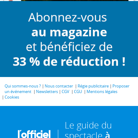
Qui sommes-nous ?
Nous contacter
Régie publicitaire
Proposer
un événement
Newsletters
CGV
CGU
Mentions légales
Cookies
Le guide du
spectacle
à