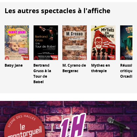
Les autres spectacles à l'affiche
Baby Jane
Bertrand
M. Cyrano de
Mythes en
Réussite
Gruss à la
Bergerac
thérapie
critique 
Tour de
Orcadie
Babel