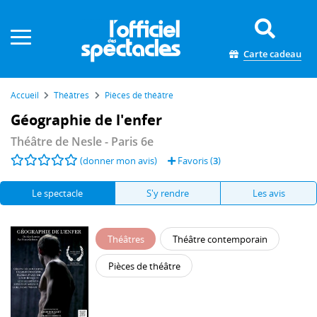
Panneau de gestion des cookies
Carte cadeau
Accueil
Théâtres
Pièces de théâtre
Géographie de l'enfer
Théâtre de Nesle
- Paris 6e
(donner mon avis)
Favoris (
3
)
Le spectacle
S'y rendre
Les avis
Théâtres
Théâtre contemporain
Pièces de théâtre