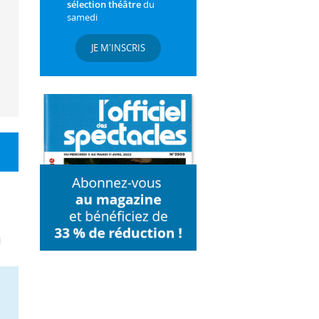
sélection théâtre
du
samedi
JE M'INSCRIS