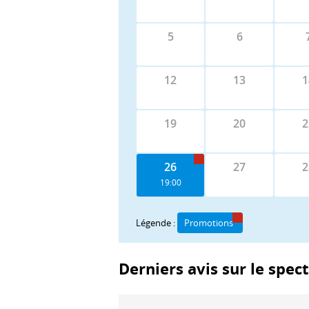
5
6
12
13
1
19
20
2
26
27
2
19:00
Légende :
Promotions
Derniers avis sur le spec