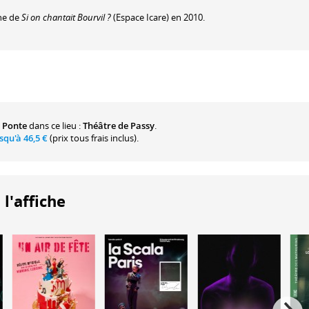
che de
Si on chantait Bourvil ?
(Espace Icare) en 2010.
 Ponte
dans ce lieu :
Théâtre de Passy
.
usqu'à
46,5 €
(prix tous frais inclus).
 l'affiche