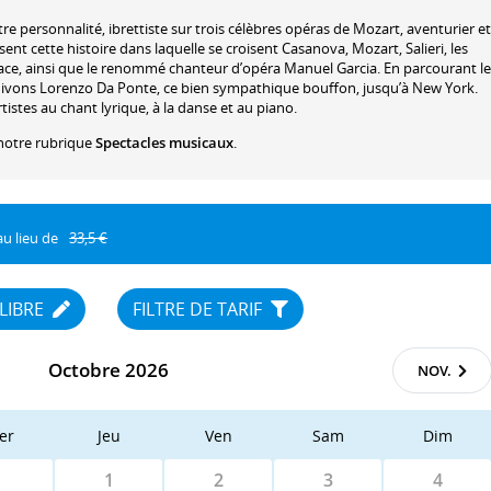
re personnalité, ibrettiste sur trois célèbres opéras de Mozart, aventurier et
t cette histoire dans laquelle se croisent Casanova, Mozart, Salieri, les
orace, ainsi que le renommé chanteur d’opéra Manuel Garcia. En parcourant le
 suivons Lorenzo Da Ponte, ce bien sympathique bouffon, jusqu’à New York.
istes au chant lyrique, à la danse et au piano.
notre rubrique
Spectacles musicaux
.
au lieu de
33,5 €
 LIBRE
FILTRE DE TARIF
Octobre 2026
NOV.
er
Jeu
Ven
Sam
Dim
1
2
3
4