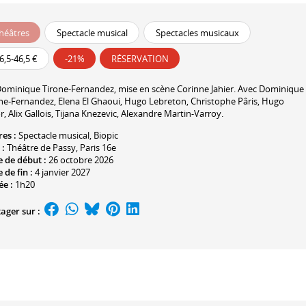
héâtres
Spectacle musical
Spectacles musicaux
6,5-46,5 €
-21%
RÉSERVATION
ominique Tirone-Fernandez
, mise en scène
Corinne Jahier
. Avec
Dominique
one-Fernandez
,
Elena El Ghaoui
,
Hugo Lebreton
,
Christophe Pâris
,
Hugo
r
,
Alix Gallois
,
Tijana Knezevic
,
Alexandre Martin-Varroy
.
res :
Spectacle musical,
Biopic
 :
Théâtre de Passy
, Paris 16e
 de début :
26 octobre 2026
 de fin :
4 janvier 2027
ée :
1h20
ager sur :