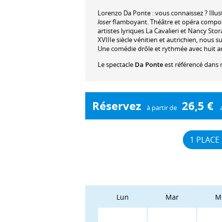
Lorenzo Da Ponte : vous connaissez ? Illust
loser
flamboyant. Théâtre et opéra composen
artistes lyriques La Cavalieri et Nancy St
XVIIIe siècle vénitien et autrichien, nous
Une comédie drôle et rythmée avec huit art
Le spectacle
Da Ponte
est référencé dans 
Réservez
26,5 €
à partir de
1 PLACE
Lun
Mar
M