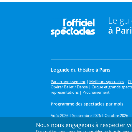
Le gu
à Par
Le guide du théâtre à Paris
Par arrondissement
|
Meilleurs spectacles
|
Ch
Opéra/ Ballet / Danse
|
Cirque et grands spect
représentations
|
Prochainement
Programme des spectacles par mois
Août 2026
|
Septembre 2026
|
Octobre 2026
|
Nous nous engageons à respecter vot
Retrouvez toutes les pièces de théâtre de
Moli
Des cookies anonymes indispensables au fonctionnement 