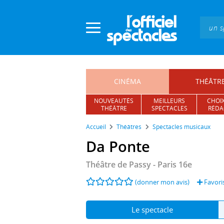
Panneau de gestion des cookies
CINÉMA
THÉÂTR
NOUVEAUTÉS
MEILLEURS
CHOIX
THÉÂTRE
SPECTACLES
RÉDA
Accueil
Théâtres
Spectacles musicaux
Da Ponte
Théâtre de Passy
- Paris 16e
(donner mon avis)
Favoris
Le spectacle