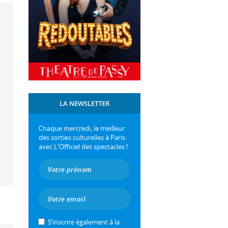
LA NEWSLETTER
Chaque mercredi, le meilleur
des sorties culturelles à Paris
avec L'Officiel des spectacles !
S’inscrire également à la