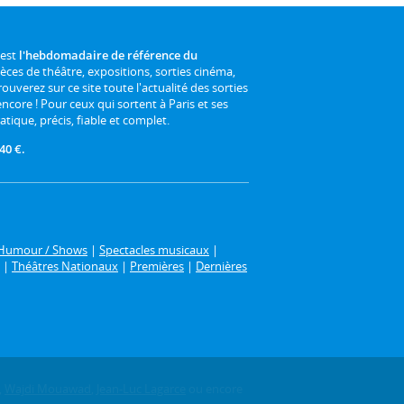
 est
l'hebdomadaire de référence du
ièces de théâtre, expositions, sorties cinéma,
rouverez sur ce site toute l'actualité des sorties
 encore ! Pour ceux qui sortent à Paris et ses
atique, précis, fiable et complet.
40 €.
Humour / Shows
|
Spectacles musicaux
|
|
Théâtres Nationaux
|
Premières
|
Dernières
,
Wajdi Mouawad
,
Jean-Luc Lagarce
ou encore