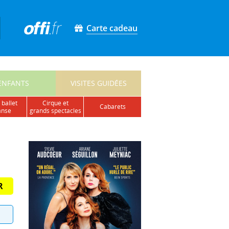
Carte cadeau
ENFANTS
VISITES GUIDÉES
 ballet
cirque et
cabarets
anse
grands spectacles
R