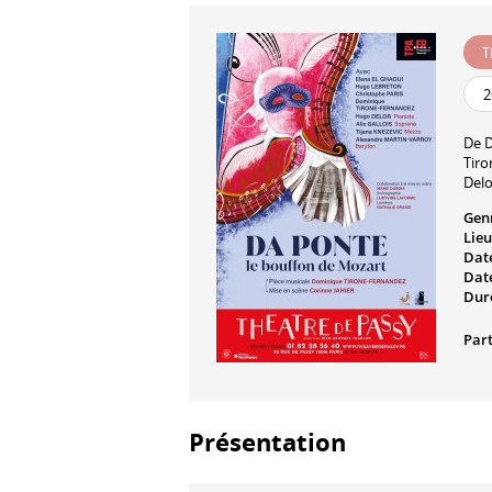
T
2
De
D
Tir
Delo
Gen
Lieu
Date
Date
Dur
Part
Présentation