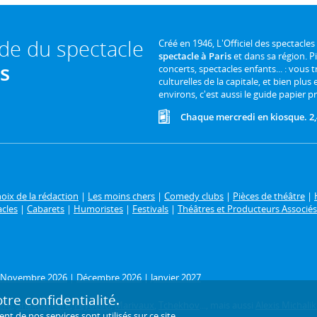
ide du spectacle
Créé en 1946, L'Officiel des spectacles
spectacle à Paris
et dans sa région. P
is
concerts, spectacles enfants... : vous t
culturelles de la capitale, et bien plus
environs, c'est aussi le guide papier pr
Chaque mercredi en kiosque. 2,
oix de la rédaction
|
Les moins chers
|
Comedy clubs
|
Pièces de théâtre
|
acles
|
Cabarets
|
Humoristes
|
Festivals
|
Théâtres et Producteurs Associés
Novembre 2026
|
Décembre 2026
|
Janvier 2027
re confidentialité.
ère
,
Shakespeare
,
Feydeau
,
Marivaux
,
Tchekhov
..., mais aussi
Alexis Michalik
de nos services sont utilisés sur ce site.