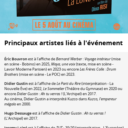
Principaux artistes liés à l'événement
Éric Bouvron
est à l'affiche de
Bernard Werber : Voyage intérieur
(mise
en scène - Bobino) en 2025,
Maya, une voix
(texte, mise en scène -
Lavoir Moderne Parisien) en 2023 ou encore
Les Frères Colle : Drum
Brothers
(mise en scène - Le POC) en 2023.
Didier Gustin
est à l'affiche de
Le Parti du Rire
(interprétation - La
Nouvelle Ève) en 2022,
Le Sommelier
(Théâtre du Gymnase) en 2020 ou
encore
Didier Gustin : Ah tu verras !
(L'Archipel) en 2017.
Au cinéma, Didier Gustin a interprété Kuzco dans
Kuzco, l'empereur
mégalo
en 2000.
Hugo Dessauge
est à l'affiche de
Didier Gustin : Ah tu verras !
(L'Archipel) en 2017.
Jeremy Lainé
est à l'affiche de
ZUT : 20/20
(interprétation - L'Européen)