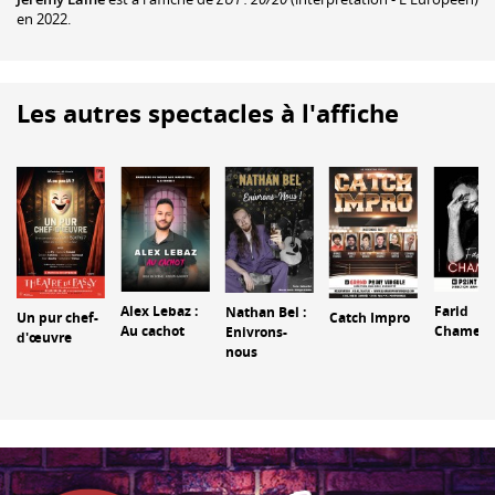
en 2022.
Les autres spectacles à l'affiche
Alex Lebaz :
Farid
Nathan Bel :
Catch Impro
Un pur chef-
Au cachot
Chamek
Enivrons-
d'œuvre
nous