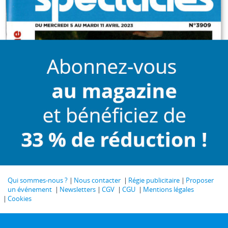
Qui sommes-nous ?
Nous contacter
Régie publicitaire
Proposer
un événement
Newsletters
CGV
CGU
Mentions légales
Cookies