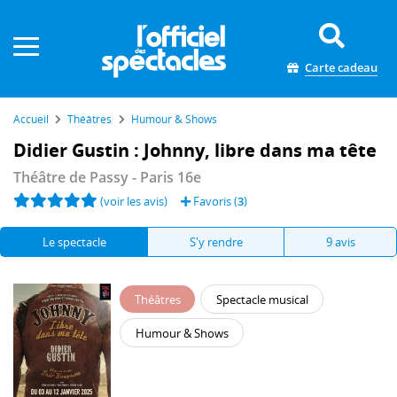
Panneau de gestion des cookies
Carte cadeau
Accueil
Théâtres
Humour & Shows
Didier Gustin : Johnny, libre dans ma tête
Théâtre de Passy
- Paris 16e
(voir les avis)
Favoris (
3
)
Le spectacle
S'y rendre
9 avis
Théâtres
Spectacle musical
Humour & Shows