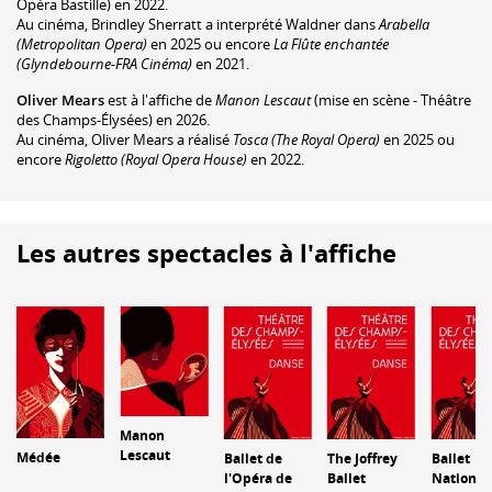
Opéra Bastille) en 2022.
Au cinéma, Brindley Sherratt a interprété Waldner dans
Arabella
(Metropolitan Opera)
en 2025 ou encore
La Flûte enchantée
(Glyndebourne-FRA Cinéma)
en 2021.
Oliver Mears
est à l'affiche de
Manon Lescaut
(mise en scène - Théâtre
des Champs-Élysées) en 2026.
Au cinéma, Oliver Mears a réalisé
Tosca (The Royal Opera)
en 2025 ou
encore
Rigoletto (Royal Opera House)
en 2022.
Les autres spectacles à l'affiche
Manon
Lescaut
Médée
Ballet de
The Joffrey
Ballet
l'Opéra de
Ballet
National