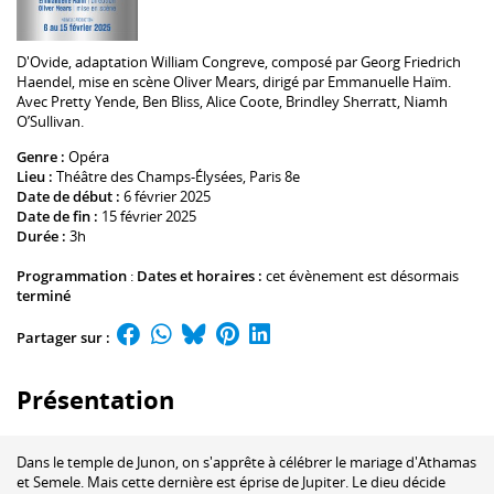
D'
Ovide
, adaptation
William Congreve
, composé par
Georg Friedrich
Haendel
, mise en scène
Oliver Mears
, dirigé par
Emmanuelle Haïm
.
Avec
Pretty Yende
,
Ben Bliss
,
Alice Coote
,
Brindley Sherratt
, Niamh
O’Sullivan.
Genre :
Opéra
Lieu :
Théâtre des Champs-Élysées
, Paris 8e
Date de début :
6 février 2025
Date de fin :
15 février 2025
Durée :
3h
Programmation
:
Dates et horaires :
cet évènement est désormais
terminé
Partager sur :
Présentation
Dans le temple de Junon, on s'apprête à célébrer le mariage d'Athamas
et Semele. Mais cette dernière est éprise de Jupiter. Le dieu décide