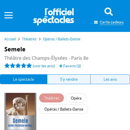
Panneau de gestion des cookies
Carte cadeau
Accueil
Théâtres
Opéras / Ballets-Danse
Semele
Théâtre des Champs-Élysées
- Paris 8e
(voir les avis)
Favoris (
2
)
Le spectacle
S'y rendre
Les avis
Théâtres
Opéra
Opéras / Ballets-Danse