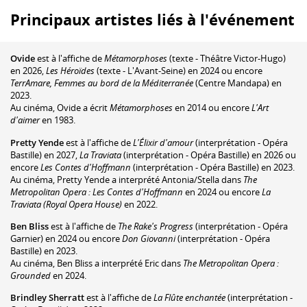
Principaux artistes liés à l'événement
Ovide
est à l'affiche de
Métamorphoses
(texte - Théâtre Victor-Hugo)
en 2026,
Les Héroïdes
(texte - L'Avant-Seine) en 2024 ou encore
TerrAmare, Femmes au bord de la Méditerranée
(Centre Mandapa) en
2023.
Au cinéma, Ovide a écrit
Métamorphoses
en 2014 ou encore
L'Art
d'aimer
en 1983.
Pretty Yende
est à l'affiche de
L'Élixir d'amour
(interprétation - Opéra
Bastille) en 2027,
La Traviata
(interprétation - Opéra Bastille) en 2026 ou
encore
Les Contes d'Hoffmann
(interprétation - Opéra Bastille) en 2023.
Au cinéma, Pretty Yende a interprété Antonia/Stella dans
The
Metropolitan Opera : Les Contes d'Hoffmann
en 2024 ou encore
La
Traviata (Royal Opera House)
en 2022.
Ben Bliss
est à l'affiche de
The Rake's Progress
(interprétation - Opéra
Garnier) en 2024 ou encore
Don Giovanni
(interprétation - Opéra
Bastille) en 2023.
Au cinéma, Ben Bliss a interprété Eric dans
The Metropolitan Opera :
Grounded
en 2024.
Brindley Sherratt
est à l'affiche de
La Flûte enchantée
(interprétation -