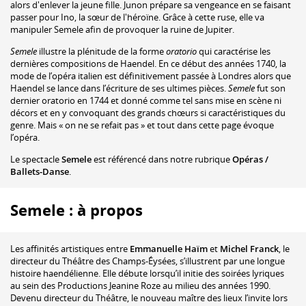
alors d'enlever la jeune fille. Junon prépare sa vengeance en se faisant
passer pour Ino, la sœur de l'héroïne. Grâce à cette ruse, elle va
manipuler Semele afin de provoquer la ruine de Jupiter.
Semele
illustre la plénitude de la forme
oratorio
qui caractérise les
dernières compositions de Haendel. En ce début des années 1740, la
mode de l’opéra italien est définitivement passée à Londres alors que
Haendel se lance dans l’écriture de ses ultimes pièces.
Semele
fut son
dernier oratorio en 1744 et donné comme tel sans mise en scène ni
décors et en y convoquant des grands chœurs si caractéristiques du
genre. Mais « on ne se refait pas » et tout dans cette page évoque
l’opéra.
Le spectacle
Semele
est référencé dans notre rubrique
Opéras /
Ballets-Danse
.
Semele : à propos
Les affinités artistiques entre
Emmanuelle Haïm
et
Michel Franck
, le
directeur du Théâtre des Champs-Éysées, s’illustrent par une longue
histoire haendélienne. Elle débute lorsqu’il initie des soirées lyriques
au sein des Productions Jeanine Roze au milieu des années 1990.
Devenu directeur du Théâtre, le nouveau maître des lieux l’invite lors