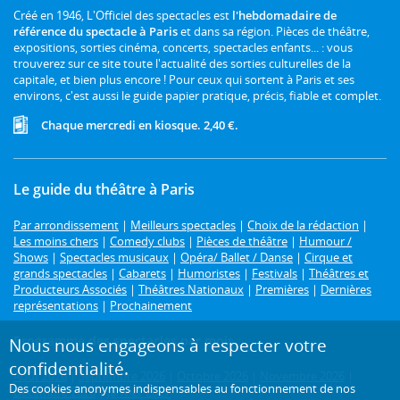
Créé en 1946, L'Officiel des spectacles est
l'hebdomadaire de
référence du spectacle à Paris
et dans sa région. Pièces de théâtre,
expositions, sorties cinéma, concerts, spectacles enfants... : vous
trouverez sur ce site toute l'actualité des sorties culturelles de la
capitale, et bien plus encore ! Pour ceux qui sortent à Paris et ses
environs, c'est aussi le guide papier pratique, précis, fiable et complet.
Chaque mercredi en kiosque. 2,40 €.
Le guide du théâtre à Paris
Par arrondissement
|
Meilleurs spectacles
|
Choix de la rédaction
|
Les moins chers
|
Comedy clubs
|
Pièces de théâtre
|
Humour /
Shows
|
Spectacles musicaux
|
Opéra/ Ballet / Danse
|
Cirque et
grands spectacles
|
Cabarets
|
Humoristes
|
Festivals
|
Théâtres et
Producteurs Associés
|
Théâtres Nationaux
|
Premières
|
Dernières
représentations
|
Prochainement
Programme des spectacles par mois
Nous nous engageons à respecter votre
confidentialité.
Août 2026
|
Septembre 2026
|
Octobre 2026
|
Novembre 2026
|
Des cookies anonymes indispensables au fonctionnement de nos
Décembre 2026
|
Janvier 2027