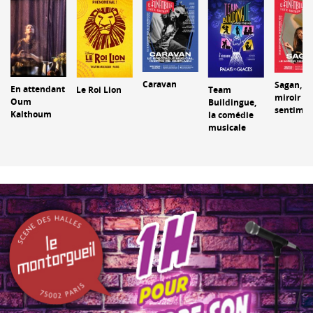
Caravan
Sagan, le
En attendant
Le Roi Lion
Team
miroir de
Oum
Buildingue,
sentimen
Kalthoum
la comédie
musicale