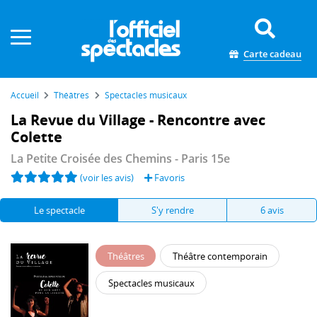
Panneau de gestion des cookies
Carte cadeau
Accueil
Théâtres
Spectacles musicaux
La Revue du Village - Rencontre avec
Colette
La Petite Croisée des Chemins
- Paris 15e
(voir les avis)
Favoris
Le spectacle
S'y rendre
6 avis
Théâtres
Théâtre contemporain
Spectacles musicaux