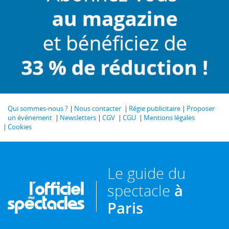
Qui sommes-nous ?
Nous contacter
Régie publicitaire
Proposer
un événement
Newsletters
CGV
CGU
Mentions légales
Cookies
Le guide du
spectacle
à
Paris