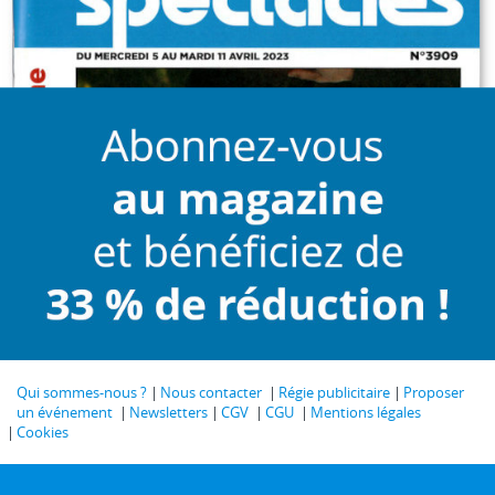
Qui sommes-nous ?
Nous contacter
Régie publicitaire
Proposer
un événement
Newsletters
CGV
CGU
Mentions légales
Cookies