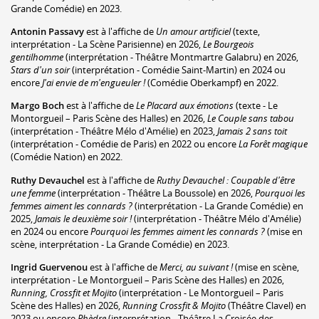
Grande Comédie) en 2023.
Antonin Passavy
est à l'affiche de
Un amour artificiel
(texte,
interprétation - La Scène Parisienne) en 2026,
Le Bourgeois
gentilhomme
(interprétation - Théâtre Montmartre Galabru) en 2026,
Stars d'un soir
(interprétation - Comédie Saint-Martin) en 2024 ou
encore
J'ai envie de m'engueuler !
(Comédie Oberkampf) en 2022.
Margo Boch
est à l'affiche de
Le Placard aux émotions
(texte - Le
Montorgueil – Paris Scène des Halles) en 2026,
Le Couple sans tabou
(interprétation - Théâtre Mélo d'Amélie) en 2023,
Jamais 2 sans toit
(interprétation - Comédie de Paris) en 2022 ou encore
La Forêt magique
(Comédie Nation) en 2022.
Ruthy Devauchel
est à l'affiche de
Ruthy Devauchel : Coupable d'être
une femme
(interprétation - Théâtre La Boussole) en 2026,
Pourquoi les
femmes aiment les connards ?
(interprétation - La Grande Comédie) en
2025,
Jamais le deuxième soir !
(interprétation - Théâtre Mélo d'Amélie)
en 2024 ou encore
Pourquoi les femmes aiment les connards ?
(mise en
scène, interprétation - La Grande Comédie) en 2023.
Ingrid Guervenou
est à l'affiche de
Merci, au suivant !
(mise en scène,
interprétation - Le Montorgueil – Paris Scène des Halles) en 2026,
Running, Crossfit et Mojito
(interprétation - Le Montorgueil – Paris
Scène des Halles) en 2026,
Running Crossfit & Mojito
(Théâtre Clavel) en
2023 ou encore
Phèdre
(interprétation - Théâtre La Croisée des