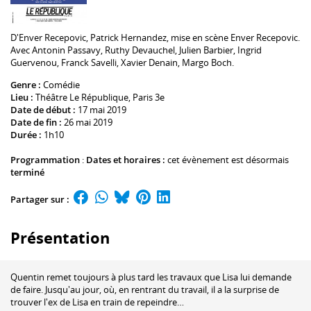
D'
Enver Recepovic
,
Patrick Hernandez
, mise en scène
Enver Recepovic
.
Avec
Antonin Passavy
,
Ruthy Devauchel
,
Julien Barbier
,
Ingrid
Guervenou
,
Franck Savelli
,
Xavier Denain
,
Margo Boch
.
Genre :
Comédie
Lieu :
Théâtre Le République
, Paris 3e
Date de début :
17 mai 2019
Date de fin :
26 mai 2019
Durée :
1h10
Programmation
:
Dates et horaires :
cet évènement est désormais
terminé
Partager sur :
Présentation
Quentin remet toujours à plus tard les travaux que Lisa lui demande
de faire. Jusqu'au jour, où, en rentrant du travail, il a la surprise de
trouver l'ex de Lisa en train de repeindre…