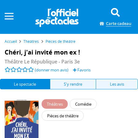
Panneau de gestion des cookies
Carte cadeau
Accueil
Théâtres
Pièces de théâtre
Chéri, j'ai invité mon ex !
Théâtre Le République
- Paris 3e
(donner mon avis)
Favoris
Le spectacle
S'y rendre
Les avis
Théâtres
Comédie
Pièces de théâtre