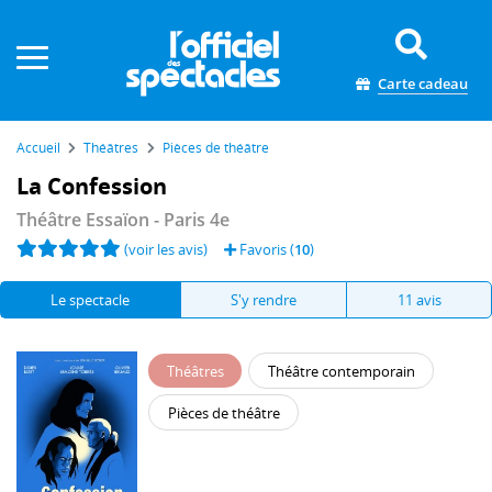
Panneau de gestion des cookies
Carte cadeau
Accueil
Théâtres
Pièces de théâtre
La Confession
Théâtre Essaïon
- Paris 4e
(voir les avis)
Favoris (
10
)
Le spectacle
S'y rendre
11 avis
Théâtres
Théâtre contemporain
Pièces de théâtre