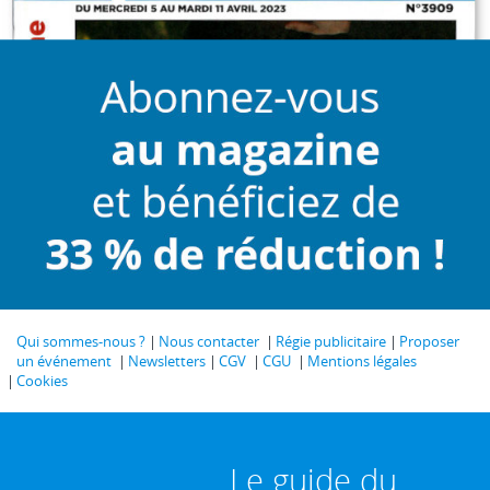
Qui sommes-nous ?
Nous contacter
Régie publicitaire
Proposer
un événement
Newsletters
CGV
CGU
Mentions légales
Cookies
Le guide du