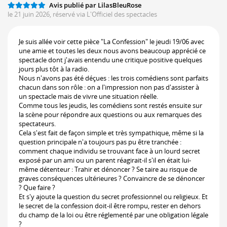
Avis publié par LilasBleuRose
le 21 juin 2026, réservé via L'Officiel des spectacles
Je suis allée voir cette pièce "La Confession" le jeudi 19/06 avec
une amie et toutes les deux nous avons beaucoup apprécié ce
spectacle dont j'avais entendu une critique positive quelques
jours plus tôt à la radio.
Nous n'avons pas été déçues : les trois comédiens sont parfaits
chacun dans son rôle : on a l'impression non pas d'assister à
un spectacle mais de vivre une situation réelle.
Comme tous les jeudis, les comédiens sont restés ensuite sur
la scène pour répondre aux questions ou aux remarques des
spectateurs.
Cela s'est fait de façon simple et très sympathique, même si la
question principale n'a toujours pas pu être tranchée :
comment chaque individu se trouvant face à un lourd secret
exposé par un ami ou un parent réagirait-il s'il en était lui-
même détenteur : Trahir et dénoncer ? Se taire au risque de
graves conséquences ultérieures ? Convaincre de se dénoncer
? Que faire ?
Et s'y ajoute la question du secret professionnel ou religieux. Et
le secret de la confession doit-il être rompu, rester en dehors
du champ de la loi ou être réglementé par une obligation légale
?