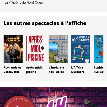
rois
(Théâtre du Nord-Ouest).
Les autres spectacles à l'affiche
Rowlands et
Après-midi,
L'Intégrale
L'Affaire
Sophie F
Cassavetes
piscine
des Fables
Dussaert
: La Valis