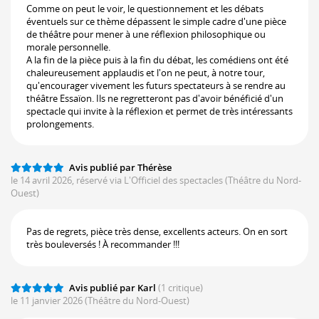
Comme on peut le voir, le questionnement et les débats
éventuels sur ce thème dépassent le simple cadre d'une pièce
de théâtre pour mener à une réflexion philosophique ou
morale personnelle.
A la fin de la pièce puis à la fin du débat, les comédiens ont été
chaleureusement applaudis et l'on ne peut, à notre tour,
qu'encourager vivement les futurs spectateurs à se rendre au
théâtre Essaïon. Ils ne regretteront pas d'avoir bénéficié d'un
spectacle qui invite à la réflexion et permet de très intéressants
prolongements.
Avis publié par Thérèse
le 14 avril 2026, réservé via L'Officiel des spectacles
(Théâtre du Nord-
Ouest)
Pas de regrets, pièce très dense, excellents acteurs. On en sort
très bouleversés ! À recommander !!!
Avis publié par Karl
(1 critique)
le 11 janvier 2026
(Théâtre du Nord-Ouest)