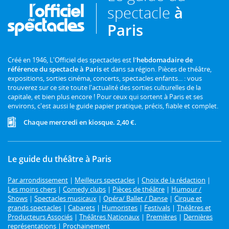
spectacle
à
Paris
Créé en 1946, L'Officiel des spectacles est
l'hebdomadaire de
référence du spectacle à Paris
et dans sa région. Pièces de théâtre,
expositions, sorties cinéma, concerts, spectacles enfants... : vous
trouverez sur ce site toute l'actualité des sorties culturelles de la
capitale, et bien plus encore ! Pour ceux qui sortent à Paris et ses
environs, c'est aussi le guide papier pratique, précis, fiable et complet.
Chaque mercredi en kiosque. 2,40 €.
Le guide du théâtre à Paris
Par arrondissement
|
Meilleurs spectacles
|
Choix de la rédaction
|
Les moins chers
|
Comedy clubs
|
Pièces de théâtre
|
Humour /
Shows
|
Spectacles musicaux
|
Opéra/ Ballet / Danse
|
Cirque et
grands spectacles
|
Cabarets
|
Humoristes
|
Festivals
|
Théâtres et
Producteurs Associés
|
Théâtres Nationaux
|
Premières
|
Dernières
représentations
|
Prochainement