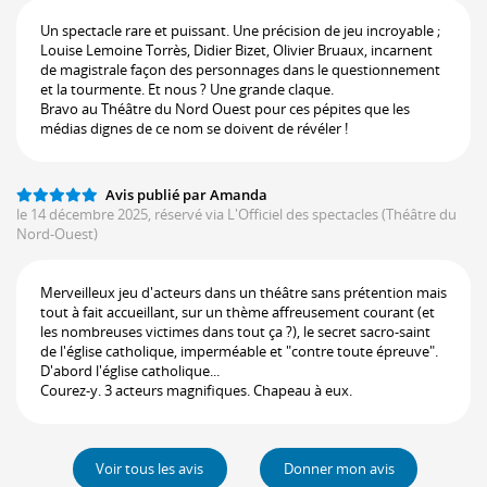
Un spectacle rare et puissant. Une précision de jeu incroyable ;
Louise Lemoine Torrès, Didier Bizet, Olivier Bruaux, incarnent
de magistrale façon des personnages dans le questionnement
et la tourmente. Et nous ? Une grande claque.
Bravo au Théâtre du Nord Ouest pour ces pépites que les
médias dignes de ce nom se doivent de révéler !
Avis publié par Amanda
le 14 décembre 2025, réservé via L'Officiel des spectacles
(Théâtre du
Nord-Ouest)
Merveilleux jeu d'acteurs dans un théâtre sans prétention mais
tout à fait accueillant, sur un thème affreusement courant (et
les nombreuses victimes dans tout ça ?), le secret sacro-saint
de l'église catholique, imperméable et "contre toute épreuve".
D'abord l'église catholique...
Courez-y. 3 acteurs magnifiques. Chapeau à eux.
Voir tous les avis
Donner mon avis