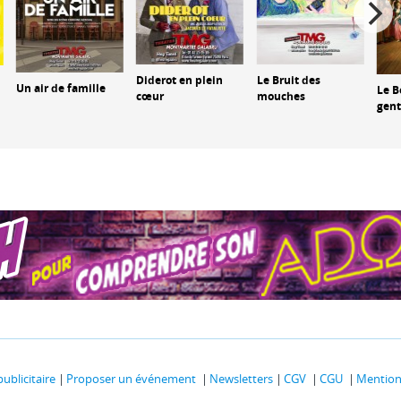
Diderot en plein
Le Bruit des
Un air de famille
Le B
cœur
mouches
gen
publicitaire
Proposer un événement
Newsletters
CGV
CGU
Mentions