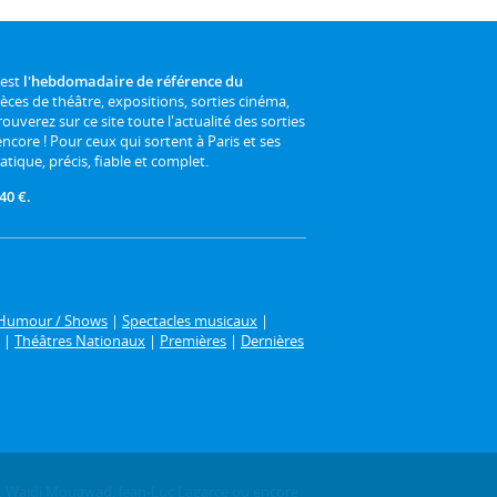
 est
l'hebdomadaire de référence du
ièces de théâtre, expositions, sorties cinéma,
rouverez sur ce site toute l'actualité des sorties
 encore ! Pour ceux qui sortent à Paris et ses
atique, précis, fiable et complet.
40 €.
Humour / Shows
|
Spectacles musicaux
|
|
Théâtres Nationaux
|
Premières
|
Dernières
,
Wajdi Mouawad
,
Jean-Luc Lagarce
ou encore