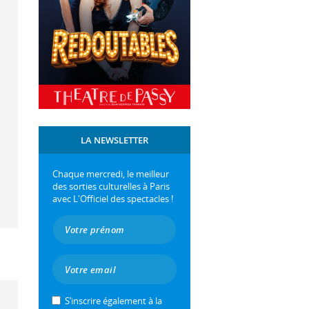
LA NEWSLETTER
Chaque mercredi, le meilleur
des sorties culturelles à Paris
avec L'Officiel des spectacles !
S’inscrire également à la