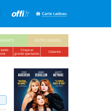
Carte cadeau
ENFANTS
VISITES GUIDÉES
 ballet
cirque et
cabarets
anse
grands spectacles