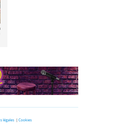
ourgeois
tilhomme
 légales
Cookies