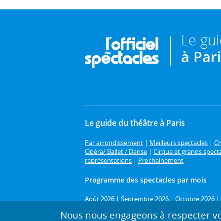
Le gu
à Par
Le guide du théâtre à Paris
Par arrondissement
|
Meilleurs spectacles
|
Ch
Opéra/ Ballet / Danse
|
Cirque et grands spect
représentations
|
Prochainement
Programme des spectacles par mois
Août 2026
|
Septembre 2026
|
Octobre 2026
|
Nous nous engageons à respecter vot
Retrouvez toutes les pièces de théâtre de
Moli