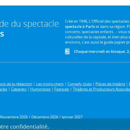
ide du spectacle
Créé en 1946, L'Officiel des spectacles
spectacle à Paris
et dans sa région. P
is
concerts, spectacles enfants... : vous t
culturelles de la capitale, et bien plus
environs, c'est aussi le guide papier pr
Chaque mercredi en kiosque. 2,
oix de la rédaction
|
Les moins chers
|
Comedy clubs
|
Pièces de théâtre
|
acles
|
Cabarets
|
Humoristes
|
Festivals
|
Théâtres et Producteurs Associés
Novembre 2026
|
Décembre 2026
|
Janvier 2027
re confidentialité.
ère
,
Shakespeare
,
Feydeau
,
Marivaux
,
Tchekhov
..., mais aussi
Alexis Michalik