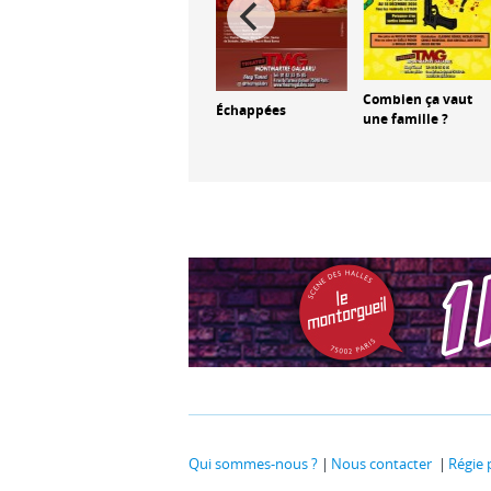
Combien ça vaut
lan
En Sicile
Échappées
une famille ?
Qui sommes-nous ?
Nous contacter
Régie 