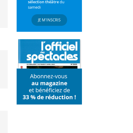
sélection théâtre
du
samedi
JE M'INSCRIS