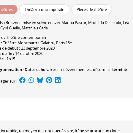
héâtres
Théâtre contemporain
Pièces de théâtre
isa Bretzner
, mise en scène et avec
Marina Pastor
, Mathilda Delecroix,
Léa
,
Cyril Guelle
,
Matthieu Carle
.
re :
Théâtre contemporain
 :
Théâtre Montmartre Galabru
, Paris 18e
 de début :
23 septembre 2020
 de fin :
14 octobre 2020
ée :
1h15
grammation
:
Dates et horaires :
cet évènement est désormais
terminé
ager sur :
ie incurable, un moyen de continuer à vivre, Irène se procure un clone