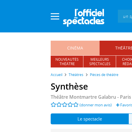
Panneau de gestion des cookies
CINÉMA
THÉÂTR
NOUVEAUTÉS
MEILLEURS
CHOIX
THÉÂTRE
SPECTACLES
RÉDA
Accueil
Théâtres
Pièces de théâtre
Synthèse
Théâtre Montmartre Galabru
- Paris
(donner mon avis)
Favori
Le spectacle