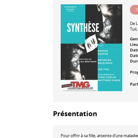
T
De
L
Tuil
Gen
Lieu
Date
Date
Dur
Pro
Part
Présentation
Pour offrir à sa fille, atteinte d’une malad