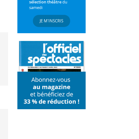
sélection théâtre
du
samedi
JE M'INSCRIS