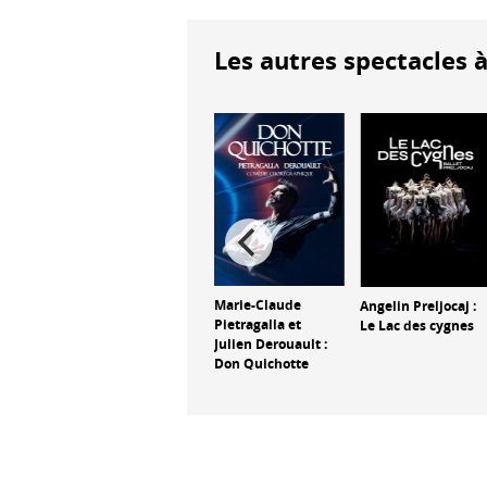
Les autres spectacles à
Ambra Senatore :
Marie-Claude
Angelin Preljocaj :
In Comune
Pietragalla et
Le Lac des cygnes
Los
Julien Derouault :
s Alpes
Don Quichotte