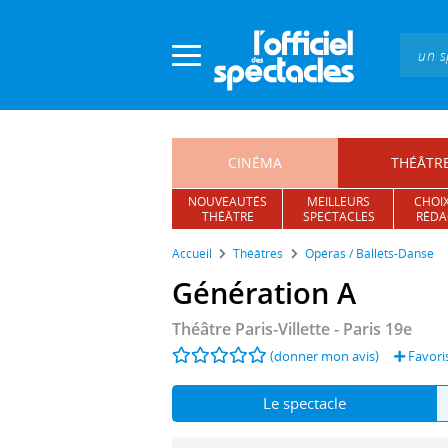
Panneau de gestion des cookies
CINÉMA
THÉÂTR
NOUVEAUTÉS
MEILLEURS
CHOIX
THÉÂTRE
SPECTACLES
RÉDA
Accueil
Théâtres
Opéras / Ballets-Danse
Génération A
Théâtre Paris-Villette
- Paris 19e
(donner mon avis)
Favori
Le spectacle