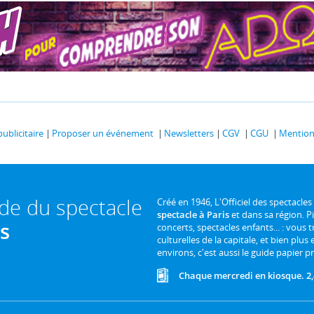
publicitaire
Proposer un événement
Newsletters
CGV
CGU
Mentions
ide du spectacle
Créé en 1946, L'Officiel des spectacles
spectacle à Paris
et dans sa région. P
is
concerts, spectacles enfants... : vous t
culturelles de la capitale, et bien plus
environs, c'est aussi le guide papier pr
Chaque mercredi en kiosque. 2,