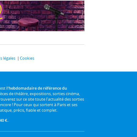
 légales
Cookies
 est
l'hebdomadaire de référence du
ièces de théâtre, expositions, sorties cinéma,
rouverez sur ce site toute l'actualité des sorties
 encore ! Pour ceux qui sortent à Paris et ses
atique, précis, fiable et complet.
40 €.