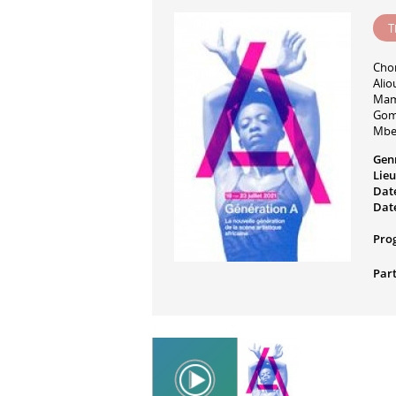
T
Chor
Alio
Mam
Gom
Mbe
Gen
Lieu
Date
Date
Pro
Part