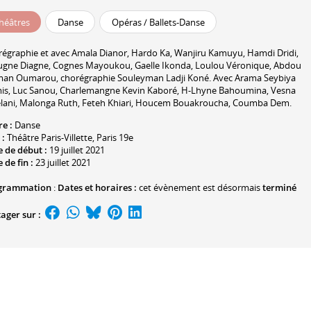
héâtres
Danse
Opéras / Ballets-Danse
égraphie et avec
Amala Dianor
,
Hardo Ka
,
Wanjiru Kamuyu
,
Hamdi Dridi
,
ugne Diagne,
Cognes Mayoukou
,
Gaelle Ikonda
,
Loulou Véronique
,
Abdou
an Oumarou
, chorégraphie
Souleyman Ladji Koné
. Avec
Arama Seybiya
is
,
Luc Sanou
,
Charlemangne Kevin Kaboré
,
H-Lhyne Bahoumina
,
Vesna
lani
,
Malonga Ruth
,
Feteh Khiari
,
Houcem Bouakroucha
,
Coumba Dem
.
re :
Danse
 :
Théâtre Paris-Villette
, Paris 19e
 de début :
19 juillet 2021
 de fin :
23 juillet 2021
grammation
:
Dates et horaires :
cet évènement est désormais
terminé
ager sur :