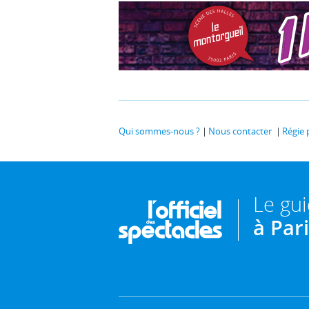
Qui sommes-nous ?
Nous contacter
Régie 
Le gu
à Par