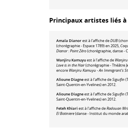
Principaux artistes liés 
Amala Dianor
est à l'affiche de
DUB
(choré
(chorégraphie - Espace 1789) en 2025,
Coqu
Dianor : Point Zéro
(chorégraphie, danse - C
Wanjiru Kamuyu
est à l'affiche de
Wanjiru
Love is in the Hair
(chorégraphie - Théâtre J
encore
Wanjiru Kamuyu - An Immigrant's St
Alioune Diagne
est à l'affiche de
Siguifin
(
Saint-Quentin-en-Yvelines) en 2012.
Alioune Diagne
est à l'affiche de
Siguifin
(
Saint-Quentin-en-Yvelines) en 2012.
Feteh Khiari
est à l'affiche de
Radouan Mriz
El Botiniere
(danse - Institut du monde arab