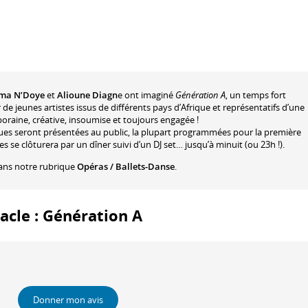
ima N’Doye
et
Alioune Diagn
e ont imaginé
Génération A
, un temps fort
e jeunes artistes issus de différents pays d’Afrique et représentatifs d’une
raine, créative, insoumise et toujours engagée !
ues seront présentées au public, la plupart programmées pour la première
s se clôturera par un dîner suivi d’un DJ set… jusqu’à minuit (ou 23h !).
ans notre rubrique
Opéras / Ballets-Danse
.
tacle : Génération A
Donner mon avis