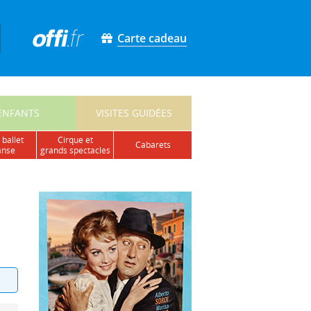
Carte cadeau
ENFANTS
VISITES GUIDÉES
 ballet
cirque et
cabarets
anse
grands spectacles