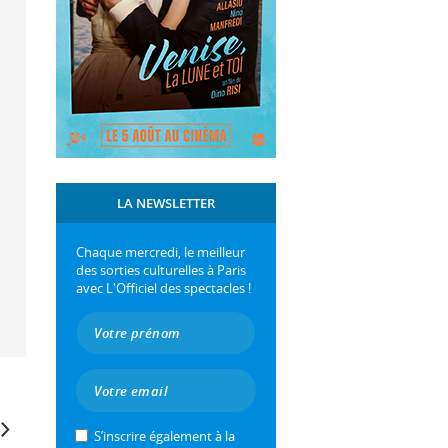
LA NEWSLETTER
Chaque mercredi, le meilleur
des sorties culturelles à Paris
avec L'Officiel des spectacles !
S’inscrire également à la