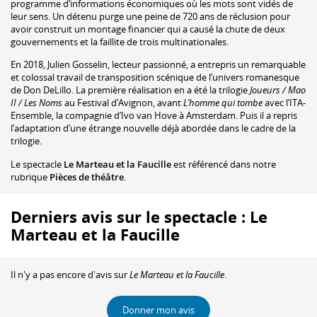
programme d’informations économiques où les mots sont vidés de
leur sens. Un détenu purge une peine de 720 ans de réclusion pour
avoir construit un montage financier qui a causé la chute de deux
gouvernements et la faillite de trois multinationales.
En 2018, Julien Gosselin, lecteur passionné, a entrepris un remarquable
et colossal travail de transposition scénique de l’univers romanesque
de Don DeLillo. La première réalisation en a été la trilogie
Joueurs / Mao
II / Les Noms
au Festival d’Avignon, avant
L’homme qui tombe
avec l’ITA-
Ensemble, la compagnie d’Ivo van Hove à Amsterdam. Puis il a repris
l’adaptation d’une étrange nouvelle déjà abordée dans le cadre de la
trilogie.
Le spectacle
Le Marteau et la Faucille
est référencé dans notre
rubrique
Pièces de théâtre
.
Derniers avis sur le spectacle : Le
Marteau et la Faucille
Il n'y a pas encore d'avis sur
Le Marteau et la Faucille
.
Donner mon avis