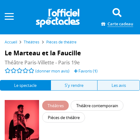
Panneau de gestion des cookies
Carte cadeau
Accueil
Théâtres
Pièces de théâtre
Le Marteau et la Faucille
Théâtre Paris-Villette
- Paris 19e
(donner mon avis)
Favoris (
1
)
Le spectacle
S'y rendre
Les avis
Théâtres
Théâtre contemporain
Pièces de théâtre