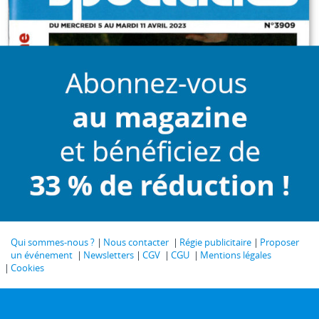
Qui sommes-nous ?
Nous contacter
Régie publicitaire
Proposer
un événement
Newsletters
CGV
CGU
Mentions légales
Cookies