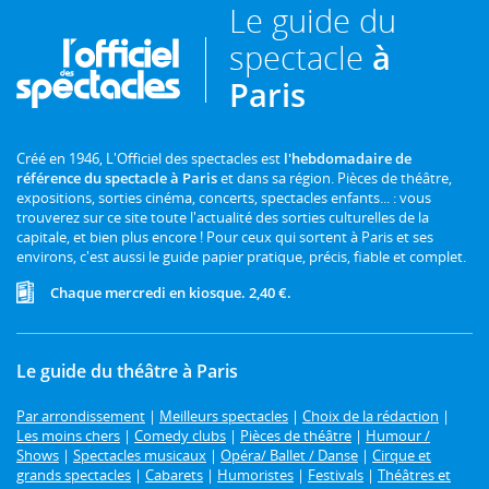
Le guide du
spectacle
à
Paris
Créé en 1946, L'Officiel des spectacles est
l'hebdomadaire de
référence du spectacle à Paris
et dans sa région. Pièces de théâtre,
expositions, sorties cinéma, concerts, spectacles enfants... : vous
trouverez sur ce site toute l'actualité des sorties culturelles de la
capitale, et bien plus encore ! Pour ceux qui sortent à Paris et ses
environs, c'est aussi le guide papier pratique, précis, fiable et complet.
Chaque mercredi en kiosque. 2,40 €.
Le guide du théâtre à Paris
Par arrondissement
|
Meilleurs spectacles
|
Choix de la rédaction
|
Les moins chers
|
Comedy clubs
|
Pièces de théâtre
|
Humour /
Shows
|
Spectacles musicaux
|
Opéra/ Ballet / Danse
|
Cirque et
grands spectacles
|
Cabarets
|
Humoristes
|
Festivals
|
Théâtres et