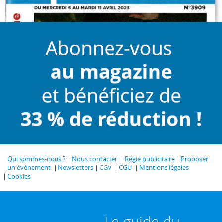
Qui sommes-nous ?
Nous contacter
Régie publicitaire
Proposer
un événement
Newsletters
CGV
CGU
Mentions légales
Cookies
Le guide du