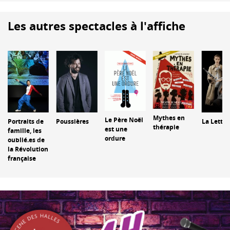
Les autres spectacles à l'affiche
Mythes en
Le Père Noël
Portraits de
Poussières
La Lettre
thérapie
est une
famille, les
ordure
oublié.es de
la Révolution
française