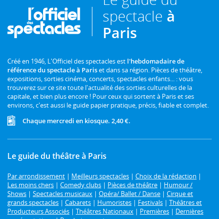
spectacle
à
Paris
Créé en 1946, L'Officiel des spectacles est
l'hebdomadaire de
référence du spectacle à Paris
et dans sa région. Pièces de théâtre,
expositions, sorties cinéma, concerts, spectacles enfants... : vous
trouverez sur ce site toute l'actualité des sorties culturelles de la
capitale, et bien plus encore ! Pour ceux qui sortent à Paris et ses
environs, c'est aussi le guide papier pratique, précis, fiable et complet.
Chaque mercredi en kiosque. 2,40 €.
Le guide du théâtre à Paris
Par arrondissement
|
Meilleurs spectacles
|
Choix de la rédaction
|
Les moins chers
|
Comedy clubs
|
Pièces de théâtre
|
Humour /
Shows
|
Spectacles musicaux
|
Opéra/ Ballet / Danse
|
Cirque et
grands spectacles
|
Cabarets
|
Humoristes
|
Festivals
|
Théâtres et
Producteurs Associés
|
Théâtres Nationaux
|
Premières
|
Dernières