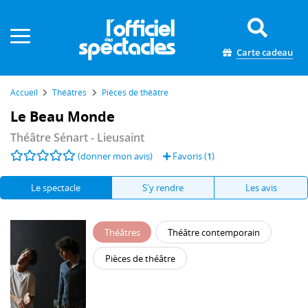
Panneau de gestion des cookies
Carte cadeau
Accueil
Théâtres
Pièces de théâtre
Le Beau Monde
Théâtre Sénart
- Lieusaint
(donner mon avis)
Favoris (
1
)
Le spectacle
S'y rendre
Les avis
Théâtres
Théâtre contemporain
Pièces de théâtre