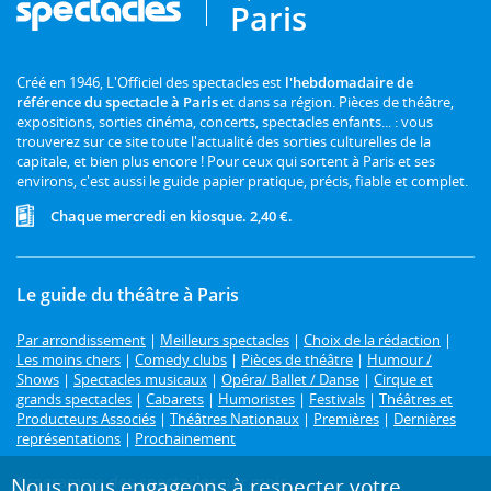
Paris
Créé en 1946, L'Officiel des spectacles est
l'hebdomadaire de
référence du spectacle à Paris
et dans sa région. Pièces de théâtre,
expositions, sorties cinéma, concerts, spectacles enfants... : vous
trouverez sur ce site toute l'actualité des sorties culturelles de la
capitale, et bien plus encore ! Pour ceux qui sortent à Paris et ses
environs, c'est aussi le guide papier pratique, précis, fiable et complet.
Chaque mercredi en kiosque. 2,40 €.
Le guide du théâtre à Paris
Par arrondissement
|
Meilleurs spectacles
|
Choix de la rédaction
|
Les moins chers
|
Comedy clubs
|
Pièces de théâtre
|
Humour /
Shows
|
Spectacles musicaux
|
Opéra/ Ballet / Danse
|
Cirque et
grands spectacles
|
Cabarets
|
Humoristes
|
Festivals
|
Théâtres et
Producteurs Associés
|
Théâtres Nationaux
|
Premières
|
Dernières
représentations
|
Prochainement
Programme des spectacles par mois
Nous nous engageons à respecter votre