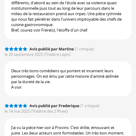
différents, d'abord au sein de l'école avec sa violence quasi
institutionnelle puis tout au long de leur parcours dans le
milieu de la restauration prend aux tripes. Une pièce rythmée
qui nous fait pénétrer dans l'univers impitoyable des chefs de
cuisine gastronomique.
Bref, courez voir Frère(s), l'étoffe d'un chef.
Avis publié par Martine
(1 critique)
le 20 septembre 2025
(Théâtre Lepic)
Deux très bons comédiens qui portent et incarnent leurs
personnages. On est ému par cette histoire d'amitié abîmée
par la dureté de la vie.
A voir.
Avis publié par Frederique
(1 critique)
le 14 mai 2025
(Théâtre des 2 Rives)
J’ai vu la pièce hier soir à Provins. C’est drôle, émouvant et
juste. Les deux acteurs sont formidables. Un très bon moment.