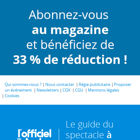
Qui sommes-nous ?
Nous contacter
Régie publicitaire
Proposer
un événement
Newsletters
CGV
CGU
Mentions légales
Cookies
Le guide du
spectacle
à