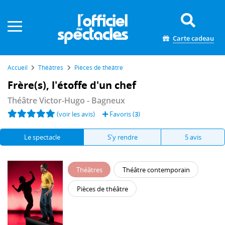
Panneau de gestion des cookies
Carte cadeau
Accueil
Théâtres
Pièces de théâtre
Frère(s), l'étoffe d'un chef
Théâtre Victor-Hugo
- Bagneux
(voir les avis)
Favoris (
3
)
Le spectacle
S'y rendre
5 avis
Théâtres
Théâtre contemporain
Pièces de théâtre