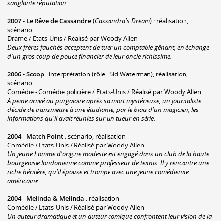
sanglante réputation.
2007
-
Le Rêve de Cassandre
(
Cassandra's Dream
) : réalisation,
scénario
Drame / Etats-Unis / Réalisé par Woody Allen
Deux frères fauchés acceptent de tuer un comptable gênant, en échange
d'un gros coup de pouce financier de leur oncle richissime.
2006
-
Scoop
: interprétation (rôle : Sid Waterman), réalisation,
scénario
Comédie - Comédie policière / Etats-Unis / Réalisé par Woody Allen
A peine arrivé au purgatoire après sa mort mystérieuse, un journaliste
décide de transmettre à une étudiante, par le biais d'un magicien, les
informations qu'il avait réunies sur un tueur en série.
2004
-
Match Point
: scénario, réalisation
Comédie / Etats-Unis / Réalisé par Woody Allen
Un jeune homme d'origine modeste est engagé dans un club de la haute
bourgeoisie londonienne comme professeur de tennis. Il y rencontre une
riche héritière, qu'il épouse et trompe avec une jeune comédienne
américaine.
2004
-
Melinda & Melinda
: réalisation
Comédie / Etats-Unis / Réalisé par Woody Allen
Un auteur dramatique et un auteur comique confrontent leur vision de la