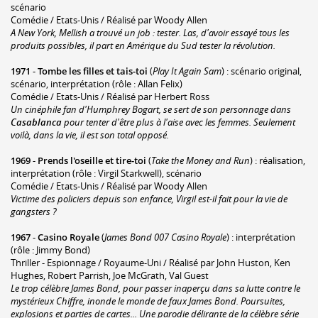
scénario
Comédie / Etats-Unis / Réalisé par Woody Allen
A New York, Mellish a trouvé un job : tester. Las, d'avoir essayé tous les
produits possibles, il part en Amérique du Sud tester la révolution.
1971
-
Tombe les filles et tais-toi
(
Play It Again Sam
) : scénario original,
scénario, interprétation (rôle : Allan Felix)
Comédie / Etats-Unis / Réalisé par Herbert Ross
Un cinéphile fan d'Humphrey Bogart, se sert de son personnage dans
Casablanca
pour tenter d'être plus à l'aise avec les femmes. Seulement
voilà, dans la vie, il est son total opposé.
1969
-
Prends l'oseille et tire-toi
(
Take the Money and Run
) : réalisation,
interprétation (rôle : Virgil Starkwell), scénario
Comédie / Etats-Unis / Réalisé par Woody Allen
Victime des policiers depuis son enfance, Virgil est-il fait pour la vie de
gangsters ?
1967
-
Casino Royale
(
James Bond 007 Casino Royale
) : interprétation
(rôle : Jimmy Bond)
Thriller - Espionnage / Royaume-Uni / Réalisé par John Huston, Ken
Hughes, Robert Parrish, Joe McGrath, Val Guest
Le trop célèbre James Bond, pour passer inaperçu dans sa lutte contre le
mystérieux Chiffre, inonde le monde de faux James Bond. Poursuites,
explosions et parties de cartes... Une parodie délirante de la célèbre série