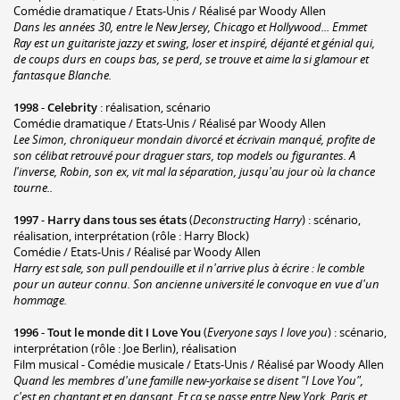
Comédie dramatique / Etats-Unis / Réalisé par Woody Allen
Dans les années 30, entre le New Jersey, Chicago et Hollywood... Emmet
Ray est un guitariste jazzy et swing, loser et inspiré, déjanté et génial qui,
de coups durs en coups bas, se perd, se trouve et aime la si glamour et
fantasque Blanche.
1998
-
Celebrity
: réalisation, scénario
Comédie dramatique / Etats-Unis / Réalisé par Woody Allen
Lee Simon, chroniqueur mondain divorcé et écrivain manqué, profite de
son célibat retrouvé pour draguer stars, top models ou figurantes. A
l'inverse, Robin, son ex, vit mal la séparation, jusqu'au jour où la chance
tourne..
1997
-
Harry dans tous ses états
(
Deconstructing Harry
) : scénario,
réalisation, interprétation (rôle : Harry Block)
Comédie / Etats-Unis / Réalisé par Woody Allen
Harry est sale, son pull pendouille et il n'arrive plus à écrire : le comble
pour un auteur connu. Son ancienne université le convoque en vue d'un
hommage.
1996
-
Tout le monde dit I Love You
(
Everyone says I love you
) : scénario,
interprétation (rôle : Joe Berlin), réalisation
Film musical - Comédie musicale / Etats-Unis / Réalisé par Woody Allen
Quand les membres d'une famille new-yorkaise se disent "I Love You",
c'est en chantant et en dansant. Et ça se passe entre New York, Paris et