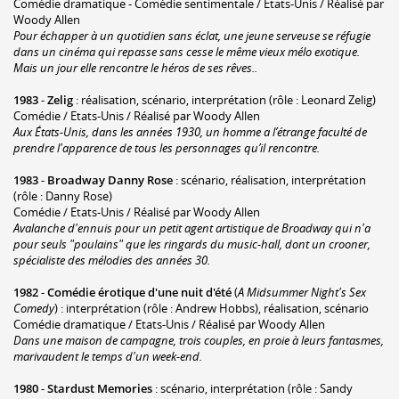
Comédie dramatique - Comédie sentimentale / Etats-Unis / Réalisé par
Woody Allen
Pour échapper à un quotidien sans éclat, une jeune serveuse se réfugie
dans un cinéma qui repasse sans cesse le même vieux mélo exotique.
Mais un jour elle rencontre le héros de ses rêves..
1983
-
Zelig
: réalisation, scénario, interprétation (rôle : Leonard Zelig)
Comédie / Etats-Unis / Réalisé par Woody Allen
Aux États-Unis, dans les années 1930, un homme a l’étrange faculté de
prendre l'apparence de tous les personnages qu’il rencontre.
1983
-
Broadway Danny Rose
: scénario, réalisation, interprétation
(rôle : Danny Rose)
Comédie / Etats-Unis / Réalisé par Woody Allen
Avalanche d'ennuis pour un petit agent artistique de Broadway qui n'a
pour seuls "poulains" que les ringards du music-hall, dont un crooner,
spécialiste des mélodies des années 30.
1982
-
Comédie érotique d'une nuit d'été
(
A Midsummer Night's Sex
Comedy
) : interprétation (rôle : Andrew Hobbs), réalisation, scénario
Comédie dramatique / Etats-Unis / Réalisé par Woody Allen
Dans une maison de campagne, trois couples, en proie à leurs fantasmes,
marivaudent le temps d'un week-end.
1980
-
Stardust Memories
: scénario, interprétation (rôle : Sandy