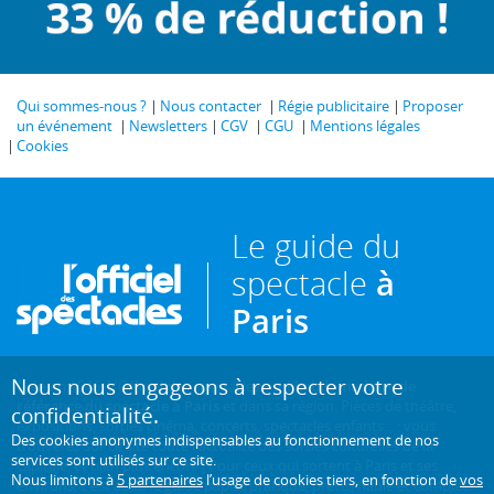
Qui sommes-nous ?
Nous contacter
Régie publicitaire
Proposer
un événement
Newsletters
CGV
CGU
Mentions légales
Cookies
Le guide du
spectacle
à
Paris
Nous nous engageons à respecter votre
Créé en 1946, L'Officiel des spectacles est
l'hebdomadaire de
référence du spectacle à Paris
et dans sa région. Pièces de théâtre,
confidentialité.
expositions, sorties cinéma, concerts, spectacles enfants... : vous
Des cookies anonymes indispensables au fonctionnement de nos
trouverez sur ce site toute l'actualité des sorties culturelles de la
services sont utilisés sur ce site.
capitale, et bien plus encore ! Pour ceux qui sortent à Paris et ses
Nous limitons à
5 partenaires
l’usage de cookies tiers, en fonction de
vos
environs, c'est aussi le guide papier pratique, précis, fiable et complet.