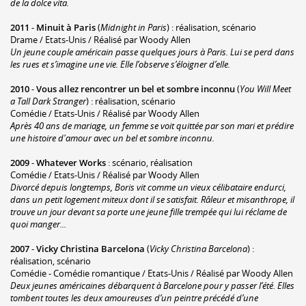
de la dolce vita.
2011
-
Minuit à Paris
(
Midnight in Paris
) : réalisation, scénario
Drame / Etats-Unis / Réalisé par Woody Allen
Un jeune couple américain passe quelques jours à Paris. Lui se perd dans
les rues et s’imagine une vie. Elle l’observe s’éloigner d’elle.
2010
-
Vous allez rencontrer un bel et sombre inconnu
(
You Will Meet
a Tall Dark Stranger
) : réalisation, scénario
Comédie / Etats-Unis / Réalisé par Woody Allen
Après 40 ans de mariage, un femme se voit quittée par son mari et prédire
une histoire d'amour avec un bel et sombre inconnu.
2009
-
Whatever Works
: scénario, réalisation
Comédie / Etats-Unis / Réalisé par Woody Allen
Divorcé depuis longtemps, Boris vit comme un vieux célibataire endurci,
dans un petit logement miteux dont il se satisfait. Râleur et misanthrope, il
trouve un jour devant sa porte une jeune fille trempée qui lui réclame de
quoi manger...
2007
-
Vicky Christina Barcelona
(
Vicky Christina Barcelona
) :
réalisation, scénario
Comédie - Comédie romantique / Etats-Unis / Réalisé par Woody Allen
Deux jeunes américaines débarquent à Barcelone pour y passer l’été. Elles
tombent toutes les deux amoureuses d’un peintre précédé d’une