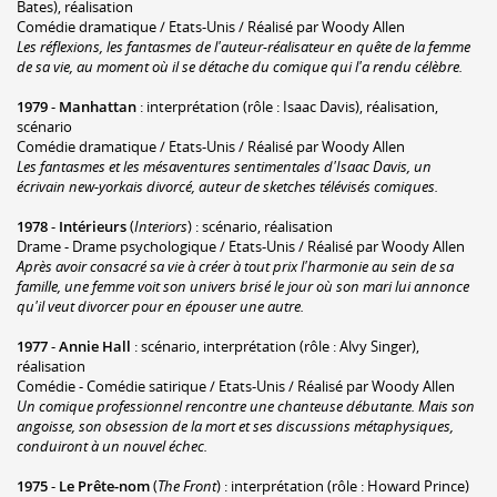
Bates), réalisation
Comédie dramatique / Etats-Unis / Réalisé par Woody Allen
Les réflexions, les fantasmes de l'auteur-réalisateur en quête de la femme
de sa vie, au moment où il se détache du comique qui l'a rendu célèbre.
1979
-
Manhattan
: interprétation (rôle : Isaac Davis), réalisation,
scénario
Comédie dramatique / Etats-Unis / Réalisé par Woody Allen
Les fantasmes et les mésaventures sentimentales d'Isaac Davis, un
écrivain new-yorkais divorcé, auteur de sketches télévisés comiques.
1978
-
Intérieurs
(
Interiors
) : scénario, réalisation
Drame - Drame psychologique / Etats-Unis / Réalisé par Woody Allen
Après avoir consacré sa vie à créer à tout prix l'harmonie au sein de sa
famille, une femme voit son univers brisé le jour où son mari lui annonce
qu'il veut divorcer pour en épouser une autre.
1977
-
Annie Hall
: scénario, interprétation (rôle : Alvy Singer),
réalisation
Comédie - Comédie satirique / Etats-Unis / Réalisé par Woody Allen
Un comique professionnel rencontre une chanteuse débutante. Mais son
angoisse, son obsession de la mort et ses discussions métaphysiques,
conduiront à un nouvel échec.
1975
-
Le Prête-nom
(
The Front
) : interprétation (rôle : Howard Prince)