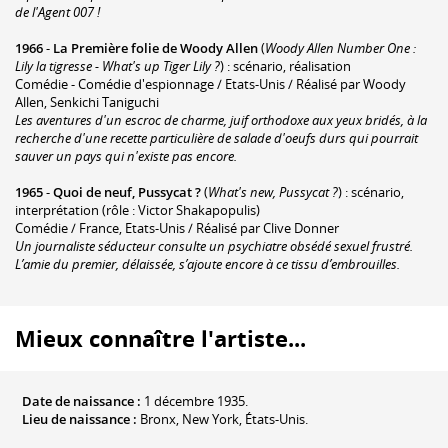
de l'Agent 007 !
1966
-
La Première folie de Woody Allen
(
Woody Allen Number One :
Lily la tigresse - What's up Tiger Lily ?
) : scénario, réalisation
Comédie - Comédie d'espionnage / Etats-Unis / Réalisé par Woody
Allen, Senkichi Taniguchi
Les aventures d'un escroc de charme, juif orthodoxe aux yeux bridés, à la
recherche d'une recette particulière de salade d'oeufs durs qui pourrait
sauver un pays qui n'existe pas encore.
1965
-
Quoi de neuf, Pussycat ?
(
What's new, Pussycat ?
) : scénario,
interprétation (rôle : Victor Shakapopulis)
Comédie / France, Etats-Unis / Réalisé par Clive Donner
Un journaliste séducteur consulte un psychiatre obsédé sexuel frustré.
L’amie du premier, délaissée, s’ajoute encore à ce tissu d’embrouilles.
Mieux connaître l'artiste...
Date de naissance :
1 décembre 1935.
Lieu de naissance :
Bronx, New York, États-Unis.