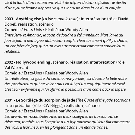
vie à la table d'un restaurant. Point de départ de leur réflexion : le destin
d'une jeune femme dépressive qui s'incruste dans la vie d'un couple.
2003
-
Anything else
(
La Vie et tout le reste
) : interprétation (rôle : David
Dobel), réalisation, scénario
Comédie / Etats-Unis / Réalisé par Woody Allen
Entre Jerry et Amanda, le coup de foudre a été immédiat. Mais la vie au
jour le jour a peu à peu abimé leur couple. Heureusement qu'il y a Dobel,
un confrère de Jerry qui a un avis sur tout et sait comment sauver leurs
relations.
2002
-
Hollywood ending
: scénario, réalisation, interprétation (rôle :
Val Waxman)
Comédie / Etats-Unis / Réalisé par Woody Allen
Un réalisateur, ex-gloire du cinéma new-yorkais, est devenu la bête noire
des producteurs qui ne voient plus en lui qu'un enquiquineur névrosé.
C'est son ex-femme qui lui offrira la possibilité d'un come back inespéré
2001
-
Le Sortilège du scorpion de jade
(
The Curse of the jade scorpion
)
: interprétation (rôle : CW Briggs), réalisation, scénario
Comédie / Etats-Unis / Réalisé par Woody Allen
Les aventures rocambolesques de deux collègues de bureau qui se
détestent, tombés sous l'emprise d'un hypnotiseur qui leur fait commettre
des vols, à leur insu, en les plongeant dans un état de transe.