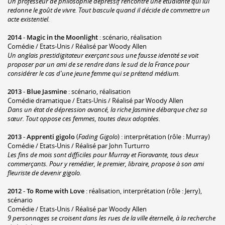
Un professeur de philosophie dépressif rencontre une étudiante qui lui
redonne le goût de vivre. Tout bascule quand il décide de commettre un
acte existentiel.
2014
-
Magic in the Moonlight
: scénario, réalisation
Comédie / Etats-Unis / Réalisé par Woody Allen
Un anglais prestidigitateur exerçant sous une fausse identité se voit
proposer par un ami de se rendre dans le sud de la France pour
considérer le cas d'une jeune femme qui se prétend médium.
2013
-
Blue Jasmine
: scénario, réalisation
Comédie dramatique / Etats-Unis / Réalisé par Woody Allen
Dans un état de dépression avancé, la riche Jasmine débarque chez sa
sœur. Tout oppose ces femmes, toutes deux adoptées.
2013
-
Apprenti gigolo
(
Fading Gigolo
) : interprétation (rôle : Murray)
Comédie / Etats-Unis / Réalisé par John Turturro
Les fins de mois sont difficiles pour Murray et Fioravante, tous deux
commerçants. Pour y remédier, le premier, libraire, propose à son ami
fleuriste de devenir gigolo.
2012
-
To Rome with Love
: réalisation, interprétation (rôle : Jerry),
scénario
Comédie / Etats-Unis / Réalisé par Woody Allen
9 personnages se croisent dans les rues de la ville éternelle, à la recherche