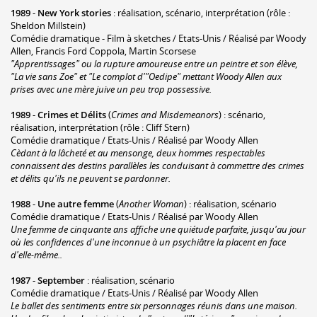
1989
-
New York stories
: réalisation, scénario, interprétation (rôle :
Sheldon Millstein)
Comédie dramatique - Film à sketches / Etats-Unis / Réalisé par Woody
Allen, Francis Ford Coppola, Martin Scorsese
"Apprentissages" ou la rupture amoureuse entre un peintre et son élève,
"La vie sans Zoe" et "Le complot d'"Oedipe" mettant Woody Allen aux
prises avec une mère juive un peu trop possessive.
1989
-
Crimes et Délits
(
Crimes and Misdemeanors
) : scénario,
réalisation, interprétation (rôle : Cliff Stern)
Comédie dramatique / Etats-Unis / Réalisé par Woody Allen
Cèdant à la lâcheté et au mensonge, deux hommes respectables
connaissent des destins parallèles les conduisant à commettre des crimes
et délits qu'ils ne peuvent se pardonner.
1988
-
Une autre femme
(
Another Woman
) : réalisation, scénario
Comédie dramatique / Etats-Unis / Réalisé par Woody Allen
Une femme de cinquante ans affiche une quiétude parfaite, jusqu'au jour
où les confidences d'une inconnue à un psychiâtre la placent en face
d'elle-même..
1987
-
September
: réalisation, scénario
Comédie dramatique / Etats-Unis / Réalisé par Woody Allen
Le ballet des sentiments entre six personnages réunis dans une maison.