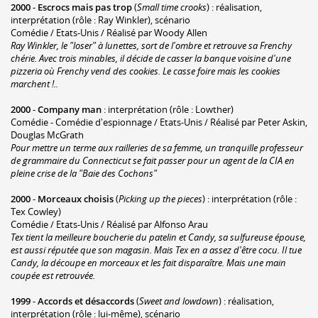
2000
-
Escrocs mais pas trop
(
Small time crooks
) : réalisation,
interprétation (rôle : Ray Winkler), scénario
Comédie / Etats-Unis / Réalisé par Woody Allen
Ray Winkler, le "loser" à lunettes, sort de l'ombre et retrouve sa Frenchy
chérie. Avec trois minables, il décide de casser la banque voisine d'une
pizzeria où Frenchy vend des cookies. Le casse foire mais les cookies
marchent !..
2000
-
Company man
: interprétation (rôle : Lowther)
Comédie - Comédie d'espionnage / Etats-Unis / Réalisé par Peter Askin,
Douglas McGrath
Pour mettre un terme aux railleries de sa femme, un tranquille professeur
de grammaire du Connecticut se fait passer pour un agent de la CIA en
pleine crise de la "Baie des Cochons"
2000
-
Morceaux choisis
(
Picking up the pieces
) : interprétation (rôle :
Tex Cowley)
Comédie / Etats-Unis / Réalisé par Alfonso Arau
Tex tient la meilleure boucherie du patelin et Candy, sa sulfureuse épouse,
est aussi réputée que son magasin. Mais Tex en a assez d'être cocu. Il tue
Candy, la découpe en morceaux et les fait disparaître. Mais une main
coupée est retrouvée.
1999
-
Accords et désaccords
(
Sweet and lowdown
) : réalisation,
interprétation (rôle : lui-même), scénario