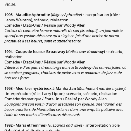
Venise.
1995
-
Maudite Aphrodite
(
Mighty Aphrodite
) : interprétation (rôle :
Lenny Weintrib), scénario, réalisation
Comédie / Etats-Unis / Réalisé par Woody Allen
Curieux de connaître la mère naturelle de son fils adoptif, un journaliste
sportif new-yorkais découvre qu'il s'agit en fait d'une actrice de porno,
prostituée à ses heures, sotte et attendrissante.
1994
-
Coups de feu sur Broadway
(
Bullets over Broadway
) : scénario,
réalisation
Comédie / Etats-Unis / Réalisé par Woody Allen
L'itinéraire d'un jeune dramaturge dans le Broadway des années folles, où
se cotoient gangsters, choristes de petite vertu et amateurs de jazz et de
boissons fortes.
1993
-
Meurtre mystérieux à Manhattan
(
Manhattant murder mystery
)
: interprétation (rôle : Larry Lipton), scénario, scénario, réalisation
Comédie dramatique / Etats-Unis / Réalisé par Woody Allen
Soupçonnant son voisin d'avoir assassiné son épouse, une "dame" des
beaux quartiers de Manhattan se lance dans une enquête policière avec
l'aide de son mari et d'intellectuels désoeuvrés.
1992
-
Maris et femmes
(
Husbands and wives
) : interprétation (rôle :
Gabe Roth), réalisation, scénario