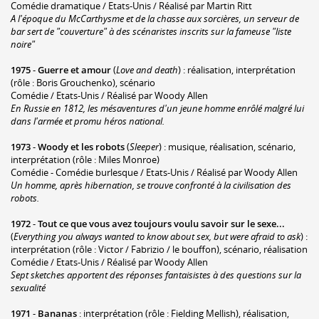
Comédie dramatique / Etats-Unis / Réalisé par Martin Ritt
A l'époque du McCarthysme et de la chasse aux sorcières, un serveur de
bar sert de "couverture" à des scénaristes inscrits sur la fameuse "liste
noire"
1975
-
Guerre et amour
(
Love and death
) : réalisation, interprétation
(rôle : Boris Grouchenko), scénario
Comédie / Etats-Unis / Réalisé par Woody Allen
En Russie en 1812, les mésaventures d'un jeune homme enrôlé malgré lui
dans l'armée et promu héros national.
1973
-
Woody et les robots
(
Sleeper
) : musique, réalisation, scénario,
interprétation (rôle : Miles Monroe)
Comédie - Comédie burlesque / Etats-Unis / Réalisé par Woody Allen
Un homme, après hibernation, se trouve confronté à la civilisation des
robots.
1972
-
Tout ce que vous avez toujours voulu savoir sur le sexe...
(
Everything you always wanted to know about sex, but were afraid to ask
) :
interprétation (rôle : Victor / Fabrizio / le bouffon), scénario, réalisation
Comédie / Etats-Unis / Réalisé par Woody Allen
Sept sketches apportent des réponses fantaisistes à des questions sur la
sexualité
1971
-
Bananas
: interprétation (rôle : Fielding Mellish), réalisation,