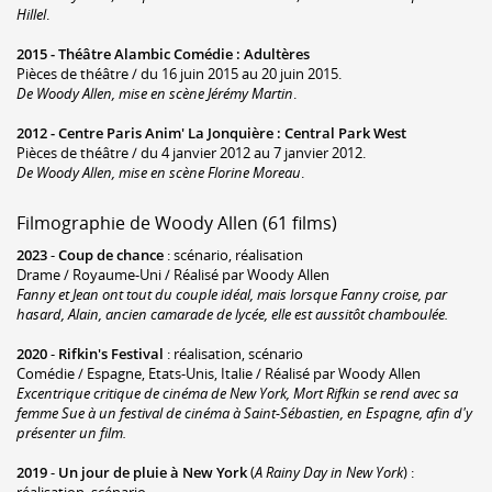
Hillel
.
2015 -
Théâtre Alambic Comédie
:
Adultères
Pièces de théâtre / du 16 juin 2015 au 20 juin 2015.
De Woody Allen, mise en scène Jérémy Martin
.
2012 -
Centre Paris Anim' La Jonquière
:
Central Park West
Pièces de théâtre / du 4 janvier 2012 au 7 janvier 2012.
De Woody Allen, mise en scène Florine Moreau
.
Filmographie de Woody Allen (61 films)
2023
-
Coup de chance
: scénario, réalisation
Drame / Royaume-Uni / Réalisé par Woody Allen
Fanny et Jean ont tout du couple idéal, mais lorsque Fanny croise, par
hasard, Alain, ancien camarade de lycée, elle est aussitôt chamboulée.
2020
-
Rifkin's Festival
: réalisation, scénario
Comédie / Espagne, Etats-Unis, Italie / Réalisé par Woody Allen
Excentrique critique de cinéma de New York, Mort Rifkin se rend avec sa
femme Sue à un festival de cinéma à Saint-Sébastien, en Espagne, afin d'y
présenter un film.
2019
-
Un jour de pluie à New York
(
A Rainy Day in New York
) :
réalisation, scénario