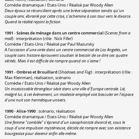
Comédie dramatique / Etats-Unis / Réalisé par Woody Allen
Deux époux se réconcilient après une brève séparation tandis qu'un
couple ami, ébranlé par cette crise, s'achemine à son tour vers le divorce.
Quand la réalité rejoint la fiction.
1991
-
Scènes de ménage dans un centre commercial
(
Scenes from a
mall
) : interprétation (rôle : Nick Fifer)
Comédie / Etats-Unis / Réalisé par Paul Mazursky
A l'occasion d'une virée dans un centre commercial de Los Angeles, un
couple sans histoire éprouvent soudain le besoin de se dire ses quatre
vérités. Mais il est difficile de rompre quand on s'aime !
1991
-
Ombres et Brouillard
(
Shadows and Fog
) : interprétation (rôle :
Max Kleinman), réalisation, scénario
Comédie / Etats-Unis / Réalisé par Woody Allen
Un insaisissable étrangleur sévit dans une ville d'Europe centrale. Lié,
malgré lui, à cet événement, un modeste employé voit basculer en l'espace
d'une nuit son hermétique univers.
1990
-
Alice-1990
: scénario, réalisation
Comédie dramatique / Etats-Unis / Réalisé par Woody Allen
Une femme "comblée" s'éprend d'un saxophoniste divorcé et, sous le
coup d'une impulsion mystérieuse, décide de rompre avec son existence
bourgeoise pour devenir enfin elle-même.