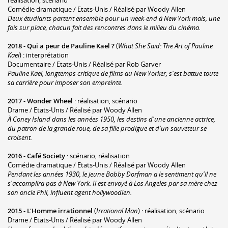
Comédie dramatique / Etats-Unis / Réalisé par Woody Allen
Deux étudiants partent ensemble pour un week-end à New York mais, une
fois sur place, chacun fait des rencontres dans le milieu du cinéma.
2018
-
Qui a peur de Pauline Kael ?
(
What She Said: The Art of Pauline
Kael
) : interprétation
Documentaire / Etats-Unis / Réalisé par Rob Garver
Pauline Kael, longtemps critique de films au New Yorker, s'est battue toute
sa carrière pour imposer son empreinte.
2017
-
Wonder Wheel
: réalisation, scénario
Drame / Etats-Unis / Réalisé par Woody Allen
À Coney Island dans les années 1950, les destins d'une ancienne actrice,
du patron de la grande roue, de sa fille prodigue et d'un sauveteur se
croisent.
2016
-
Café Society
: scénario, réalisation
Comédie dramatique / Etats-Unis / Réalisé par Woody Allen
Pendant les années 1930, le jeune Bobby Dorfman a le sentiment qu'il ne
s'accomplira pas à New York. Il est envoyé à Los Angeles par sa mère chez
son oncle Phil, influent agent hollywoodien.
2015
-
L'Homme irrationnel
(
Irrational Man
) : réalisation, scénario
Drame / Etats-Unis / Réalisé par Woody Allen