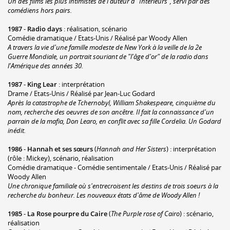
Un des films les plus intimistes de l'auteur d'"Intérieurs", servi par des
comédiens hors pairs.
1987
-
Radio days
: réalisation, scénario
Comédie dramatique / Etats-Unis / Réalisé par Woody Allen
A travers la vie d'une famille modeste de New York à la veille de la 2e
Guerre Mondiale, un portrait souriant de "l'âge d'or" de la radio dans
l'Amérique des années 30.
1987
-
King Lear
: interprétation
Drame / Etats-Unis / Réalisé par Jean-Luc Godard
Après la catastrophe de Tchernobyl, William Shakespeare, cinquième du
nom, recherche des oeuvres de son ancêtre. Il fait la connaissance d'un
parrain de la mafia, Don Learo, en conflit avec sa fille Cordelia. Un Godard
inédit.
1986
-
Hannah et ses sœurs
(
Hannah and Her Sisters
) : interprétation
(rôle : Mickey), scénario, réalisation
Comédie dramatique - Comédie sentimentale / Etats-Unis / Réalisé par
Woody Allen
Une chronique familiale où s'entrecroisent les destins de trois soeurs à la
recherche du bonheur. Les nouveaux états d'âme de Woody Allen !
1985
-
La Rose pourpre du Caire
(
The Purple rose of Cairo
) : scénario,
réalisation