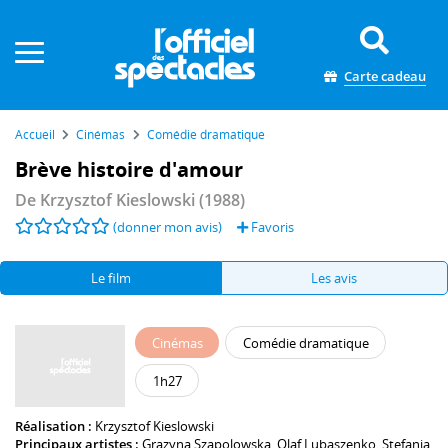
Panneau de gestion des cookies
Carte cadeau
Accueil
Cinémas
Comédie dramatique
Brève histoire d'amour
De
Krzysztof Kieslowski
(1988)
(donner mon avis)
Favoris
Le film
Les avis
Cinémas
Comédie dramatique
1h27
Réalisation :
Krzysztof Kieslowski
Principaux artistes :
Grazyna Szapolowska
,
Olaf Lubaszenko
,
Stefania