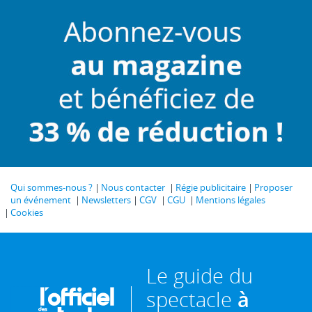
Qui sommes-nous ?
Nous contacter
Régie publicitaire
Proposer
un événement
Newsletters
CGV
CGU
Mentions légales
Cookies
Le guide du
spectacle
à