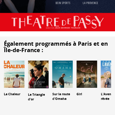
Également programmés à Paris et en
Île-de-France :
La Chaleur
Sur la route
Girl
L'Aventu
Le Triangle
d'Omaha
rêvée
d'or