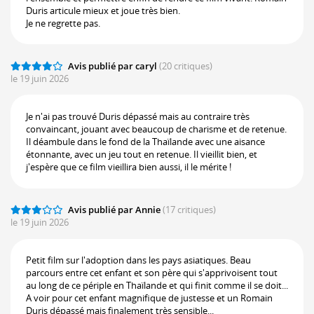
Duris articule mieux et joue très bien.
Je ne regrette pas.
Avis publié par caryl
(20 critiques)
le 19 juin 2026
Je n'ai pas trouvé Duris dépassé mais au contraire très
convaincant, jouant avec beaucoup de charisme et de retenue.
Il déambule dans le fond de la Thaïlande avec une aisance
étonnante, avec un jeu tout en retenue. Il vieillit bien, et
j'espère que ce film vieillira bien aussi, il le mérite !
Avis publié par Annie
(17 critiques)
le 19 juin 2026
Petit film sur l'adoption dans les pays asiatiques. Beau
parcours entre cet enfant et son père qui s'apprivoisent tout
au long de ce périple en Thaïlande et qui finit comme il se doit...
A voir pour cet enfant magnifique de justesse et un Romain
Duris dépassé mais finalement très sensible...