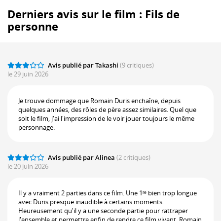
Derniers avis sur le film : Fils de
personne
Avis publié par Takashi
(9 critiques)
le 29 juin 2026
Je trouve dommage que Romain Duris enchaîne, depuis
quelques années, des rôles de père assez similaires. Quel que
soit le film, j'ai l'impression de le voir jouer toujours le même
personnage.
Avis publié par Alinea
(2 critiques)
le 20 juin 2026
Il y a vraiment 2 parties dans ce film. Une 1ʳᵉ bien trop longue
avec Duris presque inaudible à certains moments.
Heureusement qu'il y a une seconde partie pour rattraper
l'ensemble et permettre enfin de rendre ce film vivant. Romain