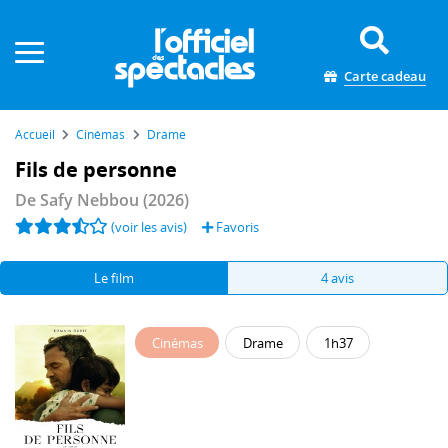
Panneau de gestion des cookies
Carte cadeau
Accueil
Cinémas
Drame
Fils de personne
De
Safy Nebbou
(2026)
(voir les avis)
Favoris
Le film
4 avis
Cinémas
Drame
1h37