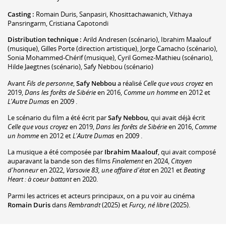
Casting :
Romain Duris
,
Sanpasiri
,
Khosittachawanich
,
Vithaya
Pansringarm
,
Cristiana Capotondi
Distribution technique :
Arild Andresen
(scénario)
,
Ibrahim Maalouf
(musique)
,
Gilles Porte
(direction artistique)
,
Jorge Camacho
(scénario)
,
Sonia Mohammed-Chérif
(musique)
,
Cyril Gomez-Mathieu
(scénario)
,
Hilde Jaegtnes
(scénario)
,
Safy Nebbou
(scénario)
Avant
Fils de personne
,
Safy Nebbou
a réalisé
Celle que vous croyez
en
2019,
Dans les forêts de Sibérie
en 2016,
Comme un homme
en 2012 et
L'Autre Dumas
en 2009 .
Le scénario du film a été écrit par
Safy Nebbou
, qui avait déjà écrit
Celle que vous croyez
en 2019,
Dans les forêts de Sibérie
en 2016,
Comme
un homme
en 2012 et
L'Autre Dumas
en 2009 .
La musique a été composée par
Ibrahim Maalouf
, qui avait composé
auparavant la bande son des films
Finalement
en 2024,
Citoyen
d'honneur
en 2022,
Varsovie 83, une affaire d'état
en 2021 et
Beating
Heart : à coeur battant
en 2020.
Parmi les actrices et acteurs principaux, on a pu voir au cinéma
Romain Duris
dans
Rembrandt
(2025) et
Furcy, né libre
(2025).