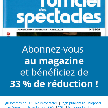
Qui sommes-nous ?
Nous contacter
Régie publicitaire
Proposer
un événement
Newsletters
CGV
CGU
Mentions légales