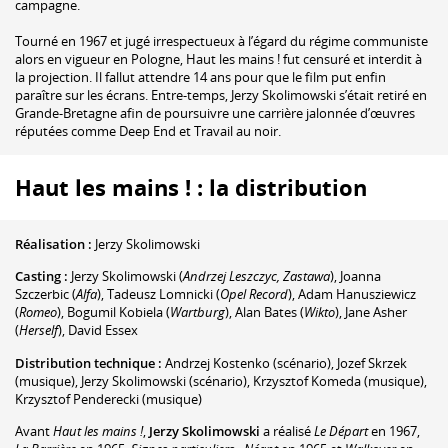
campagne.
Tourné en 1967 et jugé irrespectueux à l’égard du régime communiste
alors en vigueur en Pologne, Haut les mains ! fut censuré et interdit à
la projection. Il fallut attendre 14 ans pour que le film put enfin
paraître sur les écrans. Entre-temps, Jerzy Skolimowski s’était retiré en
Grande-Bretagne afin de poursuivre une carrière jalonnée d’œuvres
réputées comme Deep End et Travail au noir.
Haut les mains ! : la distribution
Réalisation :
Jerzy Skolimowski
Casting :
Jerzy Skolimowski
(
Andrzej Leszczyc, Zastawa
)
,
Joanna
Szczerbic
(
Alfa
)
,
Tadeusz Lomnicki
(
Opel Record
)
,
Adam Hanusziewicz
(
Romeo
)
,
Bogumil Kobiela
(
Wartburg
)
,
Alan Bates
(
Wikto
)
,
Jane Asher
(
Herself
)
,
David Essex
Distribution technique :
Andrzej Kostenko
(scénario)
,
Jozef Skrzek
(musique)
,
Jerzy Skolimowski
(scénario)
,
Krzysztof Komeda
(musique)
,
Krzysztof Penderecki
(musique)
Avant
Haut les mains !
,
Jerzy Skolimowski
a réalisé
Le Départ
en 1967,