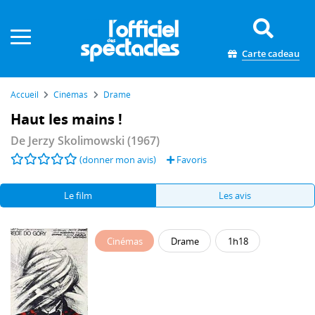
Panneau de gestion des cookies
Carte cadeau
Accueil
Cinémas
Drame
Haut les mains !
De
Jerzy Skolimowski
(1967)
(donner mon avis)
Favoris
Le film
Les avis
Cinémas
Drame
1h18