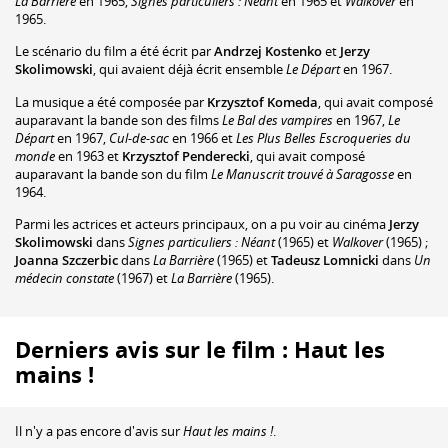
La Barrière
en 1965,
Signes particuliers : Néant
en 1965 et
Walkover
en
1965.
Le scénario du film a été écrit par
Andrzej Kostenko
et
Jerzy
Skolimowski
, qui avaient déjà écrit ensemble
Le Départ
en 1967.
La musique a été composée par
Krzysztof Komeda
, qui avait composé
auparavant la bande son des films
Le Bal des vampires
en 1967,
Le
Départ
en 1967,
Cul-de-sac
en 1966 et
Les Plus Belles Escroqueries du
monde
en 1963 et
Krzysztof Penderecki
, qui avait composé
auparavant la bande son du film
Le Manuscrit trouvé à Saragosse
en
1964.
Parmi les actrices et acteurs principaux, on a pu voir au cinéma
Jerzy
Skolimowski
dans
Signes particuliers : Néant
(1965) et
Walkover
(1965) ;
Joanna Szczerbic
dans
La Barrière
(1965) et
Tadeusz Lomnicki
dans
Un
médecin constate
(1967) et
La Barrière
(1965).
Derniers avis sur le film : Haut les
mains !
Il n'y a pas encore d'avis sur
Haut les mains !
.