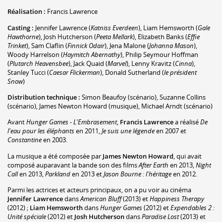
Réalisation :
Francis Lawrence
Casting :
Jennifer Lawrence
(
Katniss Everdeen
)
,
Liam Hemsworth
(
Gale
Hawthorne
)
,
Josh Hutcherson
(
Peeta Mellark
)
,
Elizabeth Banks
(
Effie
Trinket
)
,
Sam Claflin
(
Finnick Odair
)
,
Jena Malone
(
Johanna Mason
)
,
Woody Harrelson
(
Haymitch Abernathy
)
,
Philip Seymour Hoffman
(
Plutarch Heavensbee
)
,
Jack Quaid
(
Marvel
)
,
Lenny Kravitz
(
Cinna
)
,
Stanley Tucci
(
Caesar Flickerman
)
,
Donald Sutherland
(
le président
Snow
)
Distribution technique :
Simon Beaufoy
(scénario)
,
Suzanne Collins
(scénario)
,
James Newton Howard
(musique)
,
Michael Arndt
(scénario)
Avant
Hunger Games - L'Embrasement
,
Francis Lawrence
a réalisé
De
l'eau pour les éléphants
en 2011,
Je suis une légende
en 2007 et
Constantine
en 2003.
La musique a été composée par
James Newton Howard
, qui avait
composé auparavant la bande son des films
After Earth
en 2013,
Night
Call
en 2013,
Parkland
en 2013 et
Jason Bourne : l'héritage
en 2012.
Parmi les actrices et acteurs principaux, on a pu voir au cinéma
Jennifer Lawrence
dans
American Bluff
(2013) et
Happiness Therapy
(2012) ;
Liam Hemsworth
dans
Hunger Games
(2012) et
Expendables 2 :
Unité spéciale
(2012) et
Josh Hutcherson
dans
Paradise Lost
(2013) et