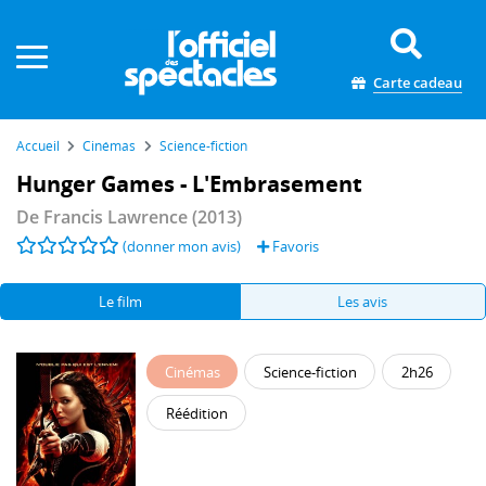
Panneau de gestion des cookies
Carte cadeau
Accueil
Cinémas
Science-fiction
Hunger Games - L'Embrasement
De
Francis Lawrence
(2013)
(donner mon avis)
Favoris
Le film
Les avis
Cinémas
Science-fiction
2h26
Réédition