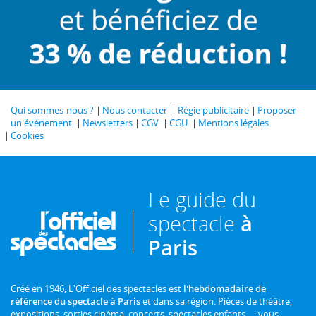
Qui sommes-nous ?
Nous contacter
Régie publicitaire
Proposer
un événement
Newsletters
CGV
CGU
Mentions légales
Cookies
Le guide du
spectacle
à
Paris
Créé en 1946, L'Officiel des spectacles est
l'hebdomadaire de
référence du spectacle à Paris
et dans sa région. Pièces de théâtre,
expositions, sorties cinéma, concerts, spectacles enfants... : vous