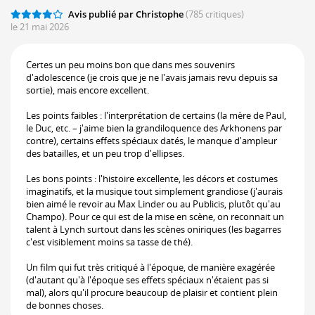
Avis publié par Christophe
(785 critiques)
le 21 mai 2026
Certes un peu moins bon que dans mes souvenirs
d'adolescence (je crois que je ne l'avais jamais revu depuis sa
sortie), mais encore excellent.
Les points faibles : l'interprétation de certains (la mère de Paul,
le Duc, etc. – j'aime bien la grandiloquence des Arkhonens par
contre), certains effets spéciaux datés, le manque d'ampleur
des batailles, et un peu trop d'ellipses.
Les bons points : l'histoire excellente, les décors et costumes
imaginatifs, et la musique tout simplement grandiose (j'aurais
bien aimé le revoir au Max Linder ou au Publicis, plutôt qu'au
Champo). Pour ce qui est de la mise en scène, on reconnait un
talent à Lynch surtout dans les scènes oniriques (les bagarres
c'est visiblement moins sa tasse de thé).
Un film qui fut très critiqué à l'époque, de manière exagérée
(d'autant qu'à l'époque ses effets spéciaux n'étaient pas si
mal), alors qu'il procure beaucoup de plaisir et contient plein
de bonnes choses.