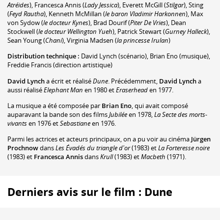
Atréides
)
,
Francesca Annis
(
Lady Jessica
)
,
Everett McGill
(
Stilgar
)
,
Sting
(
Feyd Rautha
)
,
Kenneth McMillan
(
le baron Vladimir Harkonnen
)
,
Max
von Sydow
(
le docteur Kynes
)
,
Brad Dourif
(
Piter De Vries
)
,
Dean
Stockwell
(
le docteur Wellington Yueh
)
,
Patrick Stewart
(
Gurney Halleck
)
,
Sean Young
(
Chani
)
,
Virginia Madsen
(
la princesse Irulan
)
Distribution technique :
David Lynch
(scénario)
,
Brian Eno
(musique)
,
Freddie Francis
(direction artistique)
David Lynch
a écrit et réalisé
Dune
. Précédemment,
David Lynch
a
aussi réalisé
Elephant Man
en 1980 et
Eraserhead
en 1977.
La musique a été composée par
Brian Eno
, qui avait composé
auparavant la bande son des films
Jubilée
en 1978,
La Secte des morts-
vivants
en 1976 et
Sebastiane
en 1976.
Parmi les actrices et acteurs principaux, on a pu voir au cinéma
Jürgen
Prochnow
dans
Les Évadés du triangle d'or
(1983) et
La Forteresse noire
(1983) et
Francesca Annis
dans
Krull
(1983) et
Macbeth
(1971).
Derniers avis sur le film : Dune