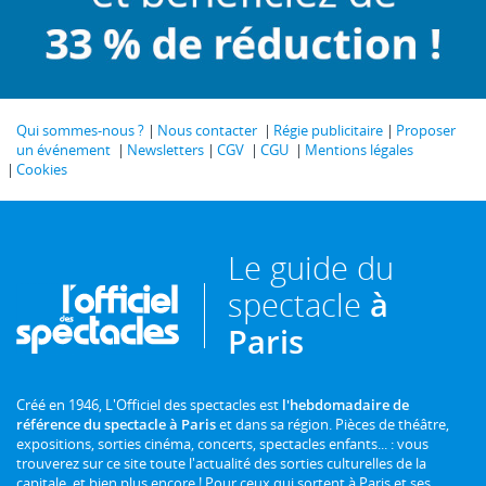
Qui sommes-nous ?
Nous contacter
Régie publicitaire
Proposer
un événement
Newsletters
CGV
CGU
Mentions légales
Cookies
Le guide du
spectacle
à
Paris
Créé en 1946, L'Officiel des spectacles est
l'hebdomadaire de
référence du spectacle à Paris
et dans sa région. Pièces de théâtre,
expositions, sorties cinéma, concerts, spectacles enfants... : vous
trouverez sur ce site toute l'actualité des sorties culturelles de la
capitale, et bien plus encore ! Pour ceux qui sortent à Paris et ses