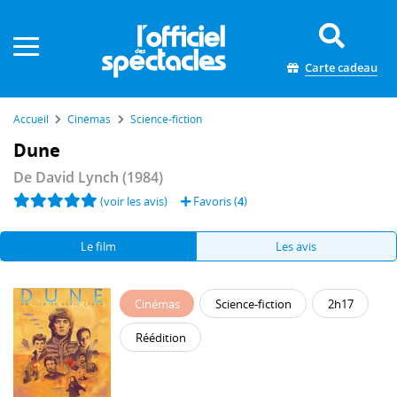
Panneau de gestion des cookies
Carte cadeau
Accueil
Cinémas
Science-fiction
Dune
De
David Lynch
(1984)
(voir les avis)
Favoris (
4
)
Le film
Les avis
Cinémas
Science-fiction
2h17
Réédition