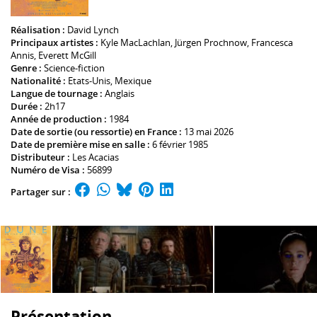
Réalisation :
David Lynch
Principaux artistes :
Kyle MacLachlan
,
Jürgen Prochnow
,
Francesca
Annis
,
Everett McGill
Genre :
Science-fiction
Nationalité :
Etats-Unis, Mexique
Langue de tournage :
Anglais
Durée :
2h17
Année de production :
1984
Date de sortie (ou ressortie) en France :
13 mai 2026
Date de première mise en salle :
6 février 1985
Distributeur :
Les Acacias
Numéro de Visa :
56899
Partager sur :
Présentation