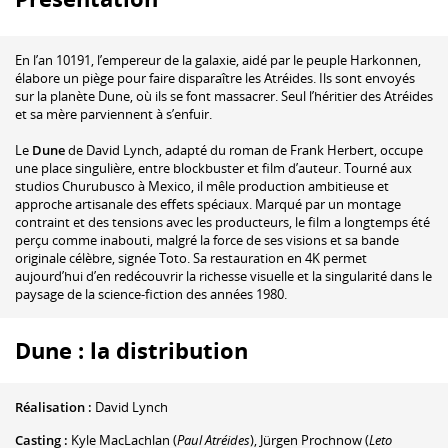
En l’an 10191, l’empereur de la galaxie, aidé par le peuple Harkonnen,
élabore un piège pour faire disparaître les Atréides. Ils sont envoyés
sur la planète Dune, où ils se font massacrer. Seul l’héritier des Atréides
et sa mère parviennent à s’enfuir.
Le
Dune
de David Lynch, adapté du roman de Frank Herbert, occupe
une place singulière, entre blockbuster et film d’auteur. Tourné aux
studios Churubusco à Mexico, il mêle production ambitieuse et
approche artisanale des effets spéciaux. Marqué par un montage
contraint et des tensions avec les producteurs, le film a longtemps été
perçu comme inabouti, malgré la force de ses visions et sa bande
originale célèbre, signée Toto. Sa restauration en 4K permet
aujourd’hui d’en redécouvrir la richesse visuelle et la singularité dans le
paysage de la science-fiction des années 1980.
Dune : la distribution
Réalisation :
David Lynch
Casting :
Kyle MacLachlan
(
Paul Atréides
)
,
Jürgen Prochnow
(
Leto