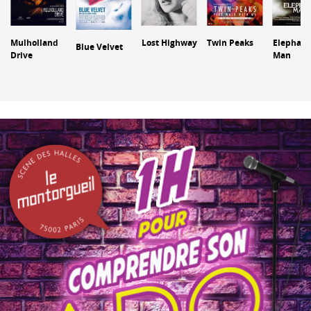
Mulholland
Lost Highway
Twin Peaks
Elephant
Blue Velvet
Drive
Man