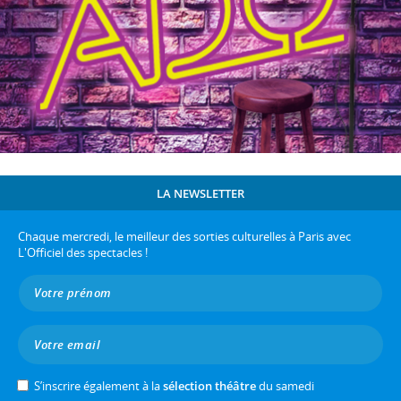
LA NEWSLETTER
Chaque mercredi, le meilleur des sorties culturelles à Paris avec
L'Officiel des spectacles !
S’inscrire également à la
sélection théâtre
du samedi