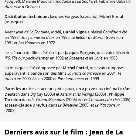
Fouquet
)
,
Mélanie Maudran
(
madame de La Sablière
)
,
Fabienne Babe
(
la
duchesse d'Orléans
)
Distribution technique :
Jacques Forgeas
(scénario)
,
Michel Portal
(musique)
Avant
Jean de La Fontaine, le défi
,
Daniel Vigne
a réalisé
Comédie d'été
en 1988,
Une femme ou deux
en 1985,
Le Retour de Martin Guerre
en
1981 et
Les Hommes
en 1972.
Le scénario du film a été écrit par
Jacques Forgeas
, qui avait déjà écrit
IP5, l'île aux pachydermes
en 1992 et
Roselyne et les lions
en 1988.
La musique a été composée par
Michel Portal
, qui avait composé
auparavant la bande son des films
La Petite chartreuse
en 2004,
Te
quiero
en 2000,
Aïe
en 2000 et
Passionnément
en 1999.
Parmi les actrices et acteurs principaux, on a pu voir au cinéma
Lorànt
Deutsch
dans
Big City
(2006) et
Astérix et les Vikings
(2006) ;
Philippe
Torreton
dans
Le Grand Meaulnes
(2006) et
Les Chevaliers du ciel
(2005)
et
Jean-Claude Dreyfus
dans
Le Bénévole
(2005) et
Le P'tit curieux
(2003).
Derniers avis sur le film : Jean de La