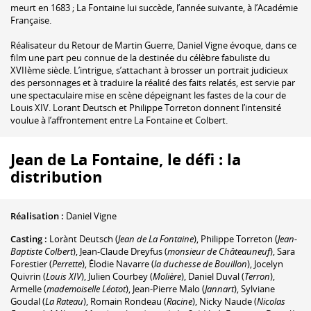
meurt en 1683 ; La Fontaine lui succède, l’année suivante, à l’Académie
Française.
Réalisateur du Retour de Martin Guerre, Daniel Vigne évoque, dans ce
film une part peu connue de la destinée du célèbre fabuliste du
XVIIème siècle. L’intrigue, s’attachant à brosser un portrait judicieux
des personnages et à traduire la réalité des faits relatés, est servie par
une spectaculaire mise en scène dépeignant les fastes de la cour de
Louis XIV. Lorant Deutsch et Philippe Torreton donnent l’intensité
voulue à l’affrontement entre La Fontaine et Colbert.
Jean de La Fontaine, le défi : la
distribution
Réalisation :
Daniel Vigne
Casting :
Lorànt Deutsch
(
Jean de La Fontaine
)
,
Philippe Torreton
(
Jean-
Baptiste Colbert
)
,
Jean-Claude Dreyfus
(
monsieur de Châteauneuf
)
,
Sara
Forestier
(
Perrette
)
,
Élodie Navarre
(
la duchesse de Bouillon
)
,
Jocelyn
Quivrin
(
Louis XIV
)
,
Julien Courbey
(
Molière
)
,
Daniel Duval
(
Terron
)
,
Armelle
(
mademoiselle Léotot
)
,
Jean-Pierre Malo
(
Jannart
)
,
Sylviane
Goudal
(
La Rateau
)
,
Romain Rondeau
(
Racine
)
,
Nicky Naude
(
Nicolas