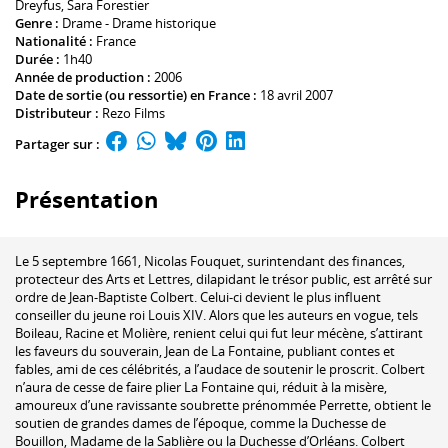
Dreyfus
,
Sara Forestier
Genre :
Drame - Drame historique
Nationalité :
France
Durée :
1h40
Année de production :
2006
Date de sortie (ou ressortie) en France :
18 avril 2007
Distributeur :
Rezo Films
Partager sur :
Présentation
Le 5 septembre 1661, Nicolas Fouquet, surintendant des finances,
protecteur des Arts et Lettres, dilapidant le trésor public, est arrêté sur
ordre de Jean-Baptiste Colbert. Celui-ci devient le plus influent
conseiller du jeune roi Louis XIV. Alors que les auteurs en vogue, tels
Boileau, Racine et Molière, renient celui qui fut leur mécène, s’attirant
les faveurs du souverain, Jean de La Fontaine, publiant contes et
fables, ami de ces célébrités, a l’audace de soutenir le proscrit. Colbert
n’aura de cesse de faire plier La Fontaine qui, réduit à la misère,
amoureux d’une ravissante soubrette prénommée Perrette, obtient le
soutien de grandes dames de l’époque, comme la Duchesse de
Bouillon, Madame de la Sablière ou la Duchesse d’Orléans. Colbert