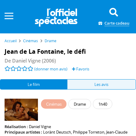
Panneau de gestion des cookies
Carte cadeau
Accueil
Cinémas
Drame
Jean de La Fontaine, le défi
De
Daniel Vigne
(2006)
(donner mon avis)
Favoris
Le film
Les avis
Cinémas
Drame
1h40
Réalisation :
Daniel Vigne
Principaux artistes :
Lorànt Deutsch
,
Philippe Torreton
,
Jean-Claude