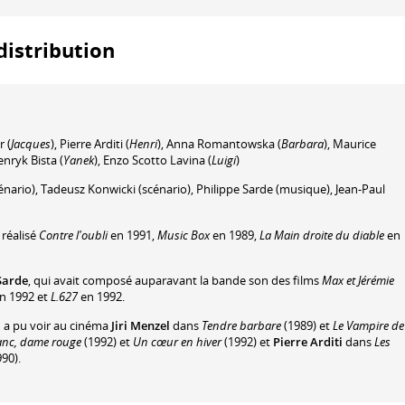
distribution
r
(
Jacques
)
,
Pierre Arditi
(
Henri
)
,
Anna Romantowska
(
Barbara
)
,
Maurice
nryk Bista
(
Yanek
)
,
Enzo Scotto Lavina
(
Luigi
)
énario)
,
Tadeusz Konwicki
(scénario)
,
Philippe Sarde
(musique)
,
Jean-Paul
 réalisé
Contre l'oubli
en 1991,
Music Box
en 1989,
La Main droite du diable
en
Sarde
, qui avait composé auparavant la bande son des films
Max et Jérémie
n 1992 et
L.627
en 1992.
n a pu voir au cinéma
Jiri Menzel
dans
Tendre barbare
(1989) et
Le Vampire de
anc, dame rouge
(1992) et
Un cœur en hiver
(1992) et
Pierre Arditi
dans
Les
90).