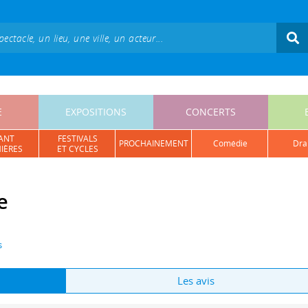
E
EXPOSITIONS
CONCERTS
ANT
FESTIVALS
PROCHAINEMENT
comédie
dr
IÈRES
ET CYCLES
e
s
Les avis