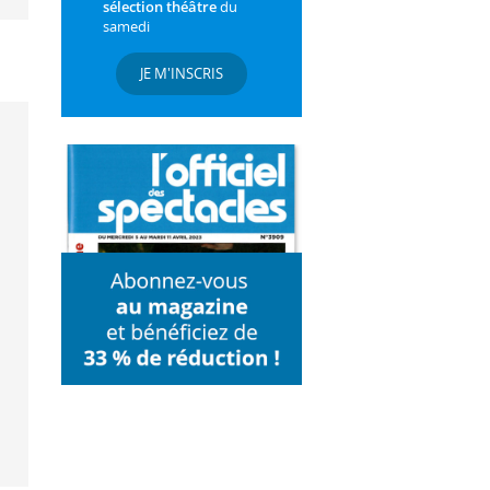
sélection théâtre
du
samedi
JE M'INSCRIS