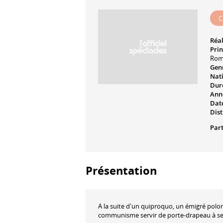
C
Réal
Prin
Rom
Genr
Nati
Dur
Ann
Date
Dist
Part
Présentation
A la suite d'un quiproquo, un émigré polona
communisme servir de porte-drapeau à se