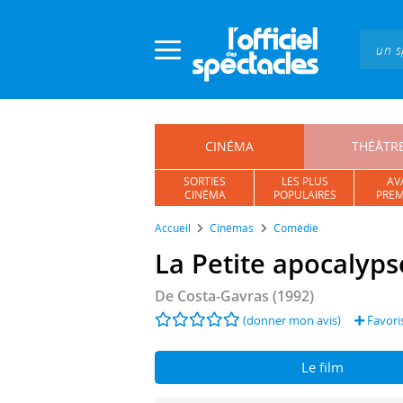
Panneau de gestion des cookies
CINÉMA
THÉÂTR
SORTIES
LES PLUS
AV
CINÉMA
POPULAIRES
PREM
Accueil
Cinémas
Comédie
La Petite apocalyps
De
Costa-Gavras
(1992)
(donner mon avis)
Favori
Le film