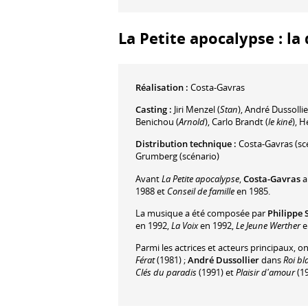
La Petite apocalypse : la 
Réalisation :
Costa-Gavras
Casting :
Jiri Menzel
(
Stan
)
,
André Dussollie
Benichou
(
Arnold
)
,
Carlo Brandt
(
le kiné
)
,
He
Distribution technique :
Costa-Gavras
(sc
Grumberg
(scénario)
Avant
La Petite apocalypse
,
Costa-Gavras
a
1988 et
Conseil de famille
en 1985.
La musique a été composée par
Philippe 
en 1992,
La Voix
en 1992,
Le Jeune Werther
e
Parmi les actrices et acteurs principaux, o
Férat
(1981) ;
André Dussollier
dans
Roi bl
Clés du paradis
(1991) et
Plaisir d'amour
(19