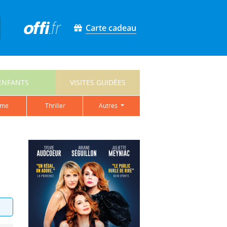
Carte cadeau
ENFANTS
VISITES GUIDÉES
ame
thriller
autres