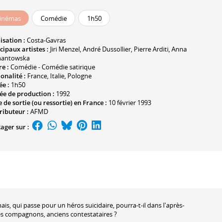
inémas
Comédie
1h50
isation :
Costa-Gavras
cipaux artistes :
Jiri Menzel
,
André Dussollier
,
Pierre Arditi
,
Anna
antowska
e :
Comédie - Comédie satirique
onalité :
France, Italie, Pologne
ée :
1h50
ée de production :
1992
 de sortie (ou ressortie) en France :
10 février 1993
ributeur :
AFMD
ager sur :
is, qui passe pour un héros suicidaire, pourra-t-il dans l'après-
s compagnons, anciens contestataires ?