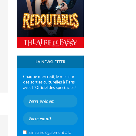
LA NEWSLETTER
Chaque mercredi, le meilleur
des sorties culturelles à Paris
avec L'Officiel des spectacles !
S’inscrire également à la