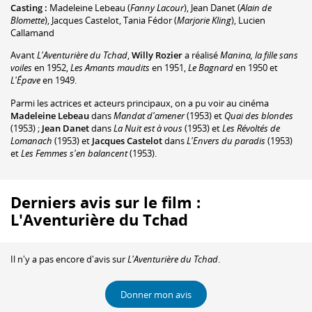
Casting :
Madeleine Lebeau
(
Fanny Lacour
)
,
Jean Danet
(
Alain de
Blomette
)
,
Jacques Castelot
,
Tania Fédor
(
Marjorie Kling
)
,
Lucien
Callamand
Avant
L'Aventurière du Tchad
,
Willy Rozier
a réalisé
Manina, la fille sans
voiles
en 1952,
Les Amants maudits
en 1951,
Le Bagnard
en 1950 et
L'Épave
en 1949.
Parmi les actrices et acteurs principaux, on a pu voir au cinéma
Madeleine Lebeau
dans
Mandat d'amener
(1953) et
Quai des blondes
(1953) ;
Jean Danet
dans
La Nuit est à vous
(1953) et
Les Révoltés de
Lomanach
(1953) et
Jacques Castelot
dans
L'Envers du paradis
(1953)
et
Les Femmes s'en balancent
(1953).
Derniers avis sur le film :
L'Aventurière du Tchad
Il n'y a pas encore d'avis sur
L'Aventurière du Tchad
.
Donner mon avis