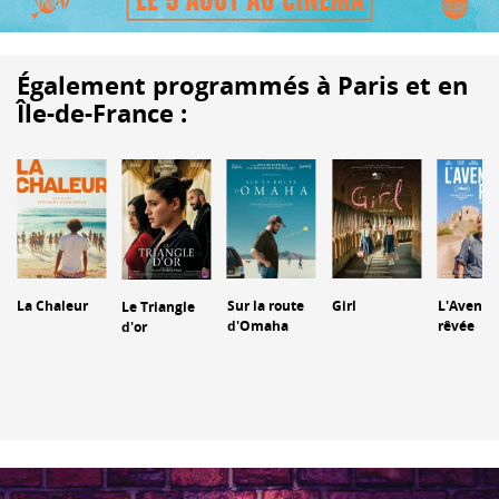
Également programmés à Paris et en
Île-de-France :
La Chaleur
Sur la route
Girl
L'Aventu
Le Triangle
d'Omaha
rêvée
d'or