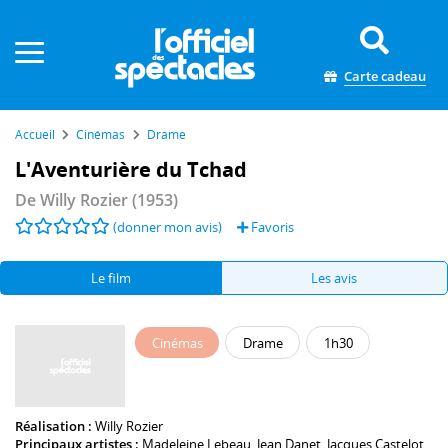
Panneau de gestion des cookies
Carte cadeau
Accueil
Cinémas
Drame
L'Aventurière du Tchad
De
Willy Rozier
(1953)
(donner mon avis)
Favoris
Le film
Les avis
Cinémas
Drame
1h30
Réalisation :
Willy Rozier
Principaux artistes :
Madeleine Lebeau
,
Jean Danet
,
Jacques Castelot
,