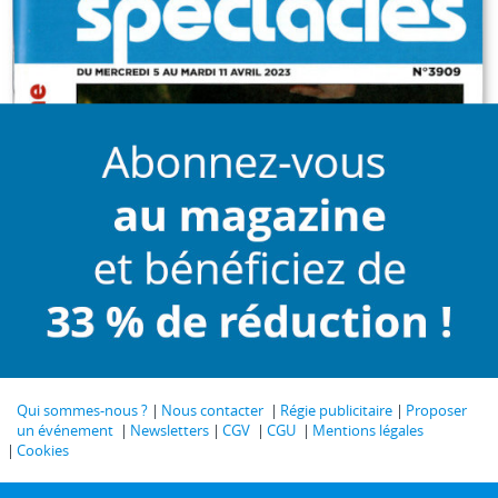
Qui sommes-nous ?
Nous contacter
Régie publicitaire
Proposer
un événement
Newsletters
CGV
CGU
Mentions légales
Cookies