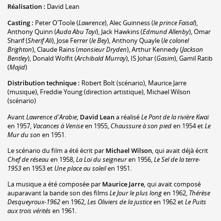
Réalisation :
David Lean
Casting :
Peter O'Toole
(
Lawrence
)
,
Alec Guinness
(
le prince Faisal
)
,
Anthony Quinn
(
Auda Abu Tayi
)
,
Jack Hawkins
(
Edmund Allenby
)
,
Omar
Sharif
(
Sherif Ali
)
,
Jose Ferrer
(
le Bey
)
,
Anthony Quayle
(
le colonel
Brighton
)
,
Claude Rains
(
monsieur Dryden
)
,
Arthur Kennedy
(
Jackson
Bentley
)
,
Donald Wolfit
(
Archibald Murray
)
,
IS Johar
(
Gasim
)
,
Gamil Ratib
(
Majid
)
Distribution technique :
Robert Bolt
(scénario)
,
Maurice Jarre
(musique)
,
Freddie Young
(direction artistique)
,
Michael Wilson
(scénario)
Avant
Lawrence d'Arabie
,
David Lean
a réalisé
Le Pont de la rivière Kwaï
en 1957,
Vacances à Venise
en 1955,
Chaussure à son pied
en 1954 et
Le
Mur du son
en 1951.
Le scénario du film a été écrit par
Michael Wilson
, qui avait déjà écrit
Chef de réseau
en 1958,
La Loi du seigneur
en 1956,
Le Sel de la terre-
1953
en 1953 et
Une place au soleil
en 1951.
La musique a été composée par
Maurice Jarre
, qui avait composé
auparavant la bande son des films
Le Jour le plus long
en 1962,
Thérèse
Desqueyroux-1962
en 1962,
Les Oliviers de la justice
en 1962 et
Le Puits
aux trois vérités
en 1961.