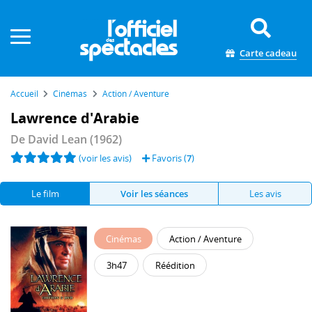
Panneau de gestion des cookies
Carte cadeau
Accueil
Cinémas
Action / Aventure
Lawrence d'Arabie
De
David Lean
(1962)
(voir les avis)
Favoris (
7
)
Le film
Voir les séances
Les avis
Cinémas
Action / Aventure
3h47
Réédition