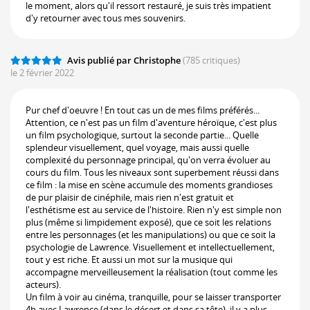
le moment, alors qu'il ressort restauré, je suis très impatient
d'y retourner avec tous mes souvenirs.
Avis publié par Christophe
(785 critiques)
le 2 février 2022
Pur chef d'oeuvre ! En tout cas un de mes films préférés...
Attention, ce n'est pas un film d'aventure héroïque, c'est plus
un film psychologique, surtout la seconde partie... Quelle
splendeur visuellement, quel voyage, mais aussi quelle
complexité du personnage principal, qu'on verra évoluer au
cours du film. Tous les niveaux sont superbement réussi dans
ce film : la mise en scène accumule des moments grandioses
de pur plaisir de cinéphile, mais rien n'est gratuit et
l'esthétisme est au service de l'histoire. Rien n'y est simple non
plus (même si limpidement exposé), que ce soit les relations
entre les personnages (et les manipulations) ou que ce soit la
psychologie de Lawrence. Visuellement et intellectuellement,
tout y est riche. Et aussi un mot sur la musique qui
accompagne merveilleusement la réalisation (tout comme les
acteurs).
Un film à voir au cinéma, tranquille, pour se laisser transporter
4h avec Lawrence (dans le désert et dans sa tête), il y a plus