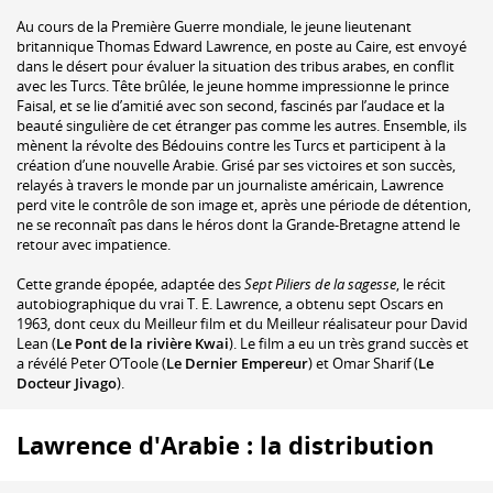
Au cours de la Première Guerre mondiale, le jeune lieutenant
britannique Thomas Edward Lawrence, en poste au Caire, est envoyé
dans le désert pour évaluer la situation des tribus arabes, en conflit
avec les Turcs. Tête brûlée, le jeune homme impressionne le prince
Faisal, et se lie d’amitié avec son second, fascinés par l’audace et la
beauté singulière de cet étranger pas comme les autres. Ensemble, ils
mènent la révolte des Bédouins contre les Turcs et participent à la
création d’une nouvelle Arabie. Grisé par ses victoires et son succès,
relayés à travers le monde par un journaliste américain, Lawrence
perd vite le contrôle de son image et, après une période de détention,
ne se reconnaît pas dans le héros dont la Grande-Bretagne attend le
retour avec impatience.
Cette grande épopée, adaptée des
Sept Piliers de la sagesse
, le récit
autobiographique du vrai T. E. Lawrence, a obtenu sept Oscars en
1963, dont ceux du Meilleur film et du Meilleur réalisateur pour David
Lean (
Le Pont de la rivière Kwai
). Le film a eu un très grand succès et
a révélé Peter O’Toole (
Le Dernier Empereur
) et Omar Sharif (
Le
Docteur Jivago
).
Lawrence d'Arabie : la distribution