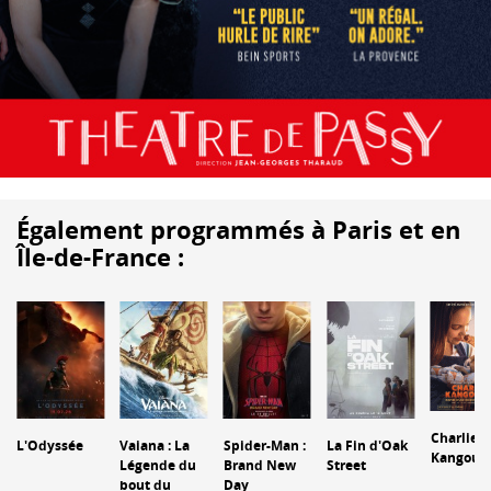
Également programmés à Paris et en
Île-de-France :
Charlie e
L'Odyssée
Vaiana : La
Spider-Man :
La Fin d'Oak
Kangour
Légende du
Brand New
Street
bout du
Day