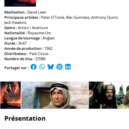
Réalisation :
David Lean
Principaux artistes :
Peter O'Toole
,
Alec Guinness
,
Anthony Quinn
,
Jack Hawkins
Genre :
Action / Aventure
Nationalité :
Royaume-Uni
Langue de tournage :
Anglais
Durée :
3h47
Année de production :
1962
Distributeur :
Park Circus
Numéro de Visa :
27086
Partager sur :
Présentation