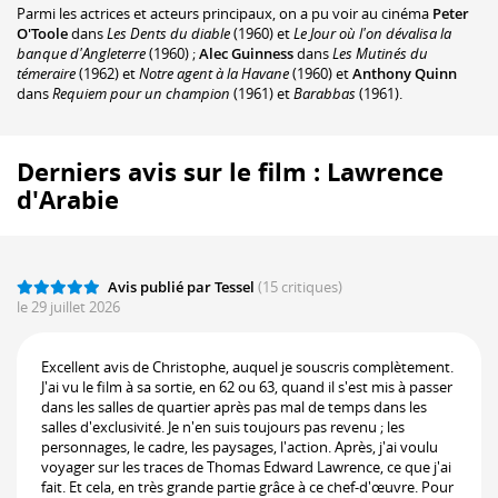
Parmi les actrices et acteurs principaux, on a pu voir au cinéma
Peter
O'Toole
dans
Les Dents du diable
(1960) et
Le Jour où l'on dévalisa la
banque d'Angleterre
(1960) ;
Alec Guinness
dans
Les Mutinés du
témeraire
(1962) et
Notre agent à la Havane
(1960) et
Anthony Quinn
dans
Requiem pour un champion
(1961) et
Barabbas
(1961).
Derniers avis sur le film : Lawrence
d'Arabie
Avis publié par Tessel
(15 critiques)
le 29 juillet 2026
Excellent avis de Christophe, auquel je souscris complètement.
J'ai vu le film à sa sortie, en 62 ou 63, quand il s'est mis à passer
dans les salles de quartier après pas mal de temps dans les
salles d'exclusivité. Je n'en suis toujours pas revenu ; les
personnages, le cadre, les paysages, l'action. Après, j'ai voulu
voyager sur les traces de Thomas Edward Lawrence, ce que j'ai
fait. Et cela, en très grande partie grâce à ce chef-d'œuvre. Pour