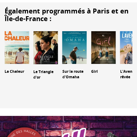
Également programmés à Paris et en
Île-de-France :
La Chaleur
Sur la route
Girl
L'Aventu
Le Triangle
d'Omaha
rêvée
d'or