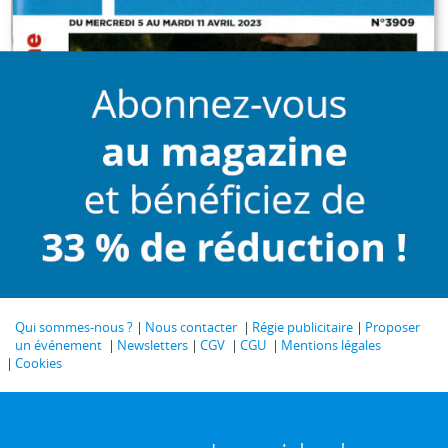
Qui sommes-nous ?
Nous contacter
Régie publicitaire
Proposer
un événement
Newsletters
CGV
CGU
Mentions légales
Cookies