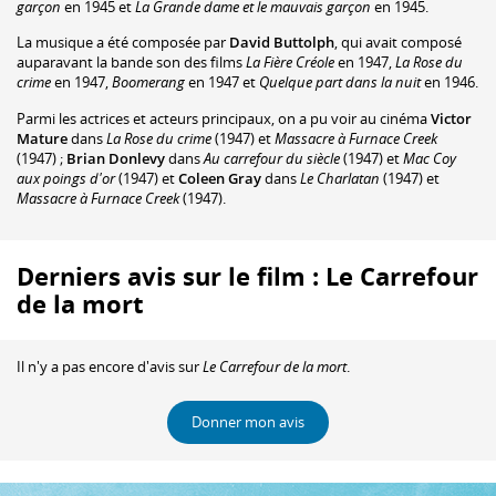
garçon
en 1945 et
La Grande dame et le mauvais garçon
en 1945.
La musique a été composée par
David Buttolph
, qui avait composé
auparavant la bande son des films
La Fière Créole
en 1947,
La Rose du
crime
en 1947,
Boomerang
en 1947 et
Quelque part dans la nuit
en 1946.
Parmi les actrices et acteurs principaux, on a pu voir au cinéma
Victor
Mature
dans
La Rose du crime
(1947) et
Massacre à Furnace Creek
(1947) ;
Brian Donlevy
dans
Au carrefour du siècle
(1947) et
Mac Coy
aux poings d'or
(1947) et
Coleen Gray
dans
Le Charlatan
(1947) et
Massacre à Furnace Creek
(1947).
Derniers avis sur le film : Le Carrefour
de la mort
Il n'y a pas encore d'avis sur
Le Carrefour de la mort
.
Donner mon avis