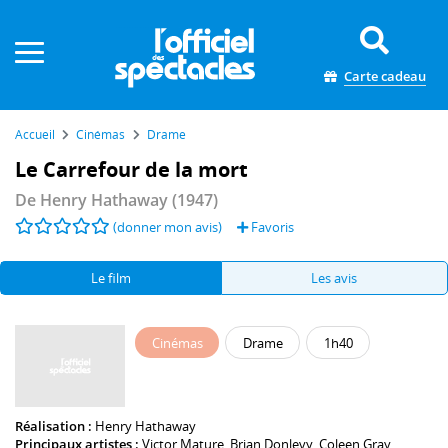
Panneau de gestion des cookies
Carte cadeau
Accueil
Cinémas
Drame
Le Carrefour de la mort
De
Henry Hathaway
(1947)
(donner mon avis)
Favoris
Le film
Les avis
Cinémas
Drame
1h40
Réalisation :
Henry Hathaway
Principaux artistes :
Victor Mature
,
Brian Donlevy
,
Coleen Gray
,