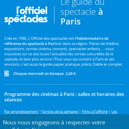
Le guide du
spectacle
à
Paris
Créé en 1946, L'Officiel des spectacles est
l'hebdomadaire de
référence du spectacle à Paris
et dans sa région. Pièces de théâtre,
expositions, sorties cinéma, concerts, spectacles enfants... : vous
trouverez sur ce site toute l'actualité des sorties culturelles de la
capitale, et bien plus encore ! Pour ceux qui sortent à Paris et ses
environs, c'est aussi le guide papier pratique, précis, fiable et complet.
Chaque mercredi en kiosque. 2,40 €.
Programme des cinémas à Paris : salles et horaires des
séances
Par arrondissement
|
Sorties de la semaine
|
Films à l'affiche
|
Les
plus populaires
|
Avant-premières
|
Festivals et cycles
|
Nous nous engageons à respecter votre
Prochainement
|
Comédie
|
Drame
|
Thriller
|
Animation
|
Horreur
|
Science-fiction
|
Fantastique
|
Action ou aventure
|
Tous les genres
|