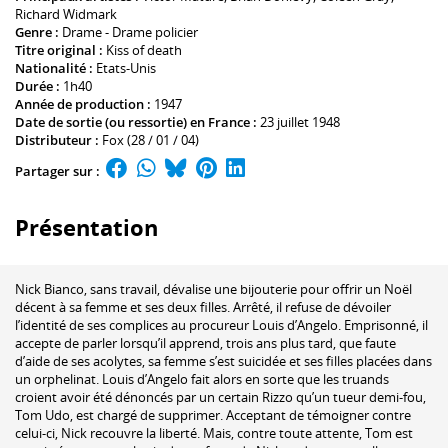
Richard Widmark
Genre :
Drame - Drame policier
Titre original :
Kiss of death
Nationalité :
Etats-Unis
Durée :
1h40
Année de production :
1947
Date de sortie (ou ressortie) en France :
23 juillet 1948
Distributeur :
Fox (28 / 01 / 04)
Partager sur :
Présentation
Nick Bianco, sans travail, dévalise une bijouterie pour offrir un Noël
décent à sa femme et ses deux filles. Arrêté, il refuse de dévoiler
l’identité de ses complices au procureur Louis d’Angelo. Emprisonné, il
accepte de parler lorsqu’il apprend, trois ans plus tard, que faute
d’aide de ses acolytes, sa femme s’est suicidée et ses filles placées dans
un orphelinat. Louis d’Angelo fait alors en sorte que les truands
croient avoir été dénoncés par un certain Rizzo qu’un tueur demi-fou,
Tom Udo, est chargé de supprimer. Acceptant de témoigner contre
celui-ci, Nick recouvre la liberté. Mais, contre toute attente, Tom est