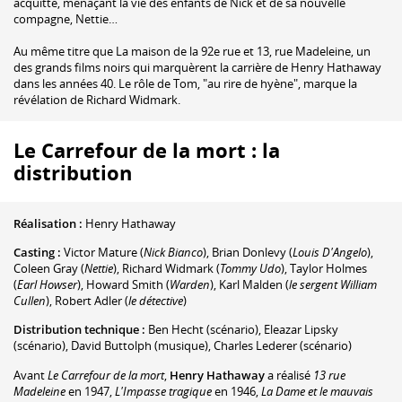
acquitté, menaçant la vie des enfants de Nick et de sa nouvelle
compagne, Nettie…
Au même titre que La maison de la 92e rue et 13, rue Madeleine, un
des grands films noirs qui marquèrent la carrière de Henry Hathaway
dans les années 40. Le rôle de Tom, "au rire de hyène", marque la
révélation de Richard Widmark.
Le Carrefour de la mort : la
distribution
Réalisation :
Henry Hathaway
Casting :
Victor Mature
(
Nick Bianco
)
,
Brian Donlevy
(
Louis D'Angelo
)
,
Coleen Gray
(
Nettie
)
,
Richard Widmark
(
Tommy Udo
)
,
Taylor Holmes
(
Earl Howser
)
,
Howard Smith
(
Warden
)
,
Karl Malden
(
le sergent William
Cullen
)
,
Robert Adler
(
le détective
)
Distribution technique :
Ben Hecht
(scénario)
,
Eleazar Lipsky
(scénario)
,
David Buttolph
(musique)
,
Charles Lederer
(scénario)
Avant
Le Carrefour de la mort
,
Henry Hathaway
a réalisé
13 rue
Madeleine
en 1947,
L'Impasse tragique
en 1946,
La Dame et le mauvais