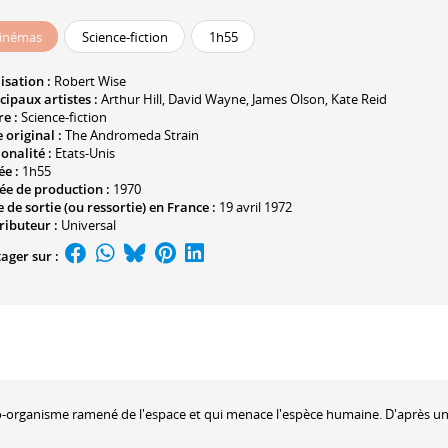
inémas
Science-fiction
1h55
isation :
Robert Wise
cipaux artistes :
Arthur Hill
,
David Wayne
,
James Olson
,
Kate Reid
e :
Science-fiction
e original :
The Andromeda Strain
onalité :
Etats-Unis
ée :
1h55
ée de production :
1970
 de sortie (ou ressortie) en France :
19 avril 1972
ributeur :
Universal
ager sur :
o-organisme ramené de l'espace et qui menace l'espèce humaine. D'après u