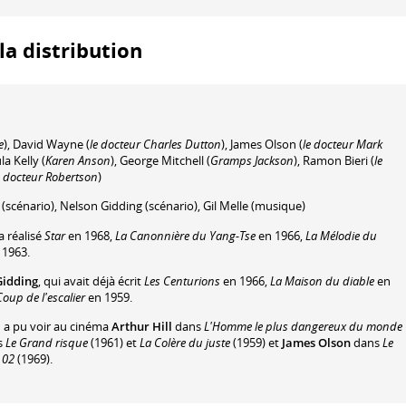
a distribution
e
)
,
David Wayne
(
le docteur Charles Dutton
)
,
James Olson
(
le docteur Mark
la Kelly
(
Karen Anson
)
,
George Mitchell
(
Gramps Jackson
)
,
Ramon Bieri
(
le
e docteur Robertson
)
(scénario)
,
Nelson Gidding
(scénario)
,
Gil Melle
(musique)
a réalisé
Star
en 1968,
La Canonnière du Yang-Tse
en 1966,
La Mélodie du
 1963.
Gidding
, qui avait déjà écrit
Les Centurions
en 1966,
La Maison du diable
en
Coup de l'escalier
en 1959.
n a pu voir au cinéma
Arthur Hill
dans
L'Homme le plus dangereux du monde
s
Le Grand risque
(1961) et
La Colère du juste
(1959) et
James Olson
dans
Le
e 02
(1969).