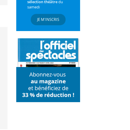
sélection théâtre
du
samedi
JE M'INSCRIS