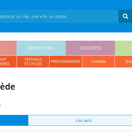
E
EXPOSITIONS
CONCERTS
ANT
FESTIVALS
PROCHAINEMENT
comédie
dr
IÈRES
ET CYCLES
mède
s
Les avis