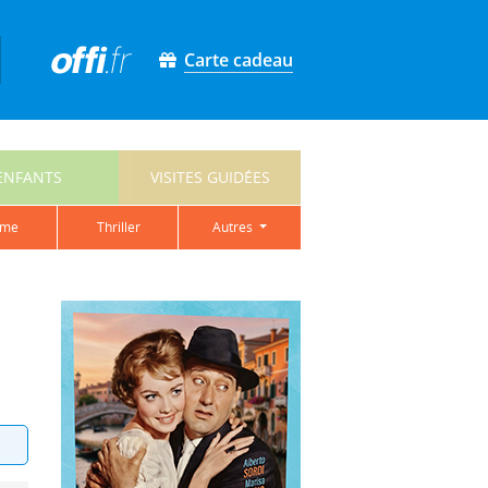
Carte cadeau
ENFANTS
VISITES GUIDÉES
ame
thriller
autres