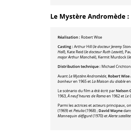
Le Mystère Andromède : l
Réalisation :
Robert Wise
Casting :
Arthur Hill
(
le docteur Jeremy Ston
Hall
)
,
Kate Reid
(
le docteur Ruth Leavitt
)
,
Pau
major Arthur Manchek
)
,
Kermit Murdock
(
l
Distribution technique :
Michael Crichton
Avant
Le Mystère Andromède
,
Robert Wise
bonheur
en 1965 et
La Maison du diable
en
Le scénario du film a été écrit par
Nelson 
1963,
À neuf heures de Rama
en 1962 et
Le 
Parmi les actrices et acteurs principaux, o
(1969) et
Petulia
(1968) ;
David Wayne
dan
Mannequin défiguré
(1970) et
Alerte satellit