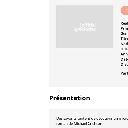
C
Réal
Prin
Genr
Titr
Nati
Dur
Ann
Date
Dist
Part
Présentation
Des savants tentent de découvrir un micr
roman de Michael Crichton.