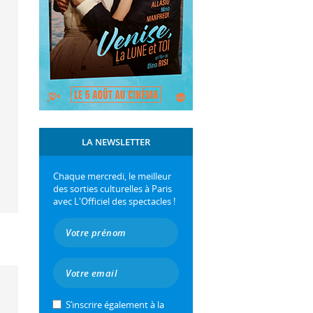
LA NEWSLETTER
Chaque mercredi, le meilleur
des sorties culturelles à Paris
avec L'Officiel des spectacles !
n
S’inscrire également à la