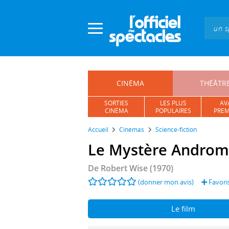
Panneau de gestion des cookies
CINÉMA
THÉÂTR
SORTIES
LES PLUS
AV
CINÉMA
POPULAIRES
PREM
Accueil
Cinémas
Science-fiction
Le Mystère Andro
De
Robert Wise
(1970)
(donner mon avis)
Favori
Le film