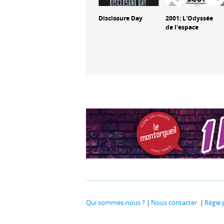
de
Spider-Man :
Disclosure Day
2001: L'Odyssée
ris ton
Brand New Day
de l'espace
Qui sommes-nous ?
Nous contacter
Régie 