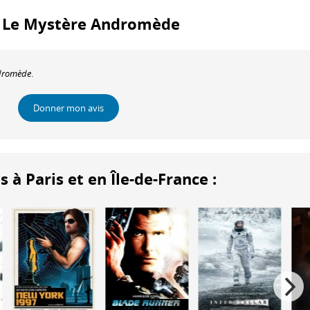
m : Le Mystère Andromède
ndromède
.
Donner mon avis
 Paris et en Île-de-France :