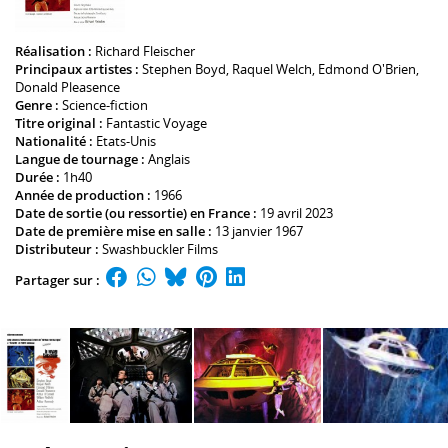
Réalisation :
Richard Fleischer
Principaux artistes :
Stephen Boyd
,
Raquel Welch
,
Edmond O'Brien
,
Donald Pleasence
Genre :
Science-fiction
Titre original :
Fantastic Voyage
Nationalité :
Etats-Unis
Langue de tournage :
Anglais
Durée :
1h40
Année de production :
1966
Date de sortie (ou ressortie) en France :
19 avril 2023
Date de première mise en salle :
13 janvier 1967
Distributeur :
Swashbuckler Films
Partager sur :