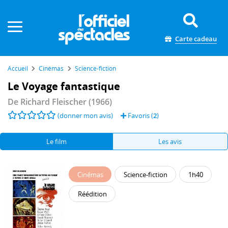
Panneau de gestion des cookies
Carte cadeau
Accueil
Cinémas
Science-fiction
Le Voyage fantastique
De
Richard Fleischer
(1966)
(donner mon avis)
Favoris (
2
)
Le film
Les avis
Cinémas
Science-fiction
1h40
Réédition