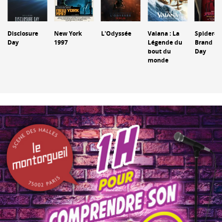
Disclosure
New York
L'Odyssée
Vaiana : La
Spider-M
Day
1997
Légende du
Brand N
bout du
Day
monde