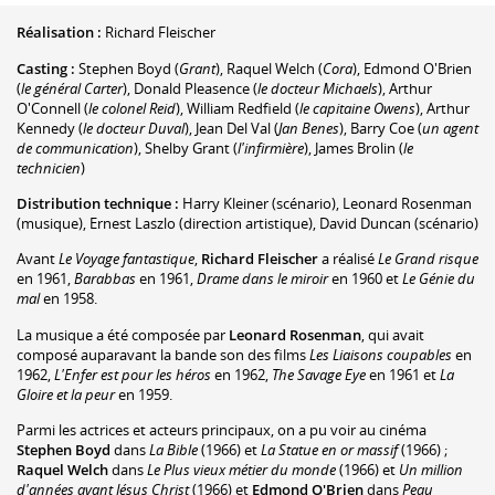
Réalisation :
Richard Fleischer
Casting :
Stephen Boyd
(
Grant
)
,
Raquel Welch
(
Cora
)
,
Edmond O'Brien
(
le général Carter
)
,
Donald Pleasence
(
le docteur Michaels
)
,
Arthur
O'Connell
(
le colonel Reid
)
,
William Redfield
(
le capitaine Owens
)
,
Arthur
Kennedy
(
le docteur Duval
)
,
Jean Del Val
(
Jan Benes
)
,
Barry Coe
(
un agent
de communication
)
,
Shelby Grant
(
l'infirmière
)
,
James Brolin
(
le
technicien
)
Distribution technique :
Harry Kleiner
(scénario)
,
Leonard Rosenman
(musique)
,
Ernest Laszlo
(direction artistique)
,
David Duncan
(scénario)
Avant
Le Voyage fantastique
,
Richard Fleischer
a réalisé
Le Grand risque
en 1961,
Barabbas
en 1961,
Drame dans le miroir
en 1960 et
Le Génie du
mal
en 1958.
La musique a été composée par
Leonard Rosenman
, qui avait
composé auparavant la bande son des films
Les Liaisons coupables
en
1962,
L'Enfer est pour les héros
en 1962,
The Savage Eye
en 1961 et
La
Gloire et la peur
en 1959.
Parmi les actrices et acteurs principaux, on a pu voir au cinéma
Stephen Boyd
dans
La Bible
(1966) et
La Statue en or massif
(1966) ;
Raquel Welch
dans
Le Plus vieux métier du monde
(1966) et
Un million
d'années avant Jésus Christ
(1966) et
Edmond O'Brien
dans
Peau