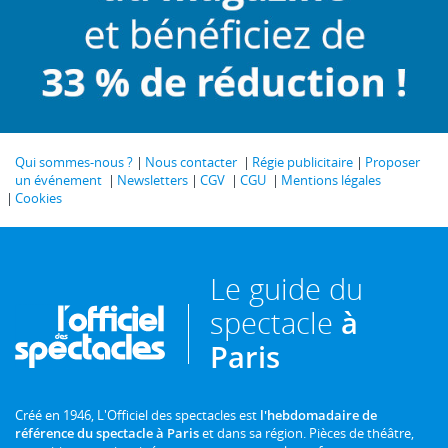
Qui sommes-nous ?
Nous contacter
Régie publicitaire
Proposer
un événement
Newsletters
CGV
CGU
Mentions légales
Cookies
Le guide du
spectacle
à
Paris
Créé en 1946, L'Officiel des spectacles est
l'hebdomadaire de
référence du spectacle à Paris
et dans sa région. Pièces de théâtre,