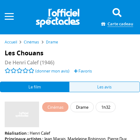
Panneau de gestion des cookies
Carte cadeau
Accueil
Cinémas
Drame
Les Chouans
De
Henri Calef
(1946)
(donner mon avis)
Favoris
Le film
Les avis
Cinémas
Drame
1h32
Réalisation :
Henri Calef
Principaux artistes :
Jean Marais
,
Madeleine Robinson
,
Pierre Dux
,