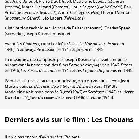
(
madame du Gua
)
,
Pierre Dux
(
Hulot
)
,
Madeleine Lebeau
(
Marie de
Verneuil
)
,
Marcel Herrand
(
Corentin
)
,
Louis Seigner
(
l'abbé Gudin
)
,
Paul
Amiot
(
le comte de Beauvent
)
,
André Carnège
(
Frehel
)
,
Howard Vernon
(
le capitaine Gérard
)
,
Léo Lapara
(
Pille-Miche
)
Distribution technique :
Honoré de Balzac
(scénario)
,
Charles Spaak
(scénario)
,
Joseph Kosma
(musique)
Avant
Les Chouans
,
Henri Calef
a réalisé
La Maison sous la mer
en
1946,
L'Extravagante mission
en 1945 et
Jéricho
en 1945.
La musique a été composée par
Joseph Kosma
, qui avait composé
auparavant la bande son des films
Partie de campagne
en 1946,
Petrus
en 1946,
Les Portes de la nuit
en 1946 et
Les Enfants du paradis
en 1945.
Parmi les actrices et acteurs principaux, on a pu voir au cinéma
Jean
Marais
dans
La Belle et la Bête
(1946) et
L'Éternel retour
(1943) ;
Madeleine Robinson
dans
Le Fugitif
(1946) et
Sortilèges
(1945) et
Pierre
Dux
dans
L'Affaire du collier de la reine
(1946) et
Patrie
(1945).
Derniers avis sur le film : Les Chouans
Il n'y a pas encore d'avis sur
Les Chouans
.