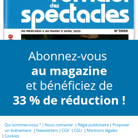
Qui sommes-nous ?
Nous contacter
Régie publicitaire
Proposer
un événement
Newsletters
CGV
CGU
Mentions légales
Cookies