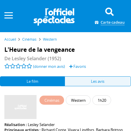
Panneau de gestion des cookies
Carte cadeau
Accueil
Cinémas
Western
L'Heure de la vengeance
De
Lesley Selander
(1952)
(donner mon avis)
Favoris
Le film
Les avis
Cinémas
Western
1h20
Réalisation :
Lesley Selander
Principaux artistes :
Richard Conte
,
Viveca Lindfors
,
Barbara Britton
,