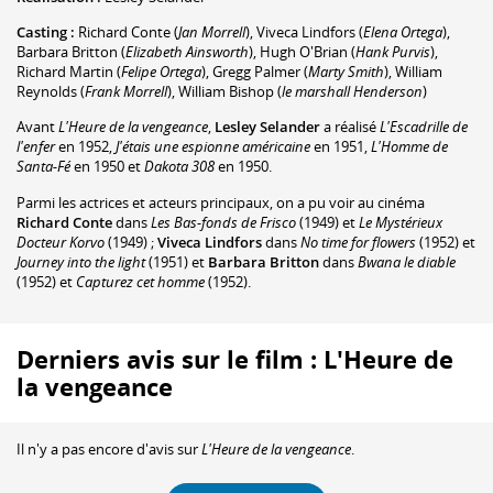
Casting :
Richard Conte
(
Jan Morrell
)
,
Viveca Lindfors
(
Elena Ortega
)
,
Barbara Britton
(
Elizabeth Ainsworth
)
,
Hugh O'Brian
(
Hank Purvis
)
,
Richard Martin
(
Felipe Ortega
)
,
Gregg Palmer
(
Marty Smith
)
,
William
Reynolds
(
Frank Morrell
)
,
William Bishop
(
le marshall Henderson
)
Avant
L'Heure de la vengeance
,
Lesley Selander
a réalisé
L'Escadrille de
l'enfer
en 1952,
J'étais une espionne américaine
en 1951,
L'Homme de
Santa-Fé
en 1950 et
Dakota 308
en 1950.
Parmi les actrices et acteurs principaux, on a pu voir au cinéma
Richard Conte
dans
Les Bas-fonds de Frisco
(1949) et
Le Mystérieux
Docteur Korvo
(1949) ;
Viveca Lindfors
dans
No time for flowers
(1952) et
Journey into the light
(1951) et
Barbara Britton
dans
Bwana le diable
(1952) et
Capturez cet homme
(1952).
Derniers avis sur le film : L'Heure de
la vengeance
Il n'y a pas encore d'avis sur
L'Heure de la vengeance
.