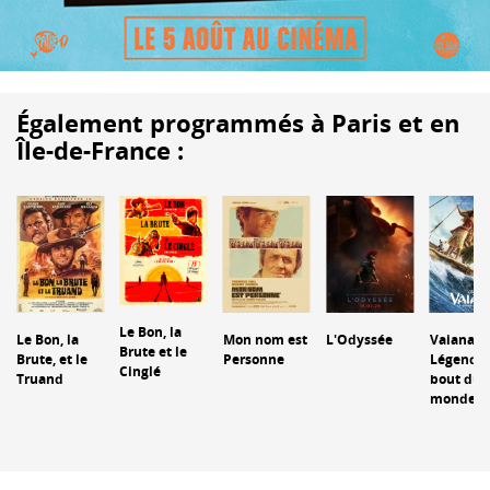
Également programmés à Paris et en
Île-de-France :
Le Bon, la
Le Bon, la
Mon nom est
L'Odyssée
Vaiana : 
Brute et le
Brute, et le
Personne
Légende
Cinglé
Truand
bout du
monde