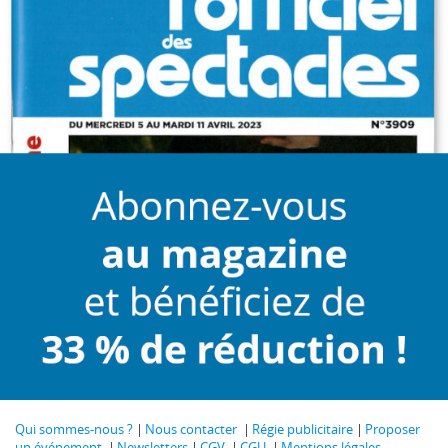
Qui sommes-nous ?
Nous contacter
Régie publicitaire
Proposer
un événement
Newsletters
CGV
CGU
Mentions légales