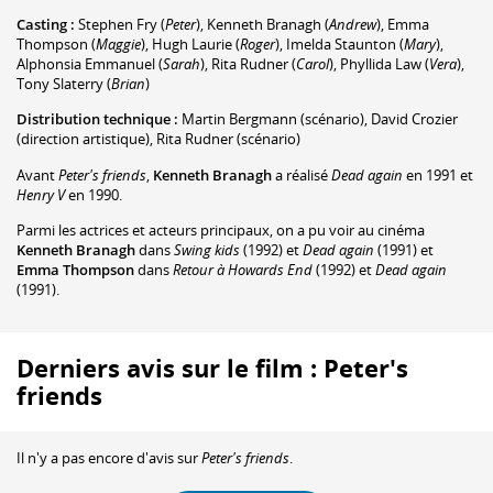
Casting :
Stephen Fry
(
Peter
)
,
Kenneth Branagh
(
Andrew
)
,
Emma
Thompson
(
Maggie
)
,
Hugh Laurie
(
Roger
)
,
Imelda Staunton
(
Mary
)
,
Alphonsia Emmanuel
(
Sarah
)
,
Rita Rudner
(
Carol
)
,
Phyllida Law
(
Vera
)
,
Tony Slaterry
(
Brian
)
Distribution technique :
Martin Bergmann
(scénario)
,
David Crozier
(direction artistique)
,
Rita Rudner
(scénario)
Avant
Peter's friends
,
Kenneth Branagh
a réalisé
Dead again
en 1991 et
Henry V
en 1990.
Parmi les actrices et acteurs principaux, on a pu voir au cinéma
Kenneth Branagh
dans
Swing kids
(1992) et
Dead again
(1991) et
Emma Thompson
dans
Retour à Howards End
(1992) et
Dead again
(1991).
Derniers avis sur le film : Peter's
friends
Il n'y a pas encore d'avis sur
Peter's friends
.