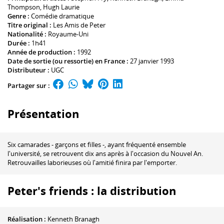
Thompson
,
Hugh Laurie
Genre :
Comédie dramatique
Titre original :
Les Amis de Peter
Nationalité :
Royaume-Uni
Durée :
1h41
Année de production :
1992
Date de sortie (ou ressortie) en France :
27 janvier 1993
Distributeur :
UGC
Partager sur :
Présentation
Six camarades - garçons et filles -, ayant fréquenté ensemble
l'université, se retrouvent dix ans après à l'occasion du Nouvel An.
Retrouvailles laborieuses où l'amitié finira par l'emporter.
Peter's friends : la distribution
Réalisation :
Kenneth Branagh