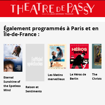
Également programmés à Paris et en
Île-de-France :
Le Héros de
The
Les Matins
Eternal
Berlin
Christop
merveilleux
Sunshine of
the Spotless
Raison et
Mind
Sentiments