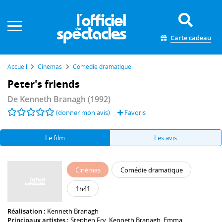
Panneau de gestion des cookies
Carte cadeau
Accueil
Cinémas
Comédie dramatique
Peter's friends
De
Kenneth Branagh
(1992)
(donner mon avis)
Favoris
Le film
Les avis
Cinémas
Comédie dramatique
1h41
Réalisation :
Kenneth Branagh
Principaux artistes :
Stephen Fry
,
Kenneth Branagh
,
Emma