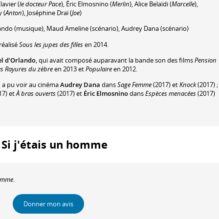
lavier
(
le docteur Pace
)
,
Éric Elmosnino
(
Merlin
)
,
Alice Belaïdi
(
Marcelle
)
,
y
(
Anton
)
,
Joséphine Draï
(
Joe
)
ando
(musique)
,
Maud Ameline
(scénario)
,
Audrey Dana
(scénario)
réalisé
Sous les jupes des filles
en 2014.
 d'Orlando
, qui avait composé auparavant la bande son des films
Pension
es Rayures du zèbre
en 2013 et
Populaire
en 2012.
n a pu voir au cinéma
Audrey Dana
dans
Sage Femme
(2017) et
Knock
(2017) ;
17) et
À bras ouverts
(2017) et
Éric Elmosnino
dans
Espèces menacées
(2017)
: Si j'étais un homme
homme
.
Donner mon avis