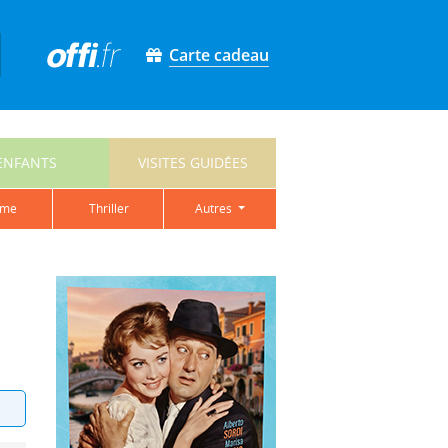
Carte cadeau
ENFANTS
VISITES GUIDÉES
ame
thriller
autres