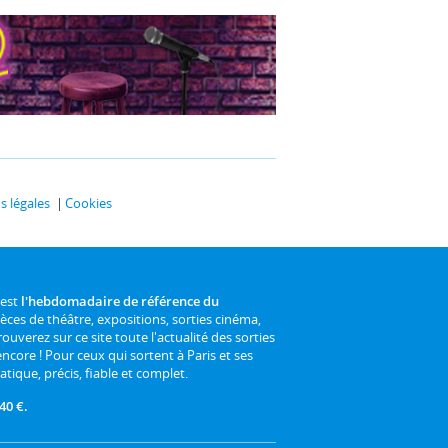
 légales
Cookies
 est
l'hebdomadaire de référence du
ièces de théâtre, expositions, sorties cinéma,
rouverez sur ce site toute l'actualité des sorties
 encore ! Pour ceux qui sortent à Paris et ses
atique, précis, fiable et complet.
40 €.