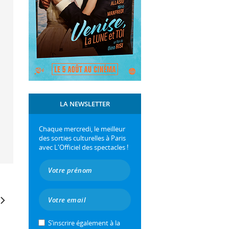
LA NEWSLETTER
Chaque mercredi, le meilleur
des sorties culturelles à Paris
avec L'Officiel des spectacles !
S’inscrire également à la