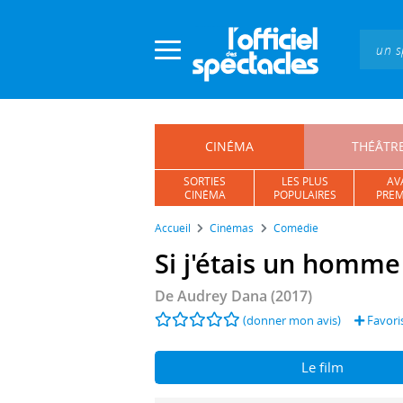
Panneau de gestion des cookies
CINÉMA
THÉÂTR
SORTIES
LES PLUS
AV
CINÉMA
POPULAIRES
PREM
Accueil
Cinémas
Comédie
Si j'étais un homme
De
Audrey Dana
(2017)
(donner mon avis)
Favori
Le film