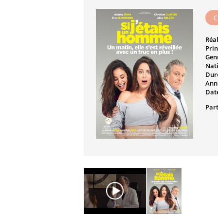
C
Réal
Prin
Genr
Nati
Dur
Ann
Date
Part