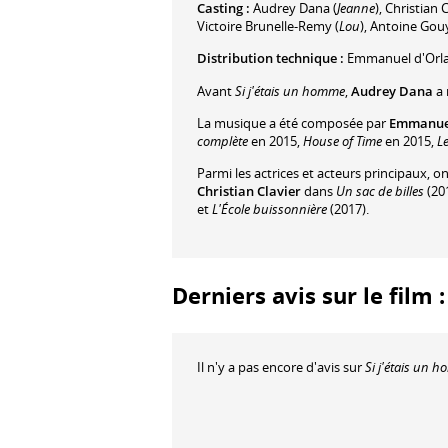
Casting :
Audrey Dana
(
Jeanne
)
,
Christian C
Victoire Brunelle-Remy
(
Lou
)
,
Antoine Gou
Distribution technique :
Emmanuel d'Orl
Avant
Si j'étais un homme
,
Audrey Dana
a 
La musique a été composée par
Emmanuel
complète
en 2015,
House of Time
en 2015,
L
Parmi les actrices et acteurs principaux, o
Christian Clavier
dans
Un sac de billes
(20
et
L'École buissonnière
(2017).
Derniers avis sur le film 
Il n'y a pas encore d'avis sur
Si j'étais un 