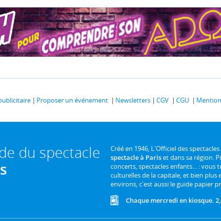
publicitaire
Proposer un événement
Newsletters
CGV
CGU
Mentions
ide du spectacle
Créé en 1946, L'Officiel des spectacles
spectacle à Paris
et dans sa région. P
is
concerts, spectacles enfants... : vous t
culturelles de la capitale, et bien plus
environs, c'est aussi le guide papier pr
Chaque mercredi en kiosque. 2,