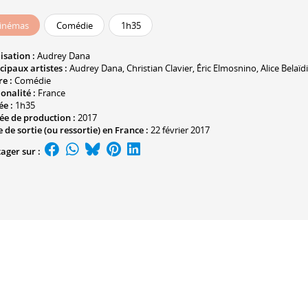
inémas
Comédie
1h35
isation :
Audrey Dana
cipaux artistes :
Audrey Dana
,
Christian Clavier
,
Éric Elmosnino
,
Alice Belaïdi
e :
Comédie
onalité :
France
ée :
1h35
ée de production :
2017
 de sortie (ou ressortie) en France :
22 février 2017
ager sur :