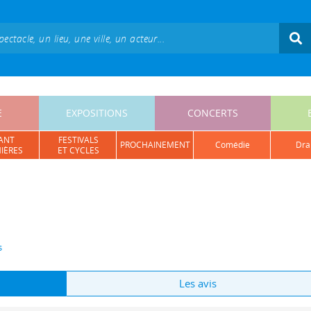
E
EXPOSITIONS
CONCERTS
ANT
FESTIVALS
PROCHAINEMENT
comédie
dr
IÈRES
ET CYCLES
s
Les avis