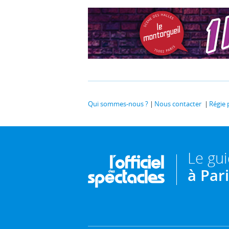
Qui sommes-nous ?
Nous contacter
Régie 
Le gu
à Par