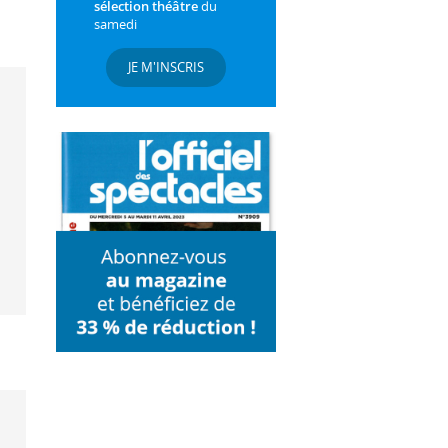
sélection théâtre
du
samedi
JE M'INSCRIS