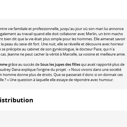
entre vie familiale et professionnelle, jusqu'au jour où son mari lui annonce
 également au travail quand elle doit collaborer avec Merlin, un brin macho
t bien dit que la vie était plus simple pour les hommes. Elle aimerait savoir
 peau du sexe dit fort. Une nuit, elle se réveille et découvre avec horreur
e se précipite au cabinet de son gynécologue, le docteur Pace, qui n'a
as. Jeanne ne peut cacher la vérité à Marcelle, sa voisine et meilleure amie.
homme
grâce au succès de
Sous les jupes des filles
qui avait rapporté plus de
 Audrey Dana explique l’origine du projet : « Nous vivons dans une société
 un homme donne plus de droits. Que se passerait-il donc si on donnait ces
ille ? » Une question à laquelle elle essaye de répondre avec humour.
distribution