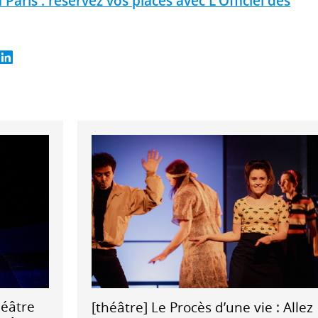
 Paris : réservez vos places avec L'Officiel des
héâtre
[théâtre] Le Procès d’une vie : Allez