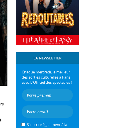
LA NEWSLETTER
Chaque mercredi, le meilleur
des sorties culturelles à Paris
avec L'Officiel des spectacles !
urs
à
S’inscrire également à la