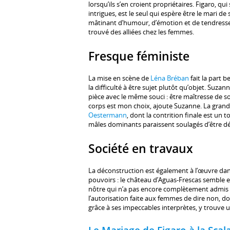
lorsqu’ils s’en croient propriétaires. Figaro, q
intrigues, est le seul qui espère être le mari d
mâtinant d’humour, d’émotion et de tendresse 
trouvé des alliées chez les femmes.
Fresque féministe
La mise en scène de
Léna Bréban
fait la part b
la difficulté à être sujet plutôt qu’objet. Suz
pièce avec le même souci : être maîtresse de s
corps est mon choix, ajoute Suzanne. La grande
Oestermann
, dont la contrition finale est un
mâles dominants paraissent soulagés d’être dé
Société en travaux
La déconstruction est également à l’œuvre da
pouvoirs : le château d’Aguas-Frescas semble 
nôtre qui n’a pas encore complètement admis la 
l’autorisation faite aux femmes de dire non, d
grâce à ses impeccables interprètes, y trouve