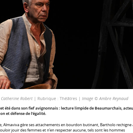
r
Catherine Robert
| Rubrique : Théâtres |
Image © Ambre Reynaud
 cet été dans son fief avignonnais : lecture limpide de Beaumarchais, acte
on et défense de l’égalité.
re, Almaviva gère ses attachements en bourdon butinant, Bartholo rechigne 
 : vouloir jouir des femmes et n’en respecter aucune, tels sont les hommes