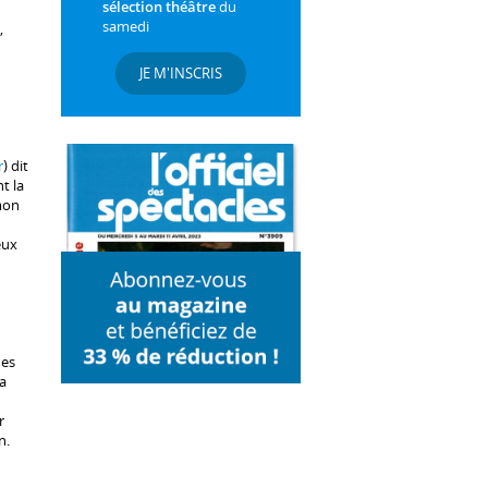
sélection théâtre
du
samedi
,
JE M'INSCRIS
r
) dit
nt la
 mon
eux
des
a
r
n.