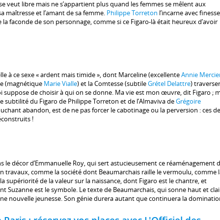
ui se veut libre mais ne s’appartient plus quand les femmes se mêlent aux
e sa maîtresse et l’amant de sa femme.
Philippe Torreton
l’incarne avec finesse
la faconde de son personnage, comme si ce Figaro-là était heureux d’avoir
elle à ce sexe « ardent mais timide », dont Marceline (excellente
Annie Mercie
anne (magnétique
Marie Vialle
) et la Comtesse (subtile
Grétel Delattre
) traverse
oi suppose de choisir à qui on se donne. Ma vie est mon œuvre, dit Figaro ;
 subtilité du Figaro de Philippe Torreton et de l’Almaviva de
Grégoire
 touchant abandon, est de ne pas forcer le cabotinage ou la perversion : ces d
construits !
ns le décor d’Emmanuelle Roy, qui sert astucieusement ce réaménagement 
en travaux, comme la société dont Beaumarchais raille le vermoulu, comme l
supériorité de la valeur sur la naissance, dont Figaro est le chantre, et
ont Suzanne est le symbole. Le texte de Beaumarchais, qui sonne haut et clai
 une nouvelle jeunesse. Son génie durera autant que continuera la dominatio