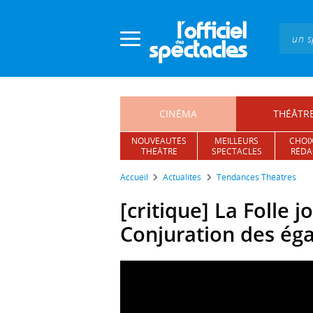
Panneau de gestion des cookies
CINÉMA
THÉÂTR
NOUVEAUTÉS
MEILLEURS
CHOIX
THÉÂTRE
SPECTACLES
RÉDA
Accueil
Actualités
Tendances Théâtres
[critique] La Folle 
Conjuration des ég