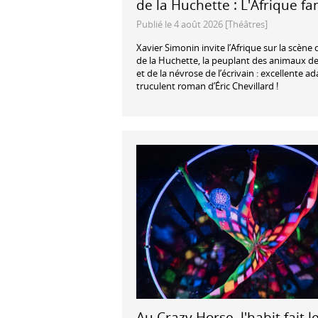
de la Huchette : L'Afrique f
Publié le 4 août 2026 [Théâtres]
Xavier Simonin invite l’Afrique sur la scène
de la Huchette, la peuplant des animaux de
et de la névrose de l’écrivain : excellente a
truculent roman d’Éric Chevillard !
Au Crazy Horse, l'habit fait l