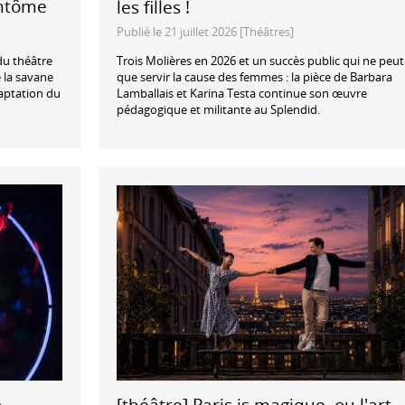
antôme
les filles !
Publié le 21 juillet 2026 [Théâtres]
 du théâtre
Trois Molières en 2026 et un succès public qui ne peut
 la savane
que servir la cause des femmes : la pièce de Barbara
daptation du
Lamballais et Karina Testa continue son œuvre
pédagogique et militante au Splendid.
e
[théâtre] Paris is magique, ou l'art