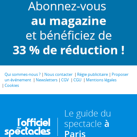
Qui sommes-nous ?
Nous contacter
Régie publicitaire
Proposer
un événement
Newsletters
CGV
CGU
Mentions légales
Cookies
Le guide du
spectacle
à
Paris