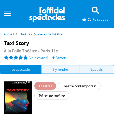
Panneau de gestion des cookies
Carte cadeau
Accueil
Théâtres
Pièces de théâtre
Taxi Story
À la Folie Théâtre
- Paris 11e
(voir les avis)
Favoris
Le spectacle
S'y rendre
Les avis
Théâtres
Théâtre contemporain
Pièces de théâtre