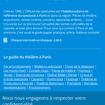
Créé en 1946, L'Officiel des spectacles est
l'hebdomadaire de
référence du spectacle à Paris
et dans sa région. Pièces de théâtre,
expositions, sorties cinéma, concerts, spectacles enfants... : vous
trouverez sur ce site toute l'actualité des sorties culturelles de la
capitale, et bien plus encore ! Pour ceux qui sortent à Paris et ses
environs, c'est aussi le guide papier pratique, précis, fiable et complet.
Chaque mercredi en kiosque. 2,40 €.
Le guide du théâtre à Paris
Par arrondissement
|
Meilleurs spectacles
|
Choix de la rédaction
|
Les moins chers
|
Comedy clubs
|
Pièces de théâtre
|
Humour /
Shows
|
Spectacles musicaux
|
Opéra/ Ballet / Danse
|
Cirque et
grands spectacles
|
Cabarets
|
Humoristes
|
Festivals
|
Théâtres et
Producteurs Associés
|
Théâtres Nationaux
|
Premières
|
Dernières
représentations
|
Prochainement
Programme des spectacles par mois
Nous nous engageons à respecter votre
confidentialité.