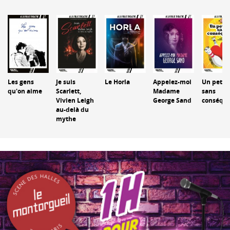
Les gens
Je suis
Le Horla
Appelez-moi
Un petit 
qu'on aime
Scarlett,
Madame
sans
Vivien Leigh
George Sand
conséqu
au-delà du
mythe