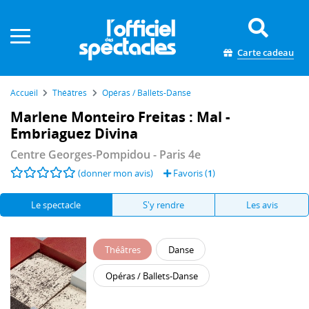
Panneau de gestion des cookies
Carte cadeau
Accueil
Théâtres
Opéras / Ballets-Danse
Marlene Monteiro Freitas : Mal -
Embriaguez Divina
Centre Georges-Pompidou
- Paris 4e
(donner mon avis)
Favoris (
1
)
Le spectacle
S'y rendre
Les avis
Théâtres
Danse
Opéras / Ballets-Danse