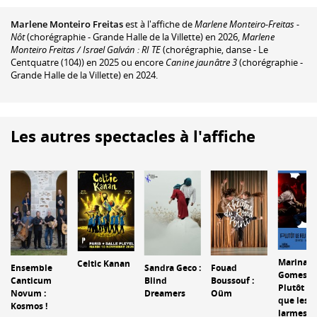
Marlene Monteiro Freitas
est à l'affiche de
Marlene Monteiro-Freitas -
Nôt
(chorégraphie - Grande Halle de la Villette) en 2026,
Marlene
Monteiro Freitas / Israel Galván : RI TE
(chorégraphie, danse - Le
Centquatre (104)) en 2025 ou encore
Canine jaunâtre 3
(chorégraphie -
Grande Halle de la Villette) en 2024.
Les autres spectacles à l'affiche
Marina
Celtic Kanan
Ensemble
Sandra Geco :
Fouad
Gomes :
Canticum
Blind
Boussouf :
Plutôt le
Novum :
Dreamers
Oüm
que les
Kosmos !
larmes