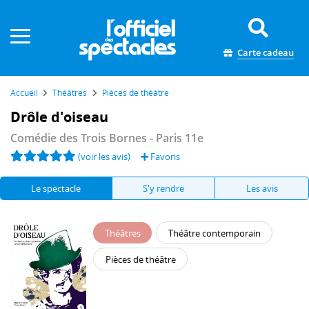
Panneau de gestion des cookies
Carte cadeau
Accueil
Théâtres
Pièces de théâtre
Drôle d'oiseau
Comédie des Trois Bornes
- Paris 11e
(voir les avis)
Favoris
Le spectacle
S'y rendre
Les avis
Théâtres
Théâtre contemporain
Pièces de théâtre