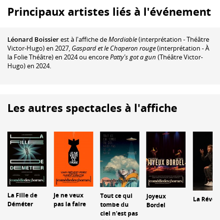
Principaux artistes liés à l'événement
Léonard Boissier
est à l'affiche de
Mordiable
(interprétation - Théâtre
Victor-Hugo) en 2027,
Gaspard et le Chaperon rouge
(interprétation - À
la Folie Théâtre) en 2024 ou encore
Patty's got a gun
(Théâtre Victor-
Hugo) en 2024.
Les autres spectacles à l'affiche
La Fille de
Je ne veux
Tout ce qui
Joyeux
La Révér
Déméter
pas la faire
tombe du
Bordel
ciel n'est pas