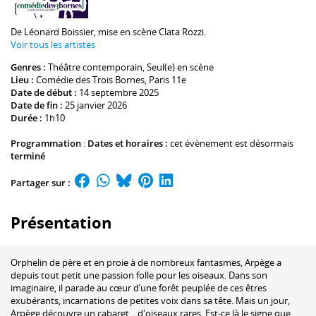
De
Léonard Boissier
, mise en scène
Clata Rozzi
.
Voir tous les artistes
Genres :
Théâtre contemporain
,
Seul(e) en scène
Lieu :
Comédie des Trois Bornes
, Paris 11e
Date de début :
14 septembre 2025
Date de fin :
25 janvier 2026
Durée :
1h10
Programmation
:
Dates et horaires :
cet évènement est désormais
terminé
Partager sur :
Présentation
Orphelin de père et en proie à de nombreux fantasmes, Arpège a
depuis tout petit une passion folle pour les oiseaux. Dans son
imaginaire, il parade au cœur d’une forêt peuplée de ces êtres
exubérants, incarnations de petites voix dans sa tête. Mais un jour,
Arpège découvre un cabaret... d'oiseaux rares. Est-ce là le signe que