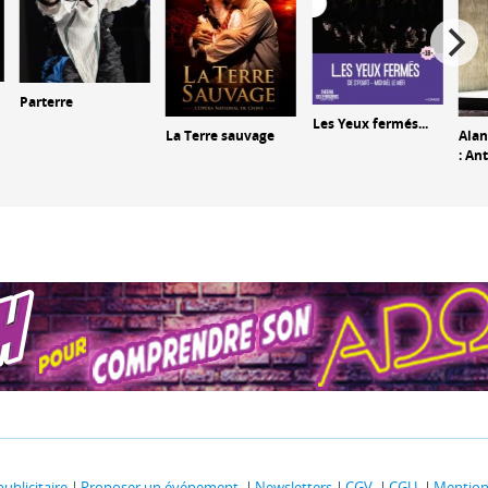
Parterre
Les Yeux fermés...
La Terre sauvage
Alan
: An
publicitaire
Proposer un événement
Newsletters
CGV
CGU
Mentions