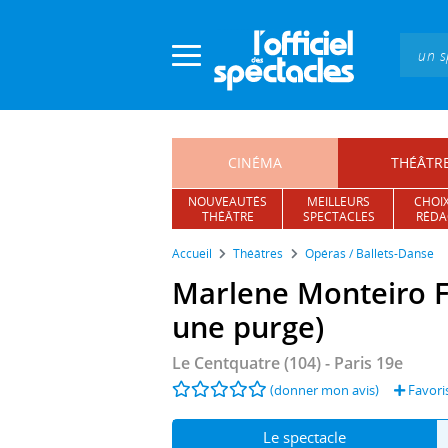
Panneau de gestion des cookies
CINÉMA
THÉÂTR
NOUVEAUTÉS
MEILLEURS
CHOIX
THÉÂTRE
SPECTACLES
RÉDA
Accueil
Théâtres
Opéras / Ballets-Danse
Marlene Monteiro Fr
une purge)
Le Centquatre (104)
- Paris 19e
(donner mon avis)
Favori
Le spectacle