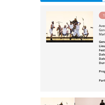
T
Ave
Gon
Marl
Gen
Lieu
Fest
Date
Date
Dur
Pro
Part