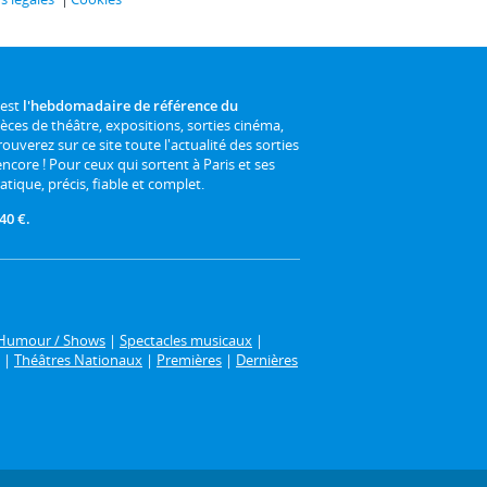
 est
l'hebdomadaire de référence du
ièces de théâtre, expositions, sorties cinéma,
rouverez sur ce site toute l'actualité des sorties
 encore ! Pour ceux qui sortent à Paris et ses
atique, précis, fiable et complet.
40 €.
Humour / Shows
|
Spectacles musicaux
|
|
Théâtres Nationaux
|
Premières
|
Dernières