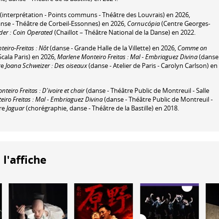
(interprétation - Points communs - Théâtre des Louvrais) en 2026,
nse - Théâtre de Corbeil-Essonnes) en 2026,
Cornucópia
(Centre Georges-
der : Coin Operated
(Chaillot – Théâtre National de la Danse) en 2022.
eiro-Freitas : Nôt
(danse - Grande Halle de la Villette) en 2026,
Comme on
Scala Paris) en 2026,
Marlene Monteiro Freitas : Mal - Embriaguez Divina
(danse
re
Joana Schweizer : Des oiseaux
(danse - Atelier de Paris - Carolyn Carlson) en
teiro Freitas : D'ivoire et chair
(danse - Théâtre Public de Montreuil - Salle
iro Freitas : Mal - Embriaguez Divina
(danse - Théâtre Public de Montreuil -
ore
Jaguar
(chorégraphie, danse - Théâtre de la Bastille) en 2018.
 l'affiche