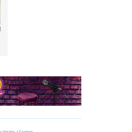
 Lucien Oyen
tignone
 légales
Cookies