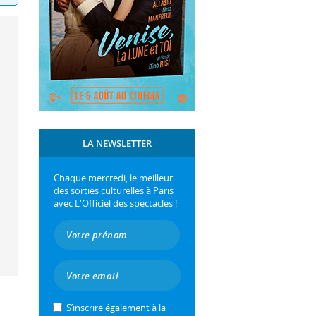
LA NEWSLETTER
Chaque mercredi, le meilleur
des sorties culturelles à Paris
avec L'Officiel des spectacles !
S’inscrire également à la