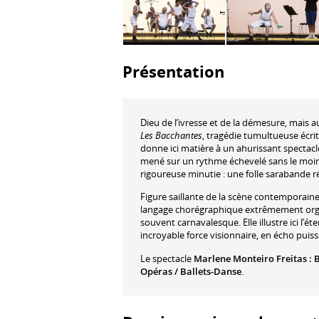
Présentation
Dieu de l’ivresse et de la démesure, mais a
Les Bacchantes
, tragédie tumultueuse écrit
donne ici matière à un ahurissant spectac
mené sur un rythme échevelé sans le moind
rigoureuse minutie : une folle sarabande r
Figure saillante de la scène contemporai
langage chorégraphique extrêmement organiq
souvent carnavalesque. Elle illustre ici l’
incroyable force visionnaire, en écho pui
Le spectacle
Marlene Monteiro Freitas : 
Opéras / Ballets-Danse
.