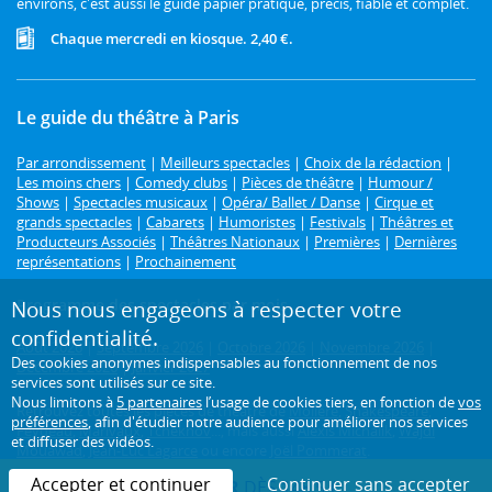
environs, c'est aussi le guide papier pratique, précis, fiable et complet.
Chaque mercredi en kiosque. 2,40 €.
Le guide du théâtre à Paris
Par arrondissement
|
Meilleurs spectacles
|
Choix de la rédaction
|
Les moins chers
|
Comedy clubs
|
Pièces de théâtre
|
Humour /
Shows
|
Spectacles musicaux
|
Opéra/ Ballet / Danse
|
Cirque et
grands spectacles
|
Cabarets
|
Humoristes
|
Festivals
|
Théâtres et
Producteurs Associés
|
Théâtres Nationaux
|
Premières
|
Dernières
représentations
|
Prochainement
Programme des spectacles par mois
Nous nous engageons à respecter votre
confidentialité.
Août 2026
|
Septembre 2026
|
Octobre 2026
|
Novembre 2026
|
Des cookies anonymes indispensables au fonctionnement de nos
Décembre 2026
|
Janvier 2027
services sont utilisés sur ce site.
Nous limitons à
5 partenaires
l’usage de cookies tiers, en fonction de
vos
Retrouvez toutes les pièces de théâtre de
Molière
,
Shakespeare
,
préférences
, afin d'étudier notre audience pour améliorer nos services
Feydeau
,
Marivaux
,
Tchekhov
..., mais aussi
Alexis Michalik
,
Wajdi
et diffuser des vidéos.
Mouawad
,
Jean-Luc Lagarce
ou encore
Joël Pommerat
.
Accepter et continuer
Continuer sans accepter
RÉSERVER
DÈS 148,5 €