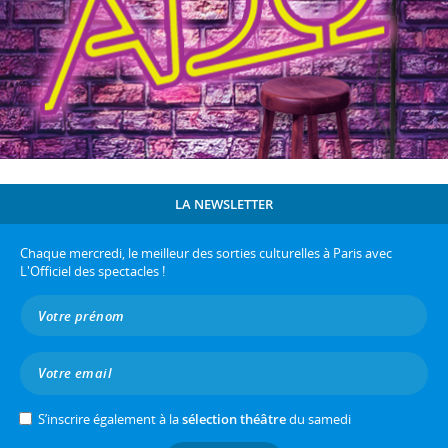
LA NEWSLETTER
Chaque mercredi, le meilleur des sorties culturelles à Paris avec
L'Officiel des spectacles !
S’inscrire également à la
sélection théâtre
du samedi