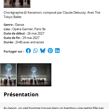
Chorégraphie
Jô Kanamori
, composé par
Claude Debussy
. Avec
The
Tokyo Ballet
.
Genre :
Danse
Lieu :
Opéra Garnier
, Paris 9e
Date de début :
26 mai 2027
Date de fin :
29 mai 2027
Durée :
2h40 avec entractes
Partager sur :
Présentation
Au Japon, un vieil homme trouve dans un bambou une petite fille pas