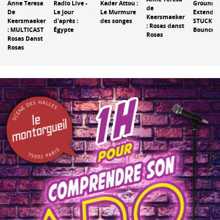
Anne Teresa
Radio Live -
Kader Attou :
Ground
de
De
Le jour
Le Murmure
Extende
Keersmaeker
Keersmaeker
d'après :
des songes
STUCK /
: Rosas danst
: MULTICAST
Égypte
Bounce
Rosas
Rosas Danst
Rosas