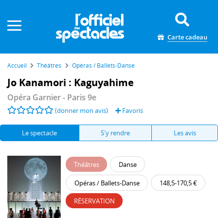
Panneau de gestion des cookies
Carte cadeau
Accueil
Théâtres
Opéras / Ballets-Danse
Jo Kanamori : Kaguyahime
Opéra Garnier
- Paris 9e
(donner mon avis)
Favoris
Le spectacle
S'y rendre
Les avis
Théâtres
Danse
Opéras / Ballets-Danse
148,5-170,5 €
RÉSERVATION