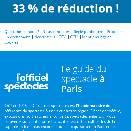
Qui sommes-nous ?
Nous contacter
Régie publicitaire
Proposer
un événement
Newsletters
CGV
CGU
Mentions légales
Cookies
Le guide du
spectacle
à
Paris
Créé en 1946, L'Officiel des spectacles est
l'hebdomadaire de
référence du spectacle à Paris
et dans sa région. Pièces de théâtre,
expositions, sorties cinéma, concerts, spectacles enfants... : vous
trouverez sur ce site toute l'actualité des sorties culturelles de la
capitale, et bien plus encore ! Pour ceux qui sortent à Paris et ses