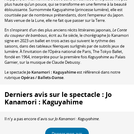
plus haute qu’un pouce, qui se transforme en une femme à la beauté
éblouissante. Surnommée Kaguyahime (princesse lumière), elle est
courtisée par de nombreux prétendants, dont l’empereur du Japon.
Mais venue de la Lune, elle ne fait que passer sur la Terre.
En s’inspirant d’un des plus anciens récits littéraires japonais,
Le Conte
du coupeur de bambous
, écrit au Xe siècle, le chorégraphe Jo Kanamori
signe en 2023 un ballet en trois actes qui suivent le rythme des
saisons, dans des tableaux féeriques surlignés par de subtils jeux de
lumière. À l’invitation de l’Opéra national de Paris, The Tokyo Ballet,
fondé en 1964, interprète pour la première fois
Kaguyahime
au Palais
Garnier, sur la musique de Claude Debussy.
Le spectacle
Jo Kanamori : Kaguyahime
est référencé dans notre
rubrique
Opéras / Ballets-Danse
.
Derniers avis sur le spectacle : Jo
Kanamori : Kaguyahime
Il n'y a pas encore d'avis sur
Jo Kanamori : Kaguyahime
.
Donner mon avis