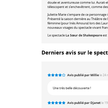
douée et aventureuse comme lui. Aurait-elle
télescopent et s’enchevêtrent, comme des vo
Juliette Marie s'empare de ce personnage 
Présenté la saison dernière au Théâtre de la
féminine (pour Inès Amoura) lors des Lau
nouveaux visages du spectacle vivant fran
Le spectacle
La Sœur de Shakespeare
est 
Derniers avis sur le spec
Avis publié par Millie
le 24 
Une très belle découverte !
Avis publié par Djanet
le 19