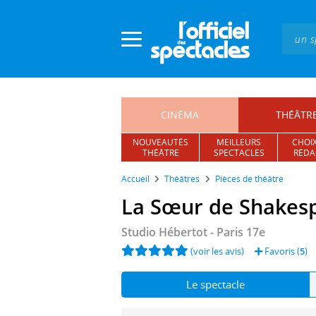
Panneau de gestion des cookies
CINÉMA
THÉÂTR
NOUVEAUTÉS
MEILLEURS
CHOIX
THÉÂTRE
SPECTACLES
RÉDA
Accueil
Théâtres
Pièces de théâtre
La Sœur de Shakes
Studio Hébertot
- Paris 17e
(voir les avis)
Favoris (
5
)
Le spectacle