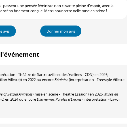
i passent une pensée féministe non clivante pleine d'espoir, avec la
e scéno finement conçue. Merci pour cette belle mise en scène !
es avis
Donner mon avis
à l'événement
prétation - Théâtre de Sartrouville et des Yvelines - CDN) en 2026,
illon Villette)) en 2022 ou encore
Bérénice
(interprétation - Freestyle Villette
e of Sexual Anxieties
(mise en scène - Théâtre Essaïon) en 2026,
Mises en
pic) en 2024 ou encore
Diluvienne, Paroles d’Encres
(interprétation - Lavoir