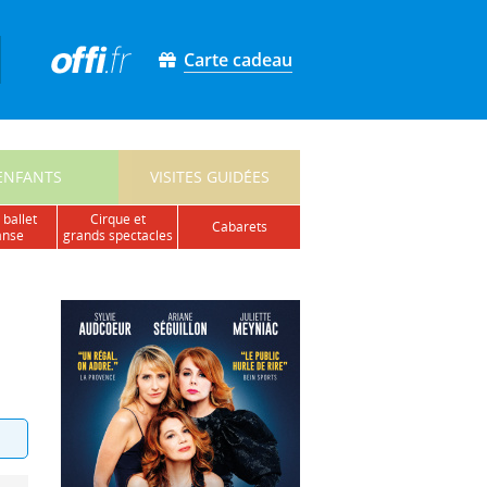
Carte cadeau
ENFANTS
VISITES GUIDÉES
 ballet
cirque et
cabarets
anse
grands spectacles