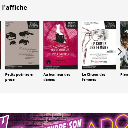
 l'affiche
Petits poèmes en
Au bonheur des
Le Chœur des
Pier
prose
dames
femmes