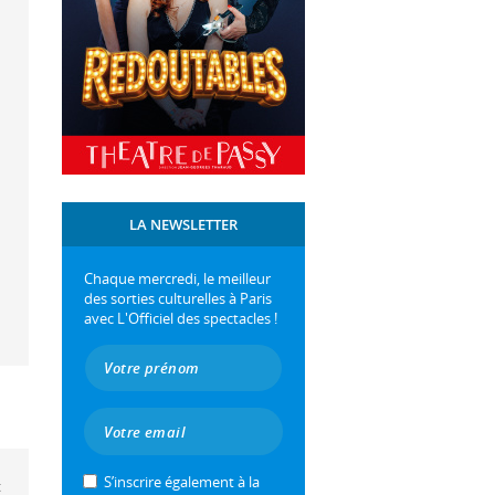
LA NEWSLETTER
Chaque mercredi, le meilleur
des sorties culturelles à Paris
avec L'Officiel des spectacles !
S’inscrire également à la
t