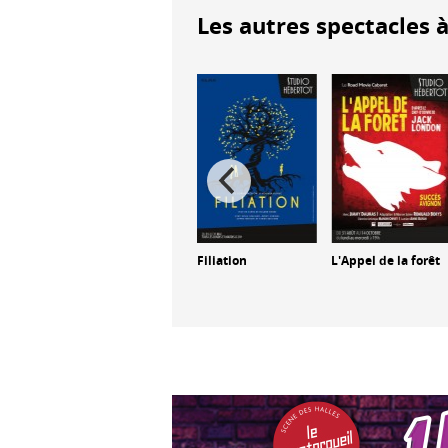
Les autres spectacles à
ier
La Liseuse du
Filiation
L'Appel de la forêt
6h27