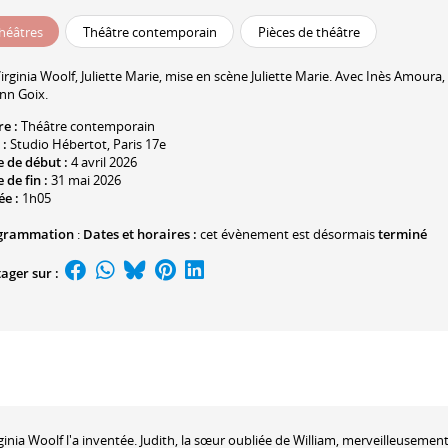
héâtres
Théâtre contemporain
Pièces de théâtre
irginia Woolf
,
Juliette Marie
, mise en scène
Juliette Marie
. Avec
Inès Amoura
,
nn Goix
.
re :
Théâtre contemporain
 :
Studio Hébertot
, Paris 17e
 de début :
4 avril 2026
 de fin :
31 mai 2026
ée :
1h05
grammation
:
Dates et horaires :
cet évènement est désormais
terminé
ager sur :
nia Woolf l'a inventée. Judith, la sœur oubliée de William, merveilleusemen