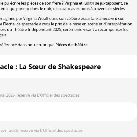
 pu écrire les pièces de son frère ? Virginia et Judith se juxtaposent, se
ix qui parlent dans le noir, discutant avec nous à travers les siècles.
imaginée par Virginia Woolf dans son célèbre essai
Une chambre à soi
.
 Flèche, ce spectacle à reçu le prix de la mise en scène et d'interprétation
riers du Théâtre Indépendant 2025, cérémonie visant à récompenser les
çais.
référencé dans notre rubrique
Pièces de théâtre
.
tacle : La Sœur de Shakespeare
mai 2026, réservé via L'Officiel des spectacles
 avril 2026, réservé via L'Officiel des spectacles