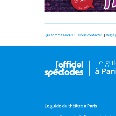
Qui sommes-nous ?
Nous contacter
Régie 
Le gu
à Par
Le guide du théâtre à Paris