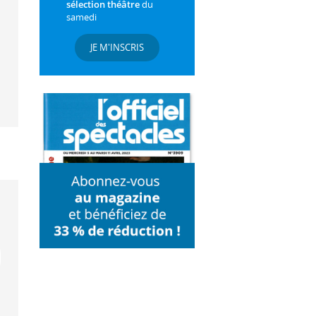
sélection théâtre
du
samedi
JE M'INSCRIS