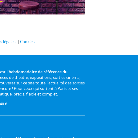
 légales
Cookies
 est
l'hebdomadaire de référence du
ièces de théâtre, expositions, sorties cinéma,
rouverez sur ce site toute l'actualité des sorties
 encore ! Pour ceux qui sortent à Paris et ses
atique, précis, fiable et complet.
40 €.