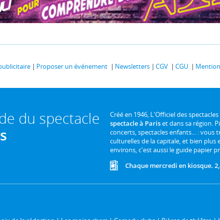
publicitaire
Proposer un événement
Newsletters
CGV
CGU
Mentions
ide du spectacle
Créé en 1946, L'Officiel des spectacles
spectacle à Paris
et dans sa région. P
is
concerts, spectacles enfants... : vous t
culturelles de la capitale, et bien plus
environs, c'est aussi le guide papier pr
Chaque mercredi en kiosque. 2,