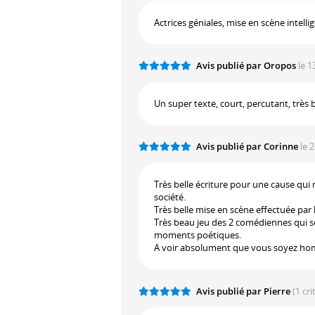
Actrices géniales, mise en scène intelli
Avis publié par Oropos
le 1
Un super texte, court, percutant, très
Avis publié par Corinne
le 
Très belle écriture pour une cause qui 
société.
Très belle mise en scène effectuée par l
Très beau jeu des 2 comédiennes qui se
moments poétiques.
A voir absolument que vous soyez h
Avis publié par Pierre
(1 cr