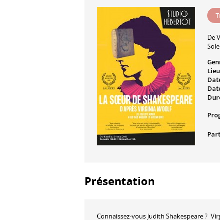
T
De
V
Sole
Gen
Lieu
Date
Date
Dur
Pro
Part
Présentation
Connaissez-vous Judith Shakespeare ? Virgi