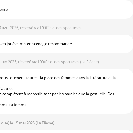
gente.
3 avril 2026, réservé via L'Officiel des spectacles
 bien joué et mis en scène, je recommande +++
2 juin 2025, réservé via L'Officiel des spectacles
(La Flèche)
nous touchent toutes : la place des femmes dans la littérature et la
'autrice.
 complètent à merveille tant par les paroles que la gestuelle. Des
omme ou femme !
itique)
le 15 mai 2025
(La Flèche)