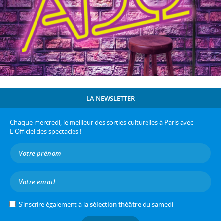
LA NEWSLETTER
Chaque mercredi, le meilleur des sorties culturelles à Paris avec
L'Officiel des spectacles !
S’inscrire également à la
sélection théâtre
du samedi