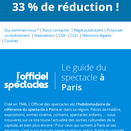
Qui sommes-nous ?
Nous contacter
Régie publicitaire
Proposer
un événement
Newsletters
CGV
CGU
Mentions légales
Cookies
Le guide du
spectacle
à
Paris
Créé en 1946, L'Officiel des spectacles est
l'hebdomadaire de
référence du spectacle à Paris
et dans sa région. Pièces de théâtre,
expositions, sorties cinéma, concerts, spectacles enfants... : vous
trouverez sur ce site toute l'actualité des sorties culturelles de la
capitale, et bien plus encore ! Pour ceux qui sortent à Paris et ses
environs, c'est aussi le guide papier pratique, précis, fiable et complet.