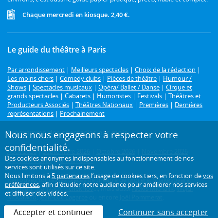
Chaque mercredi en kiosque. 2,40 €.
Le guide du théâtre à Paris
Par arrondissement
|
Meilleurs spectacles
|
Choix de la rédaction
|
Les moins chers
|
Comedy clubs
|
Pièces de théâtre
|
Humour /
Shows
|
Spectacles musicaux
|
Opéra/ Ballet / Danse
|
Cirque et
grands spectacles
|
Cabarets
|
Humoristes
|
Festivals
|
Théâtres et
Producteurs Associés
|
Théâtres Nationaux
|
Premières
|
Dernières
représentations
|
Prochainement
Programme des spectacles par mois
Nous nous engageons à respecter votre
confidentialité.
Août 2026
|
Septembre 2026
|
Octobre 2026
|
Novembre 2026
|
Des cookies anonymes indispensables au fonctionnement de nos
Décembre 2026
|
Janvier 2027
services sont utilisés sur ce site.
Nous limitons à
5 partenaires
l’usage de cookies tiers, en fonction de
vos
Retrouvez toutes les pièces de théâtre de
Molière
,
Shakespeare
,
préférences
, afin d'étudier notre audience pour améliorer nos services
Feydeau
,
Marivaux
,
Tchekhov
..., mais aussi
Alexis Michalik
,
Wajdi
et diffuser des vidéos.
Mouawad
,
Jean-Luc Lagarce
ou encore
Joël Pommerat
.
Accepter et continuer
Continuer sans accepter