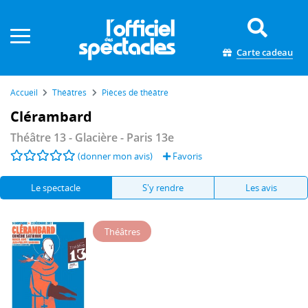
Panneau de gestion des cookies
Carte cadeau
Accueil
Théâtres
Pièces de théâtre
Clérambard
Théâtre 13 - Glacière
- Paris 13e
(donner mon avis)
Favoris
Le spectacle
S'y rendre
Les avis
Théâtres