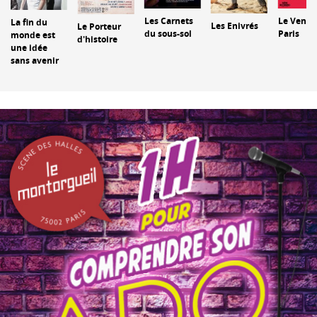
Les Carnets
Le Ventr
La fin du
Les Enivrés
Le Porteur
du sous-sol
Paris
monde est
d'histoire
une idée
sans avenir