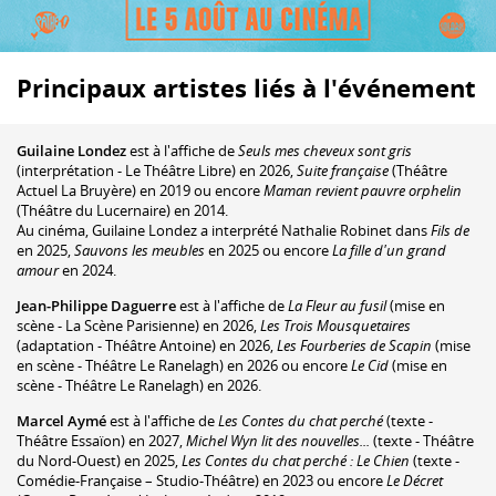
Principaux artistes liés à l'événement
Guilaine Londez
est à l'affiche de
Seuls mes cheveux sont gris
(interprétation - Le Théâtre Libre) en 2026,
Suite française
(Théâtre
Actuel La Bruyère) en 2019 ou encore
Maman revient pauvre orphelin
(Théâtre du Lucernaire) en 2014.
Au cinéma, Guilaine Londez a interprété Nathalie Robinet dans
Fils de
en 2025,
Sauvons les meubles
en 2025 ou encore
La fille d'un grand
amour
en 2024.
Jean-Philippe Daguerre
est à l'affiche de
La Fleur au fusil
(mise en
scène - La Scène Parisienne) en 2026,
Les Trois Mousquetaires
(adaptation - Théâtre Antoine) en 2026,
Les Fourberies de Scapin
(mise
en scène - Théâtre Le Ranelagh) en 2026 ou encore
Le Cid
(mise en
scène - Théâtre Le Ranelagh) en 2026.
Marcel Aymé
est à l'affiche de
Les Contes du chat perché
(texte -
Théâtre Essaïon) en 2027,
Michel Wyn lit des nouvelles...
(texte - Théâtre
du Nord-Ouest) en 2025,
Les Contes du chat perché : Le Chien
(texte -
Comédie-Française – Studio-Théâtre) en 2023 ou encore
Le Décret