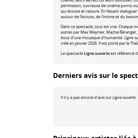
colères, leurs secrets ou leurs solitudes. O
permission, ouvreuse de cinéma porno ou re
qui écoute et rassure. En faisant dialogu
autour de l’écoute, de l’intime et du besoin
Dans ce spectacle, tout est vrai. Chaque 
autres par Max Meynier, Macha Béranger, 
bout d'une mosaïque d'humanité.
Ligne o
créé en janvier 2026. Il est porté par le Th
Le spectacle
Ligne ouverte
est référencé 
Derniers avis sur le spec
Il n'y a pas encore d'avis sur
Ligne ouverte
.