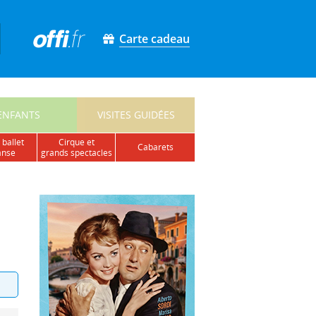
Carte cadeau
ENFANTS
VISITES GUIDÉES
 ballet
cirque et
cabarets
anse
grands spectacles