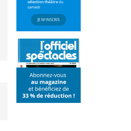
sélection théâtre
du
samedi
JE M'INSCRIS