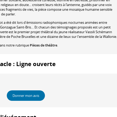
uvrier solitaire, adolescente curieuse, illuminé en détresse, prisonnier en
ligieux en doute… croisent leurs récits à l’antenne, guidés par une voix
er ces fragments de vies, la pièce compose une mosaïque humaine sensible
 de parler.
mot a été dit lors d'émissions radiophoniques nocturnes animées entre
Gonzague Saint-Bris… Et chacun des témoignages proposés est un petit
uverte
est le premier projet théâtral du jeune réalisateur Vassili Schémann
éâtre de Poche Bruxelles et une dizaine de lieux sur l'ensemble de la Wallonie.
dans notre rubrique
Pièces de théâtre
.
tacle : Ligne ouverte
Donner mon avis