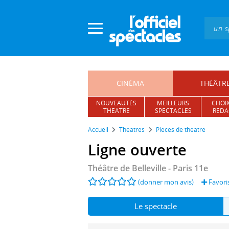
Panneau de gestion des cookies
CINÉMA
THÉÂTR
NOUVEAUTÉS
MEILLEURS
CHOIX
THÉÂTRE
SPECTACLES
RÉDA
Accueil
Théâtres
Pièces de théâtre
Ligne ouverte
Théâtre de Belleville
- Paris 11e
(donner mon avis)
Favori
Le spectacle