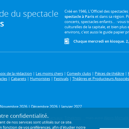
ide du spectacle
Créé en 1946, L'Officiel des spectacles
spectacle à Paris
et dans sa région. P
is
concerts, spectacles enfants... : vous t
culturelles de la capitale, et bien plus
environs, c'est aussi le guide papier pr
Chaque mercredi en kiosque. 2,
oix de la rédaction
|
Les moins chers
|
Comedy clubs
|
Pièces de théâtre
|
acles
|
Cabarets
|
Humoristes
|
Festivals
|
Théâtres et Producteurs Associés
Novembre 2026
|
Décembre 2026
|
Janvier 2027
re confidentialité.
ère
,
Shakespeare
,
Feydeau
,
Marivaux
,
Tchekhov
..., mais aussi
Alexis Michalik
de nos services sont utilisés sur ce site.
en fonction de
vos préférences
, afin d'étudier notre