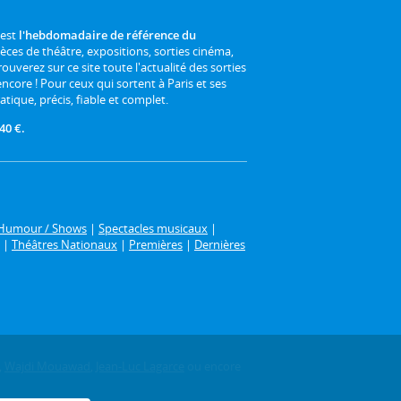
 est
l'hebdomadaire de référence du
ièces de théâtre, expositions, sorties cinéma,
rouverez sur ce site toute l'actualité des sorties
 encore ! Pour ceux qui sortent à Paris et ses
atique, précis, fiable et complet.
40 €.
Humour / Shows
|
Spectacles musicaux
|
|
Théâtres Nationaux
|
Premières
|
Dernières
,
Wajdi Mouawad
,
Jean-Luc Lagarce
ou encore