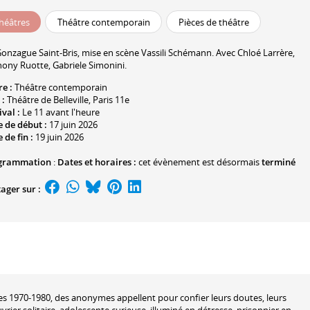
héâtres
Théâtre contemporain
Pièces de théâtre
onzague Saint-Bris
, mise en scène
Vassili Schémann
. Avec
Chloé Larrère
,
hony Ruotte
,
Gabriele Simonini
.
re :
Théâtre contemporain
 :
Théâtre de Belleville
, Paris 11e
ival :
Le 11 avant l'heure
 de début :
17 juin 2026
 de fin :
19 juin 2026
grammation
:
Dates et horaires :
cet évènement est désormais
terminé
ager sur :
ées 1970-1980, des anonymes appellent pour confier leurs doutes, leurs