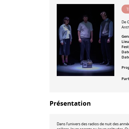
T
De
G
Ant
Gen
Lieu
Fest
Date
Date
Pro
Part
Présentation
Dans l’univers des radios de nuit des ann