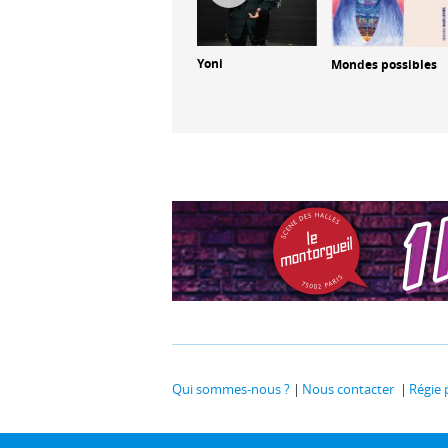
nde
Yoni
Mondes possibles
Match retour
Qui sommes-nous ?
Nous contacter
Régie 