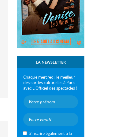
LA NEWSLETTER
Chaque mercredi, le meilleur
des sorties culturelles à Paris
avec L'Officiel des spectacles !
S’inscrire également à la