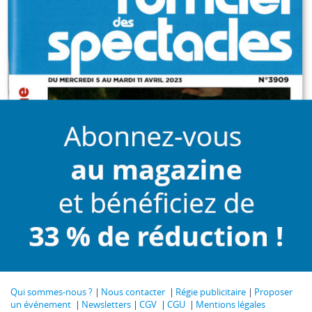
Qui sommes-nous ?
Nous contacter
Régie publicitaire
Proposer
un événement
Newsletters
CGV
CGU
Mentions légales