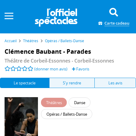
Panneau de gestion des cookies
Carte cadeau
Accueil
Théâtres
Opéras / Ballets-Danse
Clémence Baubant - Parades
Théâtre de Corbeil-Essonnes
- Corbeil-Essonnes
(donner mon avis)
Favoris
Le spectacle
S'y rendre
Les avis
Théâtres
Danse
Opéras / Ballets-Danse