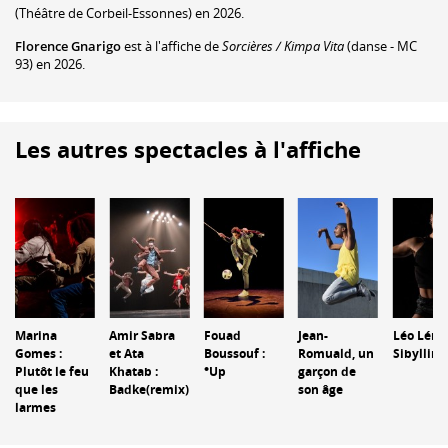
(Théâtre de Corbeil-Essonnes) en 2026.
Florence Gnarigo
est à l'affiche de
Sorcières / Kimpa Vita
(danse - MC
93) en 2026.
Les autres spectacles à l'affiche
Marina
Amir Sabra
Fouad
Jean-
Léo Lérus
Gomes :
et Ata
Boussouf :
Romuald, un
Sibylline
Plutôt le feu
Khatab :
°Up
garçon de
que les
Badke(remix)
son âge
larmes