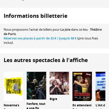
Informations billetterie
Nous proposons
l'achat de billets
pour
La Joie
dans ce lieu :
Théâtre
de Paris
.
Réservez vos places à partir de
33 €
/ jusqu'à
48 €
(prix tous frais
inclus).
Les autres spectacles à l'affiche
Bigre
Fanfare, tout
Novarina's
En attendant
L'Art d'av
a une fin