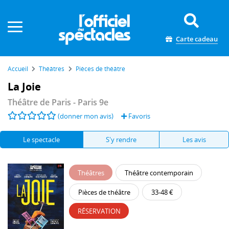
Panneau de gestion des cookies
Carte cadeau
Accueil
Théâtres
Pièces de théâtre
La Joie
Théâtre de Paris
- Paris 9e
(donner mon avis)
Favoris
Le spectacle
S'y rendre
Les avis
Théâtres
Théâtre contemporain
Pièces de théâtre
33-48 €
RÉSERVATION