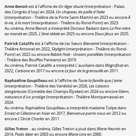
Anne Benoit
est à l'affiche de
Un léger doute
(interprétation - Palais
des Congrès d'Issy) en 2024,
Un chapeau de paille d'Italie
(interprétation - Théâtre de la Porte Saint-Martin) en 2023 ou encore
À
la vie, à la mort
(interprétation - Théâtre du Rond-Point) en 2023.
Au cinéma, Anne Benoit a interprété Docteur Badant dans
La Pire mère
au monde
en 2025,
L'âme idéale
en 2025 ou encore
Doux Jésus
en 2025.
Patrick Catalifo
est à l'affiche de
Les Sœurs Bienaimé
(interprétation -
Théâtre Antoine) en 2022,
Skylight
(interprétation - Théâtre du Rond-
Point) en 2022 ou encore
Rabbit Hole - Univers parallèles
(interprétation
- Théâtre des Bouffes Parisiens) en 2019.
Au cinéma, Patrick Catalifo a interprété L'auxiliaire dans
Magnificat
en
2022,
Carbone
en 2017 ou encore
Le Jour de la grenouille
en 2011.
Raphaëline Goupilleau
est à l'affiche de
Toute la famille que j'aime
(interprétation - Théâtre des Variétés) en 2026,
Les Liaisons
dangereuses
(Comédie des Champs-Élysées) en 2024 ou encore
Glenn,
naissance d'un prodige
(interprétation - Théâtre Montparnasse) en
2024.
Au cinéma, Raphaëline Goupilleau a interprété madame Tulipe dans
Ernest et Célestine en hiver
en 2017,
Bienvenue parmi nous
en 2012 ou
encore
L'Oncle Charles
en 2011.
Gilles Treton
: au cinéma, Gilles Treton a joué dans
Marie Heurtin
en
2014,
Poids léger
en 2003 ou encore
Marie-Line
en 2000.