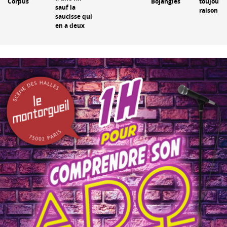
Corpus
Bojangles
toujours
sauf la
raison
saucisse qui
en a deux