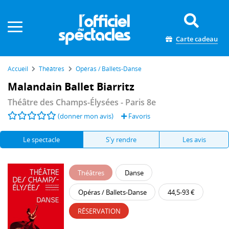
Panneau de gestion des cookies
Carte cadeau
Accueil
Théâtres
Opéras / Ballets-Danse
Malandain Ballet Biarritz
Théâtre des Champs-Élysées
- Paris 8e
(donner mon avis)
Favoris
Le spectacle
S'y rendre
Les avis
Théâtres
Danse
Opéras / Ballets-Danse
44,5-93 €
RÉSERVATION