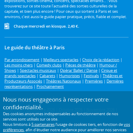
expositions, sorties cinéma, concerts, spectacles enfants... : vous
trouverez sur ce site toute l'actualité des sorties culturelles de la
capitale, et bien plus encore ! Pour ceux qui sortent à Paris et ses
environs, c'est aussi le guide papier pratique, précis, fiable et complet.
Chaque mercredi en kiosque. 2,40 €.
Le guide du théâtre à Paris
Par arrondissement
|
Meilleurs spectacles
|
Choix de la rédaction
|
Les moins chers
|
Comedy clubs
|
Pièces de théâtre
|
Humour /
Shows
|
Spectacles musicaux
|
Opéra/ Ballet / Danse
|
Cirque et
grands spectacles
|
Cabarets
|
Humoristes
|
Festivals
|
Théâtres et
Producteurs Associés
|
Théâtres Nationaux
|
Premières
|
Dernières
représentations
|
Prochainement
Programme des spectacles par mois
Nous nous engageons à respecter votre
confidentialité.
Août 2026
|
Septembre 2026
|
Octobre 2026
|
Novembre 2026
|
Des cookies anonymes indispensables au fonctionnement de nos
Décembre 2026
|
Janvier 2027
services sont utilisés sur ce site.
Nous limitons à
5 partenaires
l’usage de cookies tiers, en fonction de
vos
Retrouvez toutes les pièces de théâtre de
Molière
,
Shakespeare
,
préférences
, afin d'étudier notre audience pour améliorer nos services
Feydeau
,
Marivaux
,
Tchekhov
..., mais aussi
Alexis Michalik
,
Wajdi