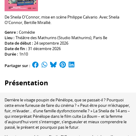
De
Sheila O'Connor
, mise en scène
Philippe Calvario
. Avec
Sheila
O'Connor
,
Bertille Mirallié
.
Genre :
Comédie
Lieu :
Théâtre des Mathurins (Studio Mathurins)
, Paris 8e
Date de début :
24 septembre 2026
Date de fin :
31 décembre 2026
Durée :
1h10
Partager sur :
Présentation
Derrière le visage poupin de Pénélope, que se passait-il ? Pourquoi
cette envie furieuse de faire du cinéma ? « Peut-être pour m’échapper,
fuir, m’évader… d’une famille dysfonctionnelle ? » La Sheila de 14 ans –
qui interprétait Pénélope dans le film culte
La Boum
– et la femme
d'aujourd’hui vont s'interroger, s'engueuler et mieux comprendre le
passé, le présent et pourquoi pas le futur.