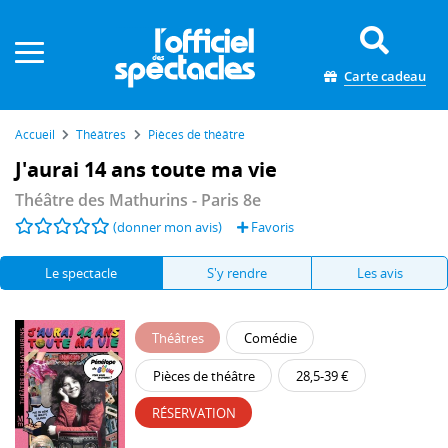
Panneau de gestion des cookies
Carte cadeau
Accueil
Théâtres
Pièces de théâtre
J'aurai 14 ans toute ma vie
Théâtre des Mathurins
- Paris 8e
(donner mon avis)
Favoris
Le spectacle
S'y rendre
Les avis
Théâtres
Comédie
Pièces de théâtre
28,5-39 €
RÉSERVATION