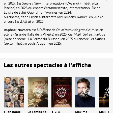
en 2027,
Les Sœurs Hilton
(interprétation - L'Azimut - Théâtre La
Piscine) en 2025 ou encore
Personne
(texte, interprétation - Île de
Loisirs de Saint-Quentin-en-Yvelines) en 2024.
Au cinéma, Yann Frisch a interprété Mr Ciel dans
Wahou !
en 2023 ou
encore
Les 2 Alfred
en 2020.
Raphaël Navarro
est à l'affiche de
On m'a trouvée grandie
(mise en
scène - Grande Halle de la Villette) en 2025,
Cie 14:20 : Soirée magique
(mise en scène - La Ferme du Buisson) en 2025 ou encore
Les Limbes
(texte - Théâtre Louis-Aragon) en 2025.
Les autres spectacles à l'affiche
Ellen Babic
Le Temps de
1, 2, 3
Maxime
Mali Fut