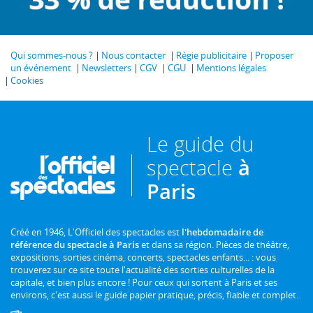
Qui sommes-nous ?
Nous contacter
Régie publicitaire
Proposer
un événement
Newsletters
CGV
CGU
Mentions légales
Cookies
Le guide du
spectacle
à
Paris
Créé en 1946, L'Officiel des spectacles est
l'hebdomadaire de
référence du spectacle à Paris
et dans sa région. Pièces de théâtre,
expositions, sorties cinéma, concerts, spectacles enfants... : vous
trouverez sur ce site toute l'actualité des sorties culturelles de la
capitale, et bien plus encore ! Pour ceux qui sortent à Paris et ses
environs, c'est aussi le guide papier pratique, précis, fiable et complet.