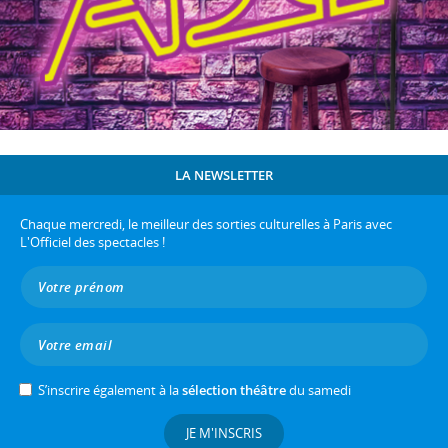
LA NEWSLETTER
Chaque mercredi, le meilleur des sorties culturelles à Paris avec
L'Officiel des spectacles !
S’inscrire également à la
sélection théâtre
du samedi
JE M'INSCRIS