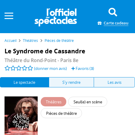
Panneau de gestion des cookies
Carte cadeau
Accueil
Théâtres
Pièces de théâtre
Le Syndrome de Cassandre
Théâtre du Rond-Point
- Paris 8e
(donner mon avis)
Favoris (
3
)
Le spectacle
S'y rendre
Les avis
Théâtres
Seul(e) en scène
Pièces de théâtre