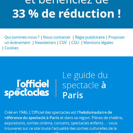
Qui sommes-nous ?
Nous contacter
Régie publicitaire
Proposer
un événement
Newsletters
CGV
CGU
Mentions légales
Cookies
Le guide du
spectacle
à
Paris
Créé en 1946, L'Officiel des spectacles est
l'hebdomadaire de
référence du spectacle à Paris
et dans sa région. Pièces de théâtre,
expositions, sorties cinéma, concerts, spectacles enfants... : vous
trouverez sur ce site toute l'actualité des sorties culturelles de la