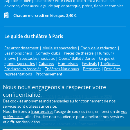
capitale, et bien plus encore ! Pour ceux qui sortent à Paris et ses
environs, c'est aussi le guide papier pratique, précis, fiable et complet.
Chaque mercredi en kiosque. 2,40 €.
Le guide du théâtre à Paris
Par arrondissement
|
Meilleurs spectacles
|
Choix de la rédaction
|
Les moins chers
|
Comedy clubs
|
Pièces de théâtre
|
Humour /
Shows
|
Spectacles musicaux
|
Opéra/ Ballet / Danse
|
Cirque et
grands spectacles
|
Cabarets
|
Humoristes
|
Festivals
|
Théâtres et
Producteurs Associés
|
Théâtres Nationaux
|
Premières
|
Dernières
représentations
|
Prochainement
Programme des spectacles par mois
Nous nous engageons à respecter votre
confidentialité.
Août 2026
|
Septembre 2026
|
Octobre 2026
|
Novembre 2026
|
Des cookies anonymes indispensables au fonctionnement de nos
Décembre 2026
|
Janvier 2027
services sont utilisés sur ce site.
Nous limitons à
5 partenaires
l’usage de cookies tiers, en fonction de
vos
Retrouvez toutes les pièces de théâtre de
Molière
,
Shakespeare
,
préférences
, afin d'étudier notre audience pour améliorer nos services
Feydeau
,
Marivaux
,
Tchekhov
..., mais aussi
Alexis Michalik
,
Wajdi
et diffuser des vidéos.
Mouawad
,
Jean-Luc Lagarce
ou encore
Joël Pommerat
.