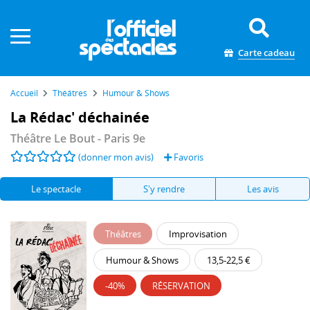
Panneau de gestion des cookies
Carte cadeau
Accueil
Théâtres
Humour & Shows
La Rédac' déchainée
Théâtre Le Bout
- Paris 9e
(donner mon avis)
Favoris
Le spectacle
S'y rendre
Les avis
Théâtres
Improvisation
Humour & Shows
13,5-22,5 €
-40%
RÉSERVATION