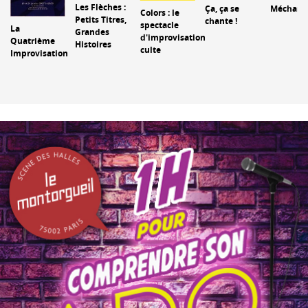
Les Flèches :
Ça, ça se
Méchant.
Colors : le
Petits Titres,
chante !
spectacle
La
Grandes
d'improvisation
Quatrième
Histoires
culte
Improvisation