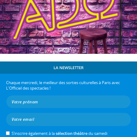
LA NEWSLETTER
Chaque mercredi, le meilleur des sorties culturelles à Paris avec
L'Officiel des spectacles !
S’inscrire également à la
sélection théâtre
du samedi